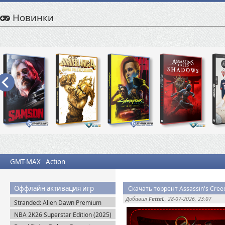
Новинки
GMT-MAX
Action
Оффлайн активация игр
Скачать торрент Assassin's Cree
Добавил
FetteL
, 28-07-2026, 23:07
Stranded: Alien Dawn Premium
Edition + Все DLC (2023) Пиратка
NBA 2K26 Superstar Edition (2025)
Steam-Rip