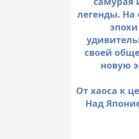
самурая 
легенды. На
эпохи
удивитель
своей обще
новую э
От хаоса к це
Над Японие