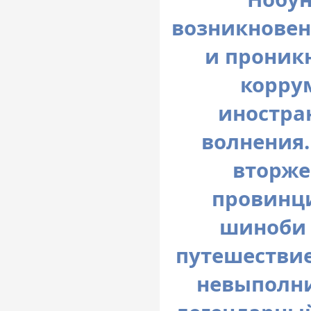
возникновен
и проник
корру
иностра
волнения.
вторже
провинц
шиноби 
путешествие
невыполни