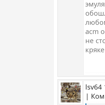
эмуля
обошл
любом
acm 
не с
кряке
lsv64
| Ком