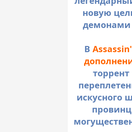
легендарный
новую цел
демонами 
В
Assassin
дополнени
торрент
переплетен
искусного 
провинци
могуществен