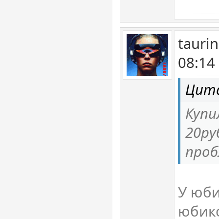
tauri
08:14
Цит
Купи
20ру
про
У юби
юбик