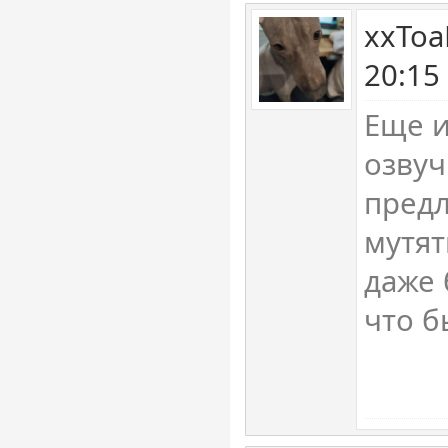
xxToa
20:15
Еще и
озвуч
предл
мутят
даже 
что б