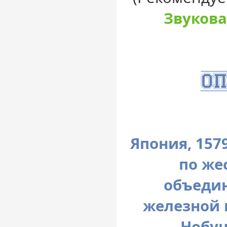
Звукова
Япония, 157
по же
объедин
железной 
Нобун