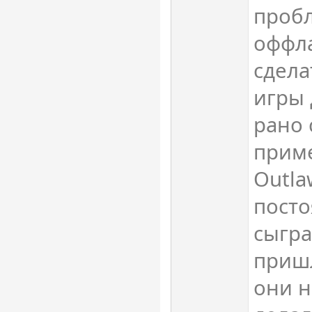
пробл
оффл
сдела
игры 
рано 
приме
Outla
посто
сыгра
пришл
они н