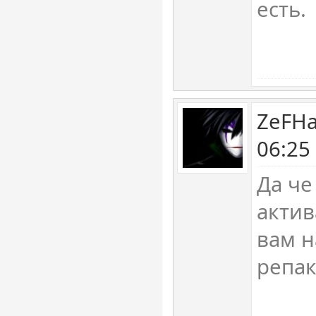
есть.
ZeFHa
06:25
Да че
актив
вам н
репа