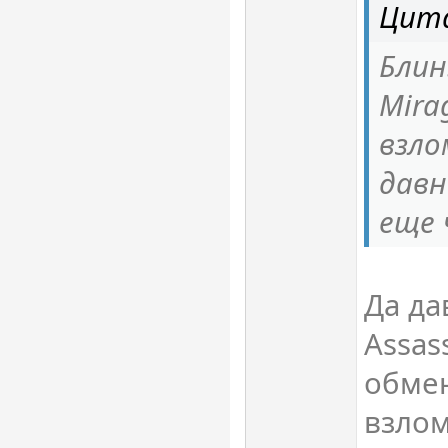
Цит
Блин
Mira
взло
давн
еще 
Да да
Assas
обме
взлом