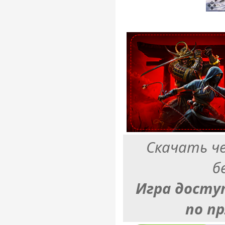
Скачать ч
б
Игра досту
по п