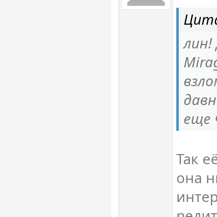
Цит
лин!
Mira
взло
давн
еще 
Так е
она н
интер
редит