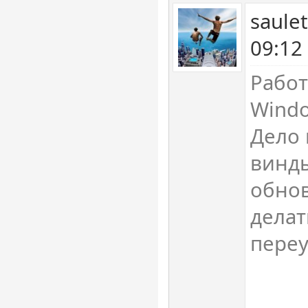
saule
09:12
Работ
Windo
Дело 
винды
обнов
делат
переу