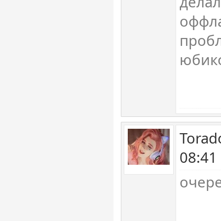
делал
оффл
пробл
юбик
Torad
08:41
очер