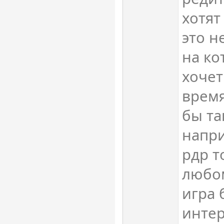
хотят
это н
на ко
хочет
время
бы та
напри
рдр т
любом
игра 
интер