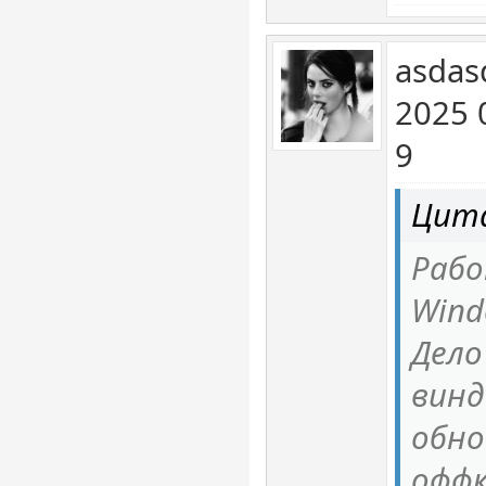
asdas
2025 
9
Цита
Рабо
Wind
Дело
винд
обно
оффк