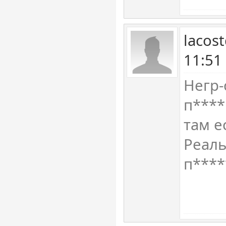
lacos
11:51
Негр-
п****
там е
Реаль
п****