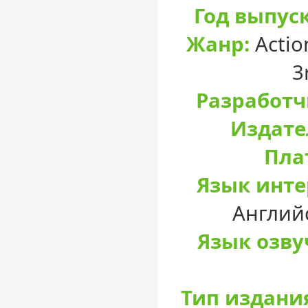
Год выпуск
Жанр:
Actio
3
Разработч
Издате
Пла
Язык инте
Англий
Язык озву
Тип издани