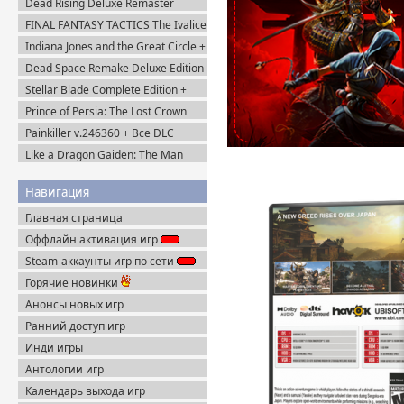
Dead Rising Deluxe Remaster
v.1.3.0.0 + DLC (2024) Portable
FINAL FANTASY TACTICS The Ivalice
Chronicles (2025) Steam-Rip
Indiana Jones and the Great Circle +
The Order of Giants v.1.0.17.0
Dead Space Remake Deluxe Edition
(2024) Пиратка
(2023) Пиратка
Stellar Blade Complete Edition +
Все DLC (2025) Пиратка
Prince of Persia: The Lost Crown
(2024) Пиратка
Painkiller v.246360 + Все DLC
(2025) Portable
Like a Dragon Gaiden: The Man
Who Erased His Name (2023)
Steam-Rip
Навигация
Главная страница
Оффлайн активация игр
Steam-аккаунты игр по сети
Горячие новинки
Анонсы новых игр
Ранний доступ игр
Инди игры
Антологии игр
Календарь выхода игр