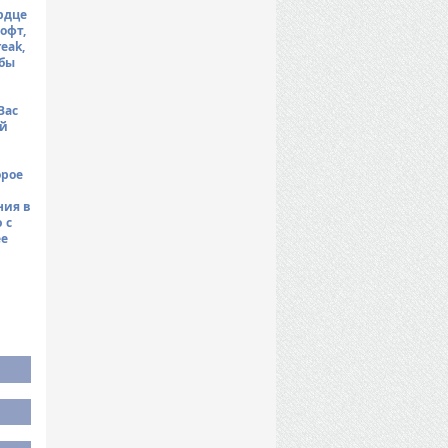
рдце
офт,
eak,
обы
Вас
ий
орое
ния в
 с
ее