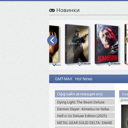
Новинки
GMT-MAX
Hot News
Оффлайн активация игр
Ска
Доб
Dying Light: The Beast Deluxe
Edition v.1.6.4 + Все DLC (2025)
Demon Slayer -Kimetsu no Yaiba-
Пиратка
The Hinokami Chronicles 2 (2025)
Hell is Us Deluxe Edition (2025)
Steam-Rip
Пиратка
METAL GEAR SOLID DELTA: SNAKE
EATER v.1.2.4 (2025) Пиратка