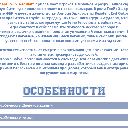
dent Evil 9: Requiem
приглашает игроков в мрачное и разрушенное се
кун-Сити, где прошлое оживает в новых кошмарах. В роли Грейс Эшкр
нта ФБР и дочери журналистки Алиссы Эшкрофт из Resident Evil Outbr
 отправитесь в глубины города, уничтоженного ядерным ударом, чт
раскрыть тайны, которые лучше было бы оставить забытыми.
Игра сочетает в себе элементы психологического хоррора и
нематографичного экшена, предлагая уникальный опыт выживания. 
жидают знакомые, но изменившиеся локации, такие как полицейск
участок и особняк, наполненные новыми угрозами и загадками.
готовьтесь спастись от смерти в захватывающем приключении, кот
заставит вас промерзнуть до костей.
я эра survival horror начинается в 2026 году. Технологические достиже
очетании с богатым опытом команды разработчиков создают историю
ркими персонажами и игровым процессом, который как никогда ран
погружает вас в мир игры.
Особенности Делюкс издания:
Особенности игры: