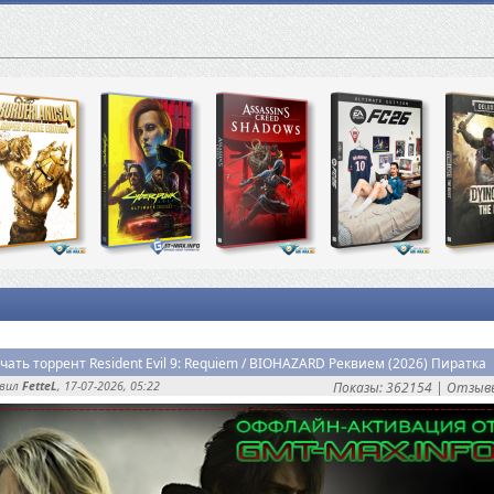
чать торрент Resident Evil 9: Requiem / BIOHAZARD Реквием (2026) Пиратка
авил
FetteL
, 17-07-2026, 05:22
Показы: 362154 |
Отзывы