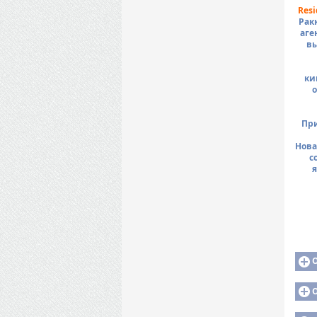
Resi
Рак
аге
вы
ки
о
При
Нова
с
я