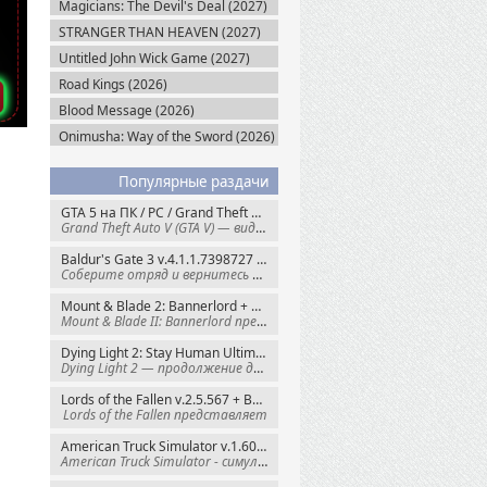
Magicians: The Devil's Deal (2027)
STRANGER THAN HEAVEN (2027)
Untitled John Wick Game (2027)
Road Kings (2026)
Blood Message (2026)
Onimusha: Way of the Sword (2026)
Популярные раздачи
GTA 5 на ПК / PC / Grand Theft Auto V: Premium Edition (2015) Steam-Rip
Grand Theft Auto V (GTA V) — видеоигра из
Baldur's Gate 3 v.4.1.1.7398727 + Все DLC (2023) GOG-Rip
Соберите отряд и вернитесь в Забытые
Mount & Blade 2: Bannerlord + War Sails v.1.4.7.117484 (2025) GOG
Mount & Blade II: Bannerlord представляет
Dying Light 2: Stay Human Ultimate Edition v.1.29.1 + Все DLC (2022) Пиратка
Dying Light 2 — продолжение динамичного
Lords of the Fallen v.2.5.567 + Все DLC (2023) Пиратка
Lords of the Fallen представляет
American Truck Simulator v.1.60.1.8s + Все DLC (2016) Пиратка
American Truck Simulator - симулятор