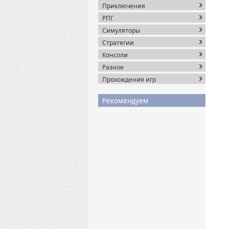
Приключения
РПГ
Симуляторы
Стратегии
Консоли
Разное
Прохождения игр
Рекомендуем