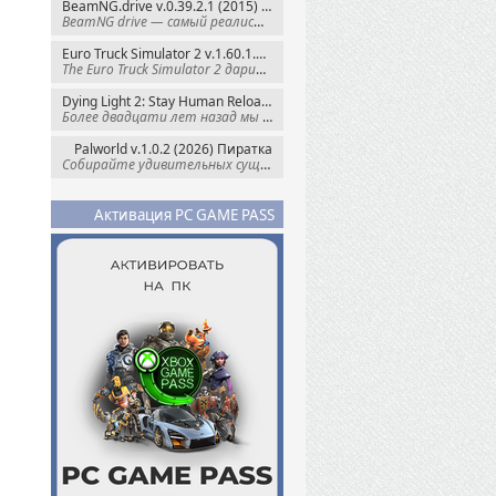
BeamNG.drive v.0.39.2.1 (2015) RePack
BeamNG drive — самый реалистичный
Euro Truck Simulator 2 v.1.60.1.7s + Все DLC (2012) Пиратка
The Euro Truck Simulator 2 дарит вам опыт
Dying Light 2: Stay Human Reloaded Edition v.1.28.3 + Все DLC (2022) RePack
Более двадцати лет назад мы пытались
Palworld v.1.0.2 (2026) Пиратка
Собирайте удивительных существ — Палов —
Активация PC GAME PASS