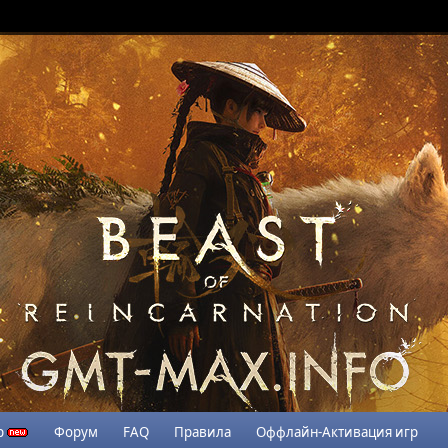
р
Форум
FAQ
Правила
Оффлайн-Активация игр