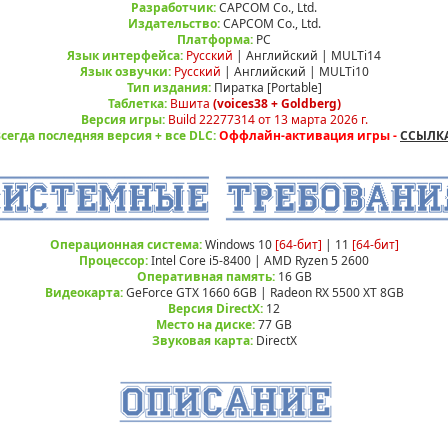
Разработчик:
CAPCOM Co., Ltd.
Издательство:
CAPCOM Co., Ltd.
Платформа:
РС
Язык интерфейса:
Русский
| Английский | MULTi14
Язык озвучки:
Русский
| Английский | MULTi10
Тип издания:
Пиратка [Portable]
Таблетка:
Вшита
(voices38 + Goldberg)
Версия игры:
Build 22277314 от 13 марта 2026 г.
сегда последняя версия + все DLC:
Оффлайн-активация игры -
ССЫЛКА
Операционная система:
Windows 10
[64-бит]
| 11
[64-бит]
Процессор:
Intel Core i5-8400 | AMD Ryzen 5 2600
Оперативная память:
16 GB
Видеокарта:
GeForce GTX 1660 6GB | Radeon RX 5500 XT 8GB
Версия DirectX:
12
Место на диске:
77 GB
Звуковая карта:
DirectX