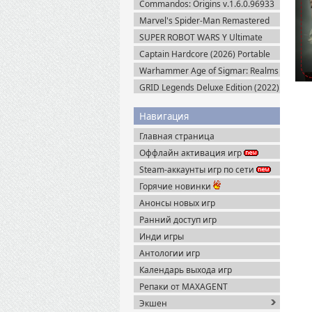
Commandos: Origins v.1.6.0.96933
+ Все DLC (2025) Пиратка
Marvel's Spider-Man Remastered
v.4.630.0.0 + Все DLC (2022)
SUPER ROBOT WARS Y Ultimate
Пиратка
Edition + Все DLC (2025) Пиратка
Captain Hardcore (2026) Portable
Warhammer Age of Sigmar: Realms
of Ruin Ultimate Edition (2023)
GRID Legends Deluxe Edition (2022)
Steam-Rip
EA-Rip
Навигация
Главная страница
Оффлайн активация игр
Steam-аккаунты игр по сети
Горячие новинки
Анонсы новых игр
Ранний доступ игр
Инди игры
Антологии игр
Календарь выхода игр
Репаки от MAXAGENT
Экшен