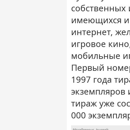
собственных 
имеющихся иг
интернет, жел
игровое кино
мобильные иг
Первый номе
1997 года ти
экземпляров 
тираж уже со
000 экземпля
Miscellaneous
,
Journals