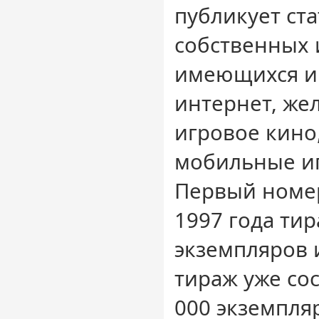
публикует ста
собственных 
имеющихся иг
интернет, жел
игровое кино
мобильные иг
Первый номе
1997 года ти
экземпляров 
тираж уже со
000 экземпля