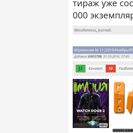
тираж уже со
000 экземпля
Miscellaneous
,
Journals
Игромания № 11 (2016/Ноябрь/P
Добавил
GHOST88
, 31-10-2016, 17:45
Качают
10
Раздаю