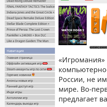
Dead Rising Deluxe Remaster
v.1.3.0.0 + DLC (2024) Portable
FINAL FANTASY TACTICS The Ivalice
Chronicles (2025) Steam-Rip
Indiana Jones and the Great Circle +
The Order of Giants v.1.0.17.0
Dead Space Remake Deluxe Edition
(2024) Пиратка
(2023) Пиратка
Stellar Blade Complete Edition +
Все DLC (2025) Пиратка
Prince of Persia: The Lost Crown
(2024) Пиратка
Painkiller v.246360 + Все DLC
(2025) Portable
Like a Dragon Gaiden: The Man
Who Erased His Name (2023)
Steam-Rip
Навигация
«Игромания»
Главная страница
Оффлайн активация игр
компьютерно-
Steam-аккаунты игр по сети
Горячие новинки
России, не и
Анонсы новых игр
мире. Во-пер
Ранний доступ игр
Инди игры
предлагает в
Антологии игр
Календарь выхода игр