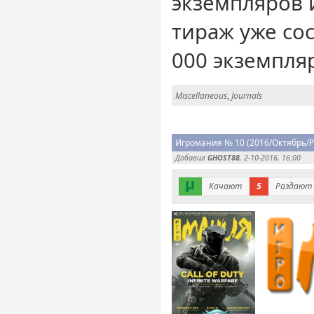
экземпляров 
тираж уже со
000 экземпля
Miscellaneous
,
Journals
Игромания № 10 (2016/Октябрь/P
Добавил
GHOST88
, 2-10-2016, 16:00
Качают
5
Раздают