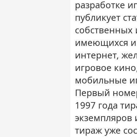
разработке иг
публикует ста
собственных 
имеющихся иг
интернет, жел
игровое кино
мобильные иг
Первый номе
1997 года ти
экземпляров 
тираж уже со