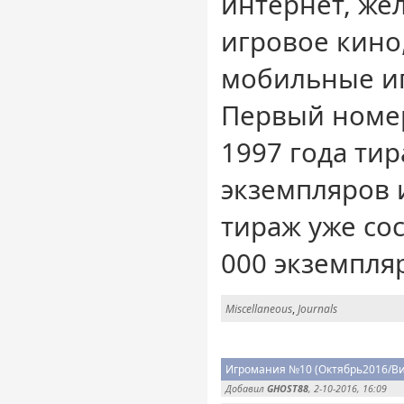
интернет, жел
игровое кино
мобильные иг
Первый номе
1997 года ти
экземпляров 
тираж уже со
000 экземпля
Miscellaneous
,
Journals
Игромания №10 (Октябрь2016/В
Добавил
GHOST88
, 2-10-2016, 16:09