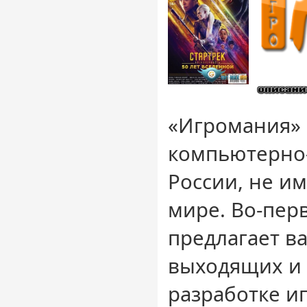
«Игромания»
компьютерно-
России, не и
мире. Во-пер
предлагает в
выходящих и 
разработке иг