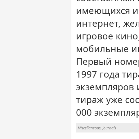
имеющихся иг
интернет, жел
игровое кино
мобильные иг
Первый номе
1997 года ти
экземпляров 
тираж уже со
000 экземпля
Miscellaneous
,
Journals