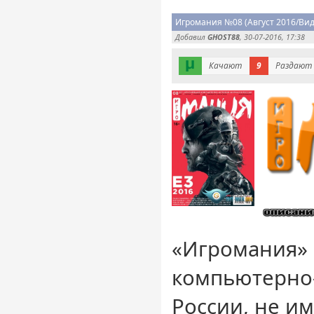
Игромания №08 (Август 2016/Ви
Добавил
GHOST88
, 30-07-2016, 17:38
Качают
9
Раздают
«Игромания»
компьютерно-
России, не и