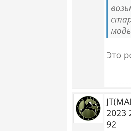
возь
стар
моды
Это р
JT(MA
2023 
92