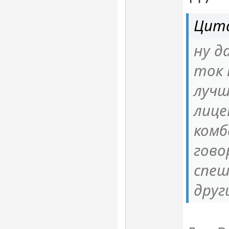
Цита
ну д
ток 
лучш
лице
комб
гово
спеш
друг