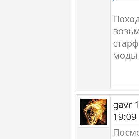
Поход
возьм
старф
моды 
gavr 
19:09
Посм