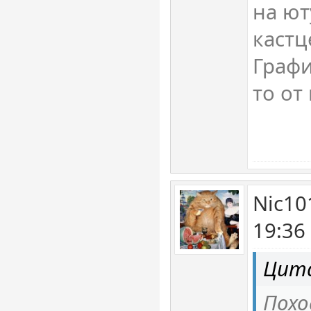
на ют
кастц
Графи
то от
Nic10
19:36
Цита
Похо