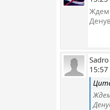
Ждем
Дену
Sadro
15:57
Цита
Жде
Дену