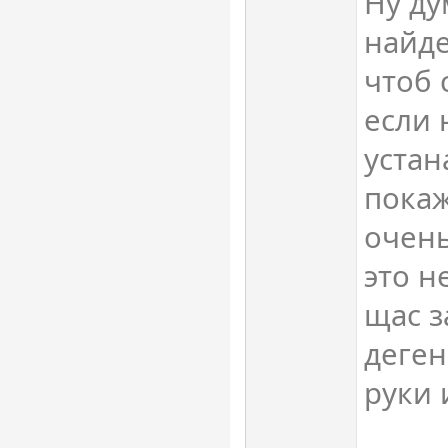
Ну ду
найде
чтоб 
если 
устан
покаж
очень
это н
щас з
деген
руки 