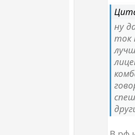
Цита
ну д
ток 
лучш
лице
комб
гово
спеш
друг
В рф 