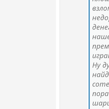
взло
недо
дене
наше
прем
игра
Ну д
найд
соте
пора
шари