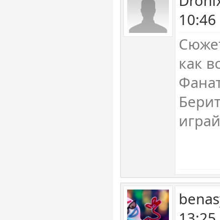
Droni
10:46
Сюжет
как в
Фанат
Берит
играй
benas
13:25