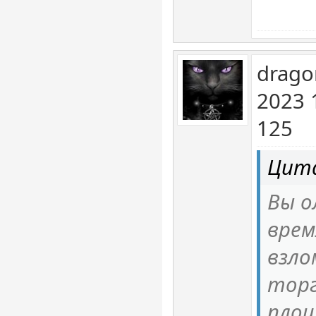
drago
2023 
125
Цита
Вы о
врем
взло
торг
площ