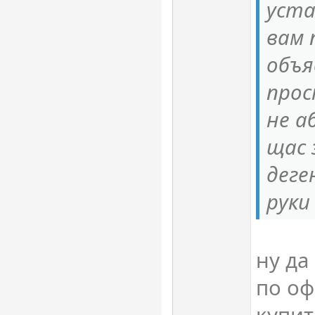
уст
вам 
объя
прос
не а
щас 
деге
руки
ну да
по оф
купит