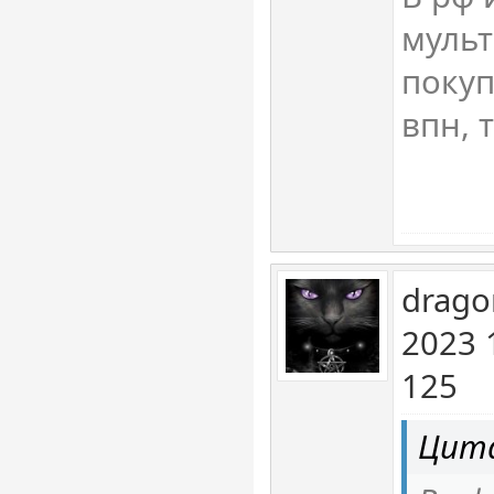
мульт
покуп
впн, 
drago
2023 
125
Цита