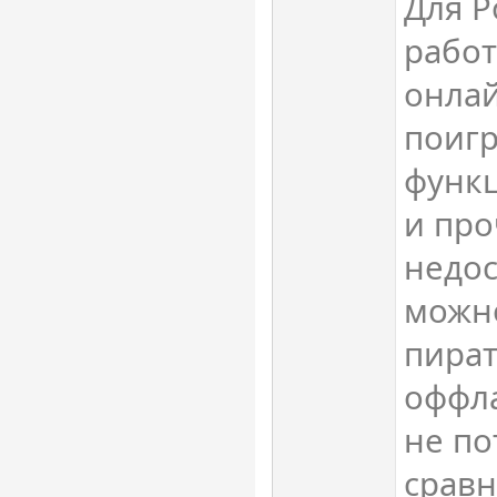
Для Р
работ
онлай
поигр
функ
и про
недос
можн
пират
оффла
не по
сравн