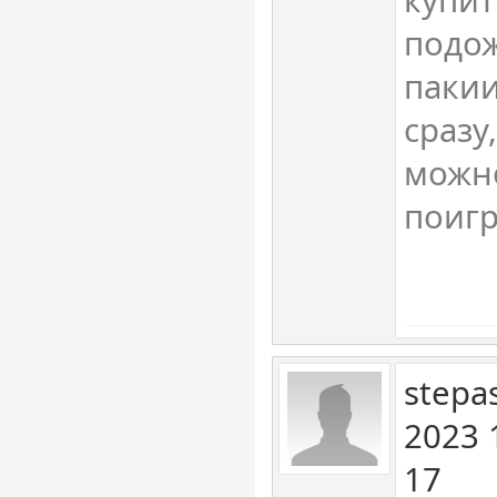
подож
пакии
сразу
можно
поигр
stepa
2023 
17