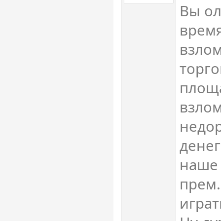
Вы ол
время
взлом
торг
площа
взлом
недор
денег
наше 
прем.
играт