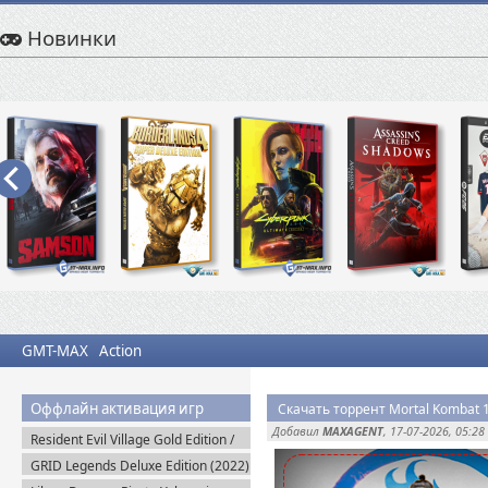
Новинки
GMT-MAX
Action
Оффлайн активация игр
Скачать торрент Mortal Kombat 1 
Добавил
MAXAGENT
, 17-07-2026, 05:28
Resident Evil Village Gold Edition /
Resident Evil 8 (2021) Portable
GRID Legends Deluxe Edition (2022)
EA-Rip