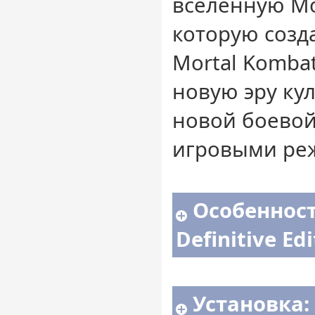
вселенную Mo
которую созда
Mortal Komba
новую эру ку
новой боевой
игровыми ре
Особенност
Definitive Ed
Установка: