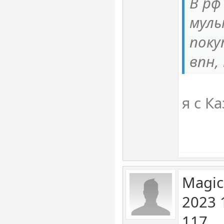
В рф
муль
поку
впн,
я с К
Magic
2023 
117