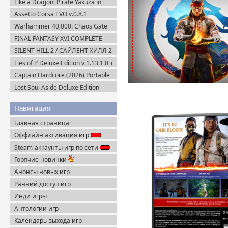
Like a Dragon: Pirate Yakuza in
Hawaii (2025) Steam-Rip
Assetto Corsa EVO v.0.8.1
(2025/Multiplayer) Пиратка
Warhammer 40,000: Chaos Gate
Daemonhunters (2022) Steam-Rip
FINAL FANTASY XVI COMPLETE
EDITION v.1.03 (2024) Пиратка
SILENT HILL 2 / САЙЛЕНТ ХИЛЛ 2
Remake на ПК / PC v.1.07 (2024)
Lies of P Deluxe Edition v.1.13.1.0 +
Пиратка
Все DLC (2023) Пиратка
Captain Hardcore (2026) Portable
Lost Soul Aside Deluxe Edition
v.1.104 + Все DLC (2025) Пиратка
Навигация
Главная страница
Оффлайн активация игр
Steam-аккаунты игр по сети
Горячие новинки
Анонсы новых игр
Ранний доступ игр
Инди игры
Антологии игр
Календарь выхода игр