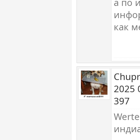
а по 
инфор
как м
Chupr
2025 
397
Werte
индиа