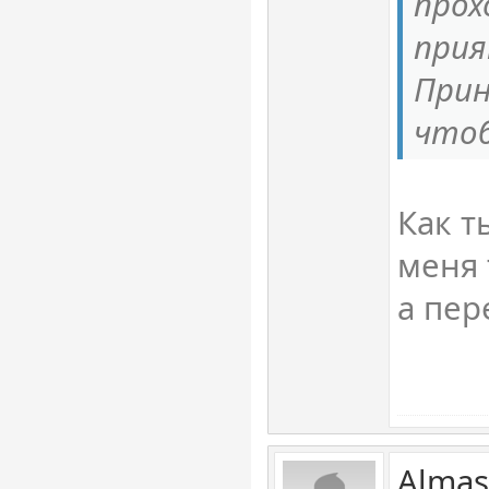
прох
прия
Прин
чтоб
Как т
меня 
а пер
Almas