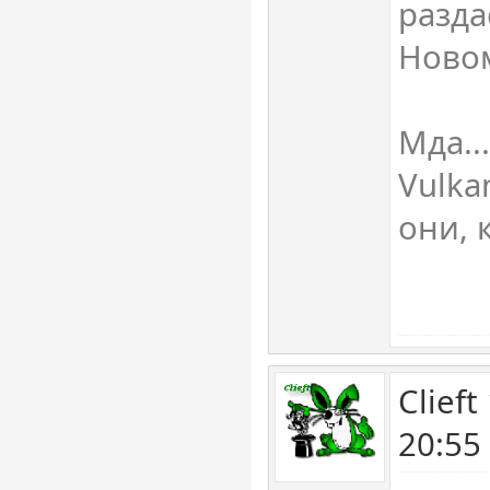
разда
Новом
Мда..
Vulka
они, 
Clief
20:55