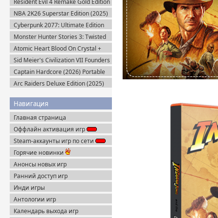
Resident Evil 4 Remake Gold Edition
+ Separate Ways (2023) Пиратка
NBA 2K26 Superstar Edition (2025)
Steam-Rip
Cyberpunk 2077: Ultimate Edition
v.2.31a + Все DLC (2025) Portable
Monster Hunter Stories 3: Twisted
Reflection (2026) Steam-Rip
Atomic Heart Blood On Crystal +
Все DLC (2026) Пиратка
Sid Meier's Civilization VII Founders
Edition (2025) Steam-Rip
Captain Hardcore (2026) Portable
Arc Raiders Deluxe Edition (2025)
Steam-Rip
Навигация
Главная страница
Оффлайн активация игр
Steam-аккаунты игр по сети
Горячие новинки
Анонсы новых игр
Ранний доступ игр
Инди игры
Антологии игр
Календарь выхода игр