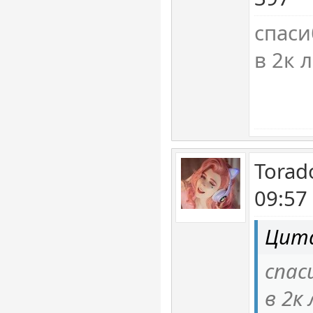
спаси
в 2к 
Torad
09:57
Цита
спас
в 2к