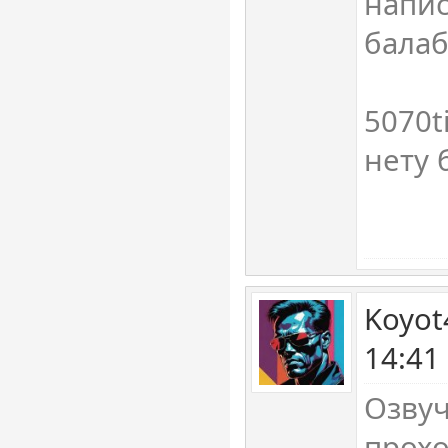
напис
балаб
5070t
нету
Koyot
14:41
Озвуч
прох