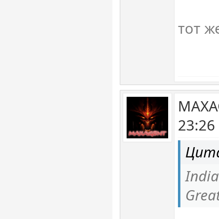
тот ж
MAXA
23:26
Цита
Indi
Grea