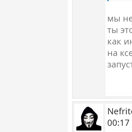
мы не
ты эт
как и
на кс
запус
Nefri
00:17