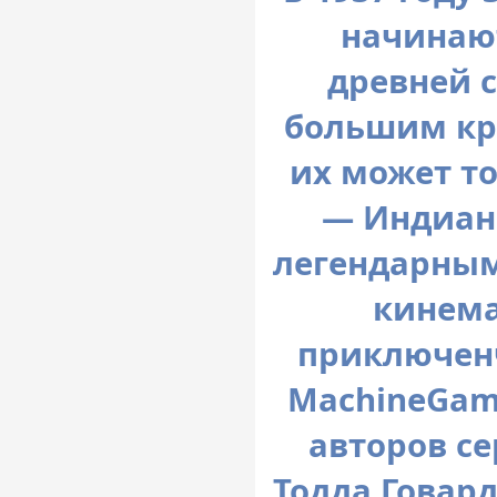
начинают
древней с
большим кру
их может т
— Индиана
легендарным
кинем
приключенч
MachineGam
авторов се
Тодда Говар