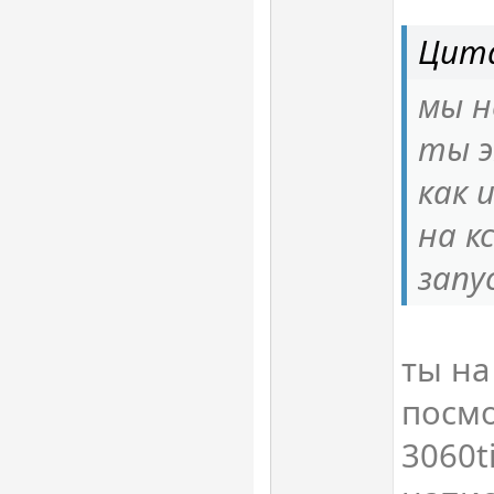
Цита
мы н
ты э
как 
на к
запу
ты на
посмо
3060t