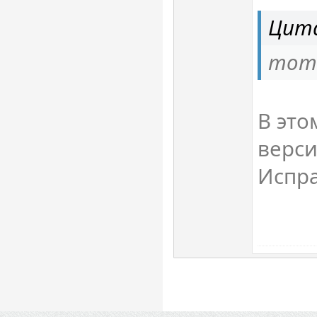
Цита
тот 
В это
верси
Испр