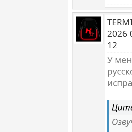
TERM
2026 
12
У мен
русск
испра
Цита
Озву