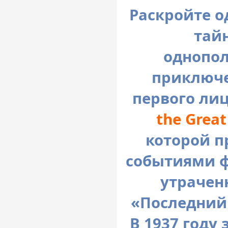
Раскройте о
тай
однопол
приключе
первого ли
the Great
которой п
событиями ф
утрачен
«Последний 
В 1937 году