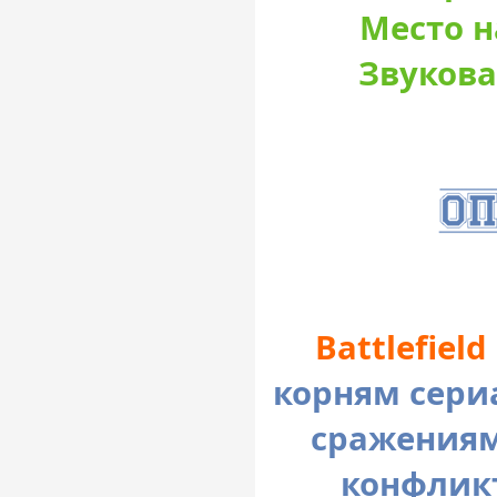
Место н
Звукова
Battlefield
корням сери
сражениям
конфликт