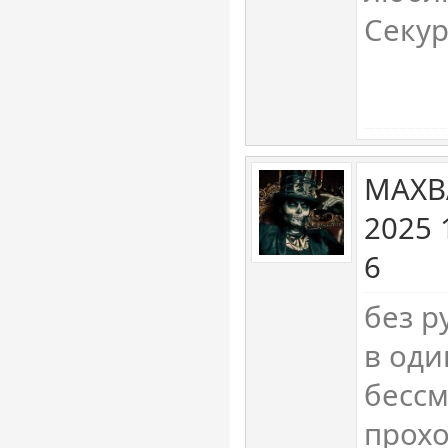
Секур
MAXB
2025 
6
без р
в оди
бесс
прох