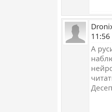
Droni
11:56
А рус
наблю
нейр
читат
Десеп