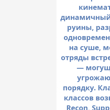
кинема
динамичный 
руины, раз
одновремен
на суше, м
отряды встр
— могущ
угрожа
порядку. Кл
классов воз
Recon, Supp