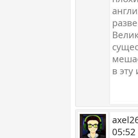
англи
разве
Велик
суще
мешае
в эту
axel2
05:52