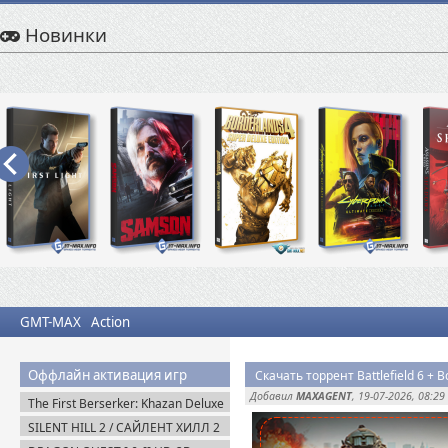
Новинки
GMT-MAX
Action
Оффлайн активация игр
Скачать торрент Battlefield 6 + 
Добавил
MAXAGENT
, 19-07-2026, 08:29
The First Berserker: Khazan Deluxe
Edition (2025) Пиратка
SILENT HILL 2 / САЙЛЕНТ ХИЛЛ 2
Remake на ПК / PC v.1.07 (2024)