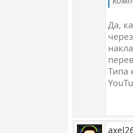
комп
Да, к
через
накла
перев
Типа 
YouTu
axel2