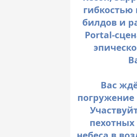
гибкостью 
билдов и р
Portal-сце
эпическо
Ba
Вас жд
погружение 
Участвуй
пехотных 
небеса в во