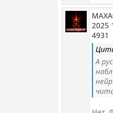
MAXA
2025 
4931
Цита
А ру
набл
нейр
чит
Нет. 