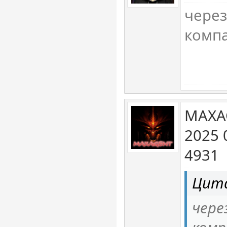
через
компа
MAXA
2025 
4931
Цита
чере