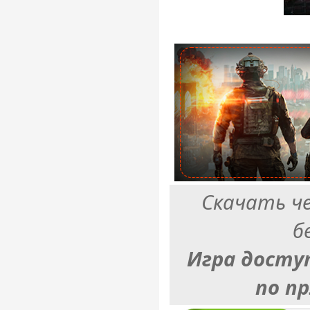
Скачать ч
б
Игра досту
по п