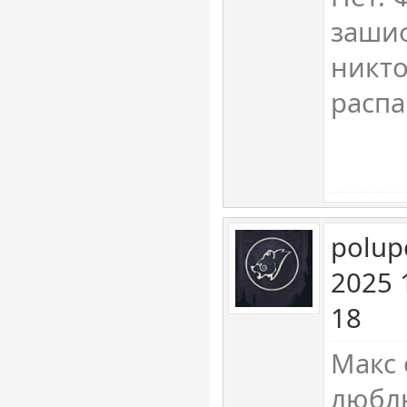
заши
никто
распа
polup
2025 
18
Макс 
люблю