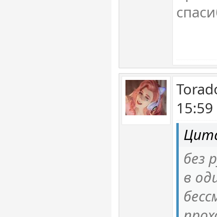
спас
Torad
15:59
Цит
без 
в од
бесс
прох