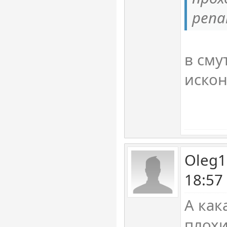
репа
в сму
искон
Oleg1
18:57
А как
плохи