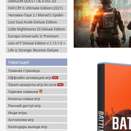
DRAGON QUEST I & II HD-2D
Пиратка
Remake v.1.0.2.0 + Все DLC (2025)
FAR CRY 6 Ultimate Edition (2021)
Пиратка
Uplay-Rip
Человек-Паук 2 / Marvel's Spider-
Man 2 на ПК / PC v.2.727.0.0 (2025)
Lost Soul Aside Deluxe Edition
Пиратка
v.1.104 + Все DLC (2025) Пиратка
Little Nightmares III Deluxe Edition
+ Все DLC (2025) Пиратка
Europa Universalis V: Premium
Edition v.1.3.11 (2025) Пиратка
Lies of P Deluxe Edition v.1.13.1.0 +
Все DLC (2023) Пиратка
Life is Strange: Reunion Deluxe
Edition (2026) Steam-Rip
Навигация
Главная страница
Оффлайн активация игр
Steam-аккаунты игр по сети
Горячие новинки
Анонсы новых игр
Ранний доступ игр
Инди игры
Антологии игр
Календарь выхода игр