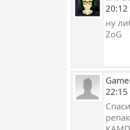
20:12
ну ли
ZoG
Gamer
22:15
Спас
репак
КАМП