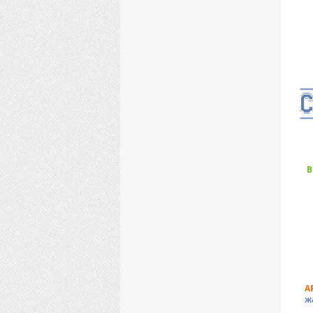
В
A
ж