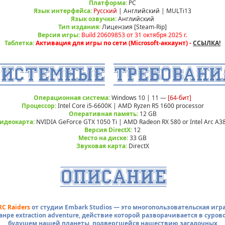
Платформа:
РС
Язык интерфейса:
Русский
| Английский | MULTi13
Язык озвучки:
Английский
Тип издания:
Лицензия [Steam-Rip]
Версия игры:
Build 20609853 от 31 октября 2025 г.
Таблетка:
Активация для игры по сети (Microsoft-аккаунт) -
ССЫЛКА!
Операционная система:
Windows 10 | 11 —
[64-бит]
Процессор:
Intel Core i5-6600K | AMD Ryzen R5 1600 processor
Оперативная память:
12 GB
идеокарта:
NVIDIA GeForce GTX 1050 Ti | AMD Radeon RX 580 or Intel Arc A3
Версия DirectX:
12
Место на диске:
33 GB
Звуковая карта:
DirectX
RC Raiders
от студии Embark Studios — это многопользовательская игра
анре extraction adventure, действие которой разворачивается в суров
будущем нашей планеты, подвергшейся нашествию загадочных