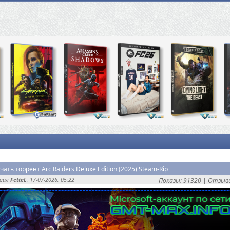
чать торрент Arc Raiders Deluxe Edition (2025) Steam-Rip
авил
FetteL
, 17-07-2026, 05:22
Показы: 91320 |
Отзывы