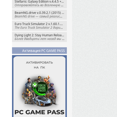
Stellaris: Galaxy Edition v.4.4.5 + Все DLC (2016) Пиратка
Отправляйтесь во Вселенную полную чудес и
BeamNG.drive v.0.39.2.1 (2015) RePack
BeamNG drive — самый реалистичный
Euro Truck Simulator 2 v.1.60.1.7s + Все DLC (2012) Пиратка
The Euro Truck Simulator 2 дарит вам опыт
Dying Light 2: Stay Human Reloaded Edition v.1.28.3 + Все DLC (2022) RePack
Более двадцати лет назад мы пытались
Активация PC GAME PASS