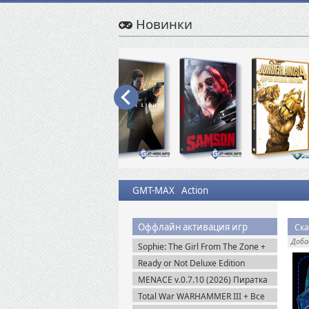
Новинки
GMT-MAX
Action
Оффлайн активация игр
Ска
Доб
Sophie: The Girl From The Zone +
DLC (2026) Пиратка
Ready or Not Deluxe Edition
v.117216 + Все DLC (2023)
MENACE v.0.7.10 (2026) Пиратка
Пиратка
Total War WARHAMMER III + Все
DLC (2022-2025) Steam-Rip