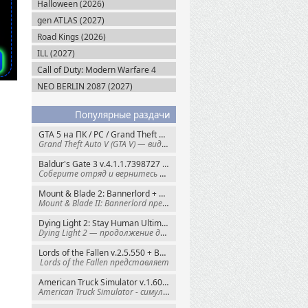
Halloween (2026)
gen ATLAS (2027)
Road Kings (2026)
ILL (2027)
Call of Duty: Modern Warfare 4
(2026)
NEO BERLIN 2087 (2027)
Популярные раздачи
GTA 5 на ПК / PC / Grand Theft Auto V: Premium Edition (2015) Steam-Rip
Grand Theft Auto V (GTA V) — видеоигра из
Baldur's Gate 3 v.4.1.1.7398727 + Все DLC (2023) GOG-Rip
Соберите отряд и вернитесь в Забытые
Mount & Blade 2: Bannerlord + War Sails v.1.4.7.117484 (2025) GOG
Mount & Blade II: Bannerlord представляет
Dying Light 2: Stay Human Ultimate Edition v.1.29.0 + Все DLC (2022) Пиратка
Dying Light 2 — продолжение динамичного
Lords of the Fallen v.2.5.550 + Все DLC (2023) Пиратка
Lords of the Fallen представляет
American Truck Simulator v.1.60.1.8s + Все DLC (2016) Пиратка
American Truck Simulator - симулятор