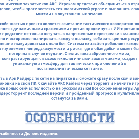
ханических захватчиков ARC. Игрокам предстоит объединиться в отр
еров, чтобы противостоять технологической угрозе и выполнять опа
миссии на опустошенных землях.
собенностью проекта является сочетание тактического кооперативно
плея с динамичными сражениями против продвинутых ИИ-противн
м предстоит не только вступать в напряженные перестрелки с машин
 но и осторожно планировать каждую вылазку, собирать ценные ресу
пешно эвакуироваться с поля боя. Система extraction добавляет кажд
атчу элемент непредсказуемости и риска, где любая добыча может бы
потеряна в случае неудачи. Стилистика заброшенного мира,
контрастирующая с высокотехнологичными захватчиками, создает
уникальную атмосферу для тактических приключений в
постапокалиптическом сеттинге.
ть в Арк Райдерс по сети на пиратке вы сможете сразу после скачива
ановки на свой ПК. Скачайте ARC Raiders через торрент и начните иг
же прямо сейчас полностью на русском языке! Все сохранения игры А
дерс торрент последней версии и пройденный прогресс в мультипл
останутся за Вами.
Особенности Делюкс издания: