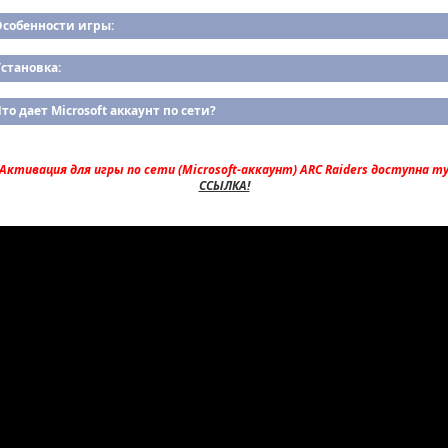
Особенности игры:
становка:
то дает Microsoft аккаунт по сети?
Активация для игры по сети (Microsoft-аккаунт) ARC Raiders доступна ту
ССЫЛКА!