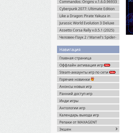
Commandos: Origins v.1.6.0.96933
+ Все DLC (2025) Пиратка
Cyberpunk 2077: Ultimate Edition
v.2.31a + Все DLC (2025) Portable
Like a Dragon: Pirate Yakuza in
Hawaii (2025) Steam-Rip
Jurassic World Evolution 3 Deluxe
Edition (2025) Steam-Rip
Assetto Corsa Rally v.0.5.1 (2025)
Пиратка
Человек-Паук 2 / Marvel's Spider-
Man 2 на ПК / PC v.2.727.0.0 (2025)
Пиратка
Навигация
Главная страница
Оффлайн активация игр
Steam-аккаунты игр по сети
Горячие новинки
Анонсы новых игр
Ранний доступ игр
Инди игры
Антологии игр
Календарь выхода игр
Репаки от MAXAGENT
Экшен