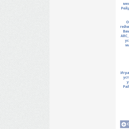
ме
Рейд
О
гейм
Ва
ARC,
ус
м
Игра
уст
у
Рай