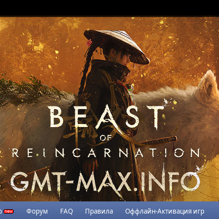
р
Форум
FAQ
Правила
Оффлайн-Активация игр