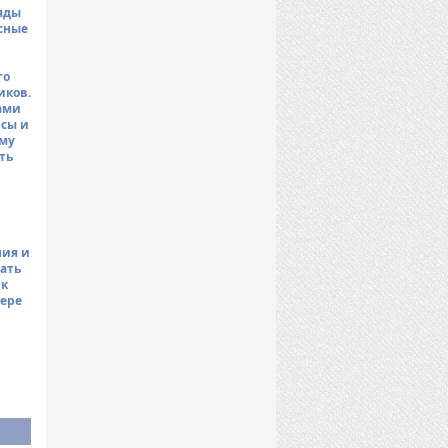
яды
сные
го
иков.
ами
рсы и
ому
ть
ния и
рать
рк
еере