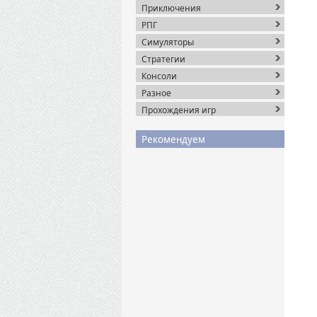
Приключения
РПГ
Симуляторы
Стратегии
Консоли
Разное
Прохождения игр
Рекомендуем