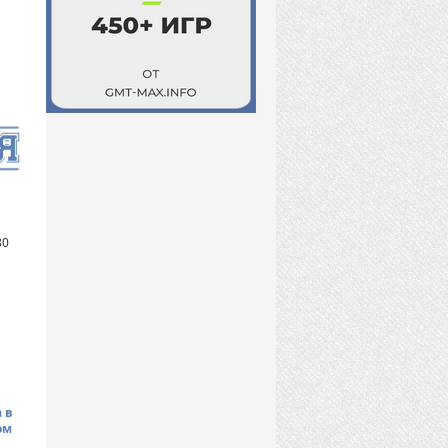
80
 в
ом