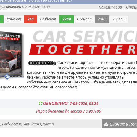
Service Together v.0.987F99 (2026) RePack
авил
MAXAGENT
, 7-08-2026, 01:34
Показы: 4508 |
Отзыв
Качают
261
Раздают
2909
Скачали
7265
2.23 GB
Car Service Together — это кооперативная (
игрока) и одиночная симуляционная игра, 
которой вы и/или ваши друзья начинаете с нуля и строите 
бизнес. Работайте вместе, чтобы успешно управлять
собственным сервисным центром. Объединяйтесь, управл
м делом и создавайте лучший автосервис!
ОБНОВЛЕНО:
7-08-2026, 03:26
Игра обновлена до версии v.0.987F99
Скачать .tor
e
,
Early Access
,
Simulators
,
Racing