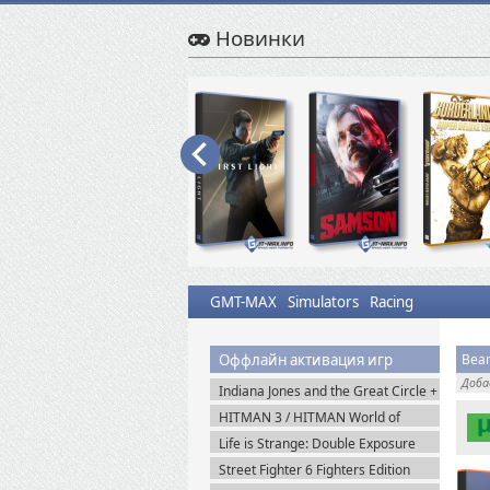
Новинки
GMT-MAX
Simulators
Racing
Оффлайн активация игр
Beam
Доб
Indiana Jones and the Great Circle +
The Order of Giants v.1.0.17.0
HITMAN 3 / HITMAN World of
(2024) Пиратка
Assassination v.3.270.1 + Все DLC
Life is Strange: Double Exposure
(2016-2021) Пиратка
(2024) Пиратка
Street Fighter 6 Fighters Edition
(2023) Steam-Rip