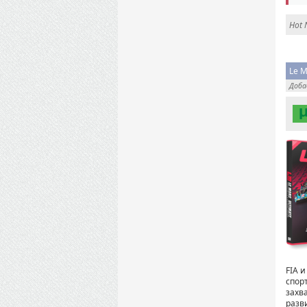
Hot 
Le M
Доб
FIA 
спор
захв
разв