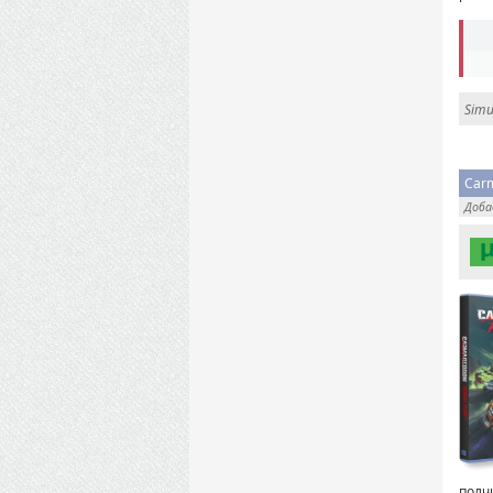
Simu
Carm
Доб
полч