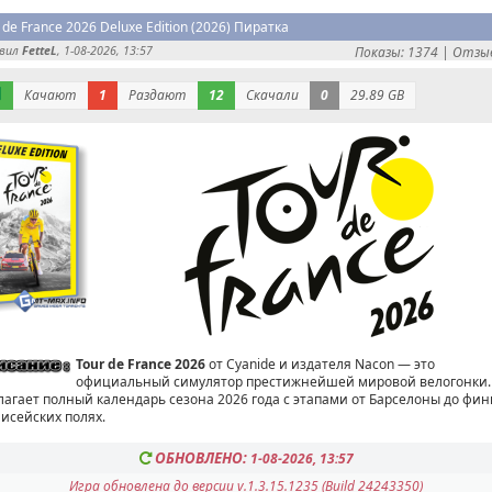
 de France 2026 Deluxe Edition (2026) Пиратка
авил
FetteL
, 1-08-2026, 13:57
Показы: 1374 |
Отзыв
Качают
1
Раздают
12
Скачали
0
29.89 GB
Tour de France 2026
от Cyanide и издателя Nacon — это
официальный симулятор престижнейшей мировой велогонки.
лагает полный календарь сезона 2026 года с этапами от Барселоны до фи
лисейских полях.
ОБНОВЛЕНО:
1-08-2026, 13:57
Игра обновлена до версии v.1.3.15.1235 (Build 24243350)