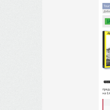
Tour
Доб
пред
на Е