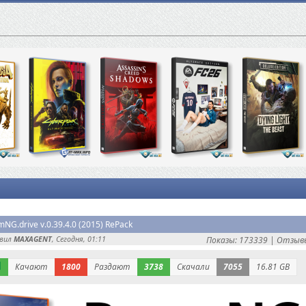
NG.drive v.0.39.4.0 (2015) RePack
авил
MAXAGENT
, Сегодня, 01:11
Показы: 173339 |
Отзывы
Качают
1800
Раздают
3738
Скачали
7055
16.81 GB