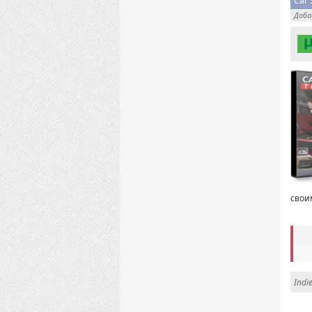
Car 
Доб
свои
Indi