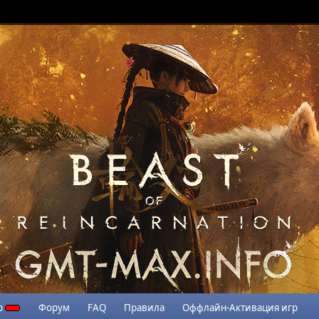
р
Форум
FAQ
Правила
Оффлайн-Активация игр