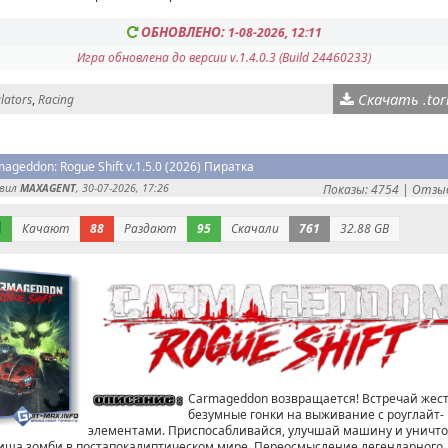
ОБНОВЛЕНО:
1-08-2026, 12:11
Игра обновлена до версии v.1.4.0.3 (Build 24460233)
Скачать .tor
lators
,
Racing
ageddon: Rogue Shift v.1.5.0 (2026) Пиратка
авил
MAXAGENT
, 30-07-2026, 17:26
Показы: 4754 |
Отзыв
Качают
88
Раздают
95
Скачали
761
32.88 GB
Carmageddon возвращается! Встречай жес
безумные гонки на выживание с роуглайт-
элементами. Приспосабливайся, улучшай машину и уничт
ища зомби в постапокалиптическом мире. Переосмысление легендарного