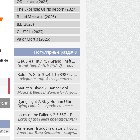
OD – Knock (2026)
The Expanse: Osiris Reborn (2027)
Blood Message (2026)
ILL (2027)
CLUTCH (2027)
Valor Mortis (2026)
е
Популярные раздачи
ение
GTA 5 на ПК / PC / Grand Theft Auto V: Premium Edition (2015) Steam-Rip
Grand Theft Auto V (GTA V) — видеоигра из
Baldur's Gate 3 v.4.1.1.7398727 + Все DLC (2023) GOG-Rip
Соберите отряд и вернитесь в Забытые
Mount & Blade 2: Bannerlord + War Sails v.1.4.7.117484 (2025) GOG
Mount & Blade II: Bannerlord представляет
Dying Light 2: Stay Human Ultimate Edition v.1.29.1 + Все DLC (2022) Пиратка
rent
Dying Light 2 — продолжение динамичного
Lords of the Fallen v.2.5.567 + Все DLC (2023) Пиратка
Lords of the Fallen представляет
American Truck Simulator v.1.60.1.8s + Все DLC (2016) Пиратка
: 16
American Truck Simulator - симулятор