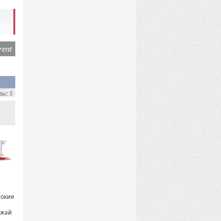
rent
ы: 5
токие
ожай