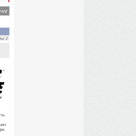
rent
ы: 2
сть
гает
ре,