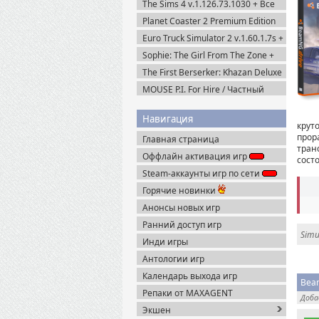
The Sims 4 v.1.126.73.1030 + Все
DLC (2014-2025) Portable
Planet Coaster 2 Premium Edition
(2024) Steam-Rip
Euro Truck Simulator 2 v.1.60.1.7s +
Все DLC (2012) Пиратка
Sophie: The Girl From The Zone +
DLC (2026) Пиратка
The First Berserker: Khazan Deluxe
Edition (2025) Пиратка
MOUSE P.I. For Hire / Частный
детектив МАУС v.1.2.2 (2026)
Пиратка
Навигация
круто
прор
Главная страница
тран
Оффлайн активация игр
сост
Steam-аккаунты игр по сети
Горячие новинки
Анонсы новых игр
Ранний доступ игр
Simu
Инди игры
Антологии игр
Календарь выхода игр
Beam
Репаки от MAXAGENT
Доб
Экшен