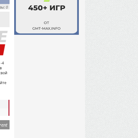
ы: 0
1-4
в
свой
яйте
rent