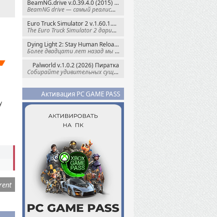
BeamNG.drive v.0.39.4.0 (2015) RePack
BeamNG drive — самый реалистичный
Euro Truck Simulator 2 v.1.60.1.7s + Все DLC (2012) Пиратка
The Euro Truck Simulator 2 дарит вам опыт
Dying Light 2: Stay Human Reloaded Edition v.1.28.3 + Все DLC (2022) RePack
Более двадцати лет назад мы пытались
Palworld v.1.0.2 (2026) Пиратка
Собирайте удивительных существ — Палов —
Активация PC GAME PASS
у
rent