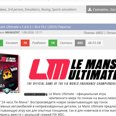
Скачать .tor
News
,
3rd person
,
Simulators
,
Racing
,
Sports simulators
ans Ultimate v.1.4.0.3 + Все DLC (2025) Пиратка
авил
MAXAGENT
, 1-08-2026, 12:11
Показы: 8802 |
Отзыв
Качают
16
Раздают
10
Скачали
665
48.03 GB
Le Mans Ultimate - официальная игра
чемпионата мира по гонкам на выносливо
и "24 часа Ле-Мана". Воспроизведите новую захватывающую эру гонок
тивных автомобилей в непревзойденных деталях. Le Mans Ultimate предла
атывающую игру как для опытных гонщиков, так и для новичков в этом жан
иваясь вместе с реальной серией FIA WEC.