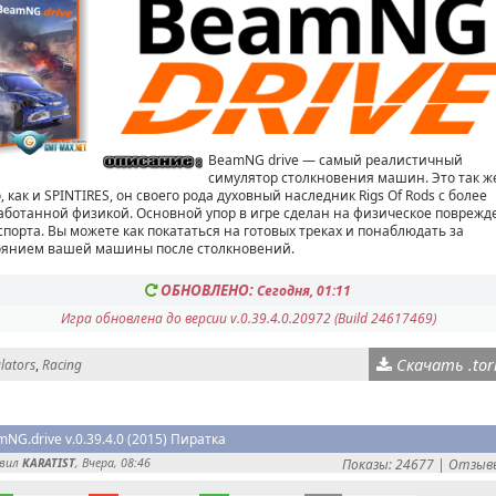
BeamNG drive — самый реалистичный
симулятор столкновения машин. Это так ж
, как и SPINTIRES, он своего рода духовный наследник Rigs Of Rods с более
аботанной физикой. Основной упор в игре сделан на физическое поврежд
спорта. Вы можете как покататься на готовых треках и понаблюдать за
оянием вашей машины после столкновений.
ОБНОВЛЕНО:
Сегодня, 01:11
Игра обновлена до версии v.0.39.4.0.20972 (Build 24617469)
Скачать .tor
lators
,
Racing
NG.drive v.0.39.4.0 (2015) Пиратка
авил
KARATIST
, Вчера, 08:46
Показы: 24677 |
Отзывы