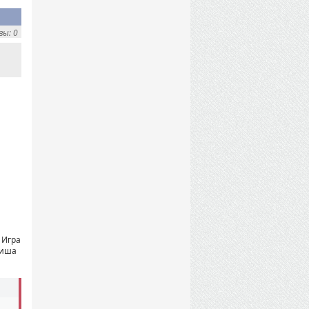
ы: 0
 Игра
ниша