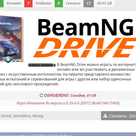
Качают
7
Раздают
0
Скачали
17
49.95 GB
В BeamNG Drive можно играть по интернет
онлайн или же участвовать в динамичных
нях с искусственным интеллектом. На пиратке представлено множество
вых испытаний и соревнований для игры с другом или набор одиночных
ий для синглового прохождения.
ОБНОВЛЕНО:
Сегодня, 01:09
Игра обновлена до версии v.0.39.4.0.20972 (Build 24617469)
Скачать .tor
y Access
,
Simulators
,
Racing