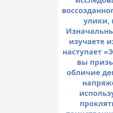
исследов
воссозданно
улики,
Изначальны
изучаете и
наступает «Э
вы призы
обличие де
напряжё
использ
проклят