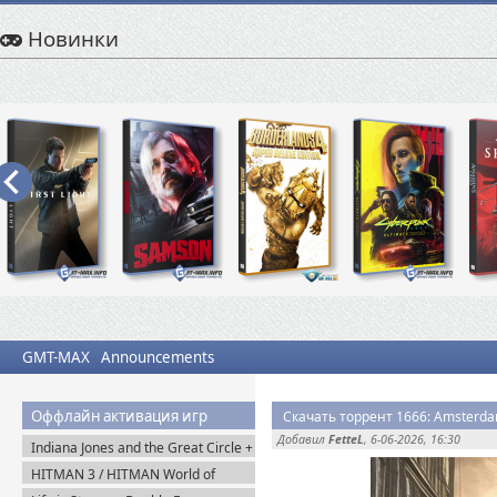
Новинки
GMT-MAX
Announcements
Оффлайн активация игр
Скачать торрент 1666: Amsterda
Добавил
FetteL
, 6-06-2026, 16:30
Indiana Jones and the Great Circle +
The Order of Giants v.1.0.17.0
HITMAN 3 / HITMAN World of
(2024) Пиратка
Assassination v.3.270.1 + Все DLC