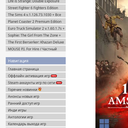
Life is Strange: Double Exposure
(2016-2021) Пиратка
(2024) Пиратка
Street Fighter 6 Fighters Edition
(2023) Steam-Rip
The Sims 4 v.1.126.73.1030 + Все
DLC (2014-2025) Portable
Planet Coaster 2 Premium Edition
(2024) Steam-Rip
Euro Truck Simulator 2 v.1.60.1.7s +
Все DLC (2012) Пиратка
Sophie: The Girl From The Zone +
DLC (2026) Пиратка
The First Berserker: Khazan Deluxe
Edition (2025) Пиратка
MOUSE P.I. For Hire / Частный
детектив МАУС v.1.2.2 (2026)
Пиратка
Навигация
Главная страница
Оффлайн активация игр
Steam-аккаунты игр по сети
Горячие новинки
Анонсы новых игр
Ранний доступ игр
Инди игры
Антологии игр
Календарь выхода игр