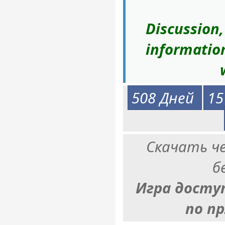
Discussion
informatio
508 Дней
15
Скачать ч
б
Игра досту
по п