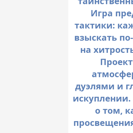
таинственн
Игра пре
тактики: ка
взыскать по
на хитрост
Проект
атмосфе
дуэлями и г
искуплении.
о том, к
просвещения