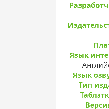
Разработч
Издательс
Пла
Язык инте
Aнглий
Язык озв
Тип изд
Таблэтк
Верси