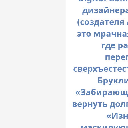
дизайнера
(создателя 
это мрачная
где р
пере
сверхъестес
Брукли
«Забирающе
вернуть дол
«Изн
маскирующ