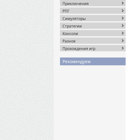
Приключения
РПГ
Симуляторы
Стратегии
Консоли
Разное
Прохождения игр
Рекомендуем