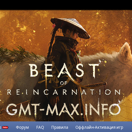
р
Форум
FAQ
Правила
Оффлайн-Активация игр