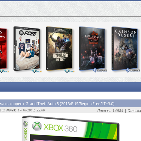
чать торрент Grand Theft Auto 5 (2013/RUS/Region Free/LT+3.0)
авил
Narek
, 17-10-2013, 22:00
Показы: 14684 |
Отзывы