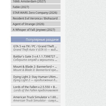
1666: Amsterdam (2027)
Fable (2027)
STAR WARS Zero Company (2026)
Resident Evil Veronica / Biohazard
RE: Veronica (2027)
Agent of Strange (2026)
A Whisper of Fall: Jinyiwei (2027)
Популярные раздачи
GTA 5 на ПК / PC / Grand Theft Auto V: Premium Edition (2015) Steam-Rip
Grand Theft Auto V (GTA V) — видеоигра из
Baldur's Gate 3 v.4.1.1.7398727 + Все DLC (2023) GOG-Rip
Соберите отряд и вернитесь в Забытые
Mount & Blade 2: Bannerlord + War Sails v.1.4.7.117484 (2025) GOG
Mount & Blade II: Bannerlord представляет
Dying Light 2: Stay Human Ultimate Edition v.1.29.0 + Все DLC (2022) Пиратка
Dying Light 2 — продолжение динамичного
Lords of the Fallen v.2.5.550 + Все DLC (2023) Пиратка
Lords of the Fallen представляет
American Truck Simulator v.1.60.1.8s + Все DLC (2016) Пиратка
American Truck Simulator - симулятор