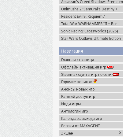
Assassin's Creed Shadows Premium
Edition (2025) Пиратка
Onimusha 2: Samurai's Destiny +
DLC (2025) Пиратка
Resident Evil 9: Requiem /
BIOHAZARD Реквием (2026)
Total War WARHAMMER III + Все
Пиратка
DLC (2022-2025) Steam-Rip
Sonic Racing: CrossWorlds (2025)
Steam-Rip
Star Wars Outlaws Ultimate Edition
(2024) Uplay-Rip
Навигация
Главная страница
Оффлайн активация игр
Steam-аккаунты игр по сети
Горячие новинки
Анонсы новых игр
Ранний доступ игр
Инди игры
Антологии игр
Календарь выхода игр
Репаки от MAXAGENT
Экшен