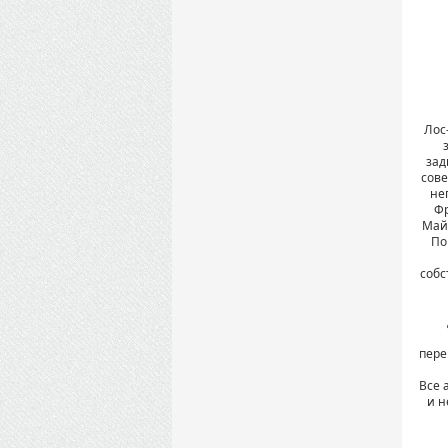
Лос
зад
сове
не
Фр
Майк
По
собс
пере
Все 
и н