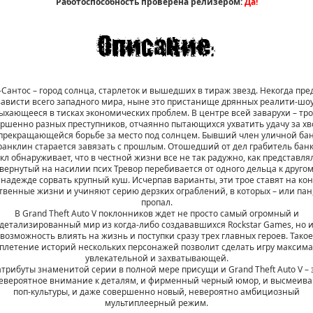
Работоспособность проверена релизером:
Да!
-Сантос – город солнца, старлеток и вышедших в тираж звезд. Некогда пре
зависти всего западного мира, ныне это пристанище дрянных реалити-шоу
ыхающееся в тисках экономических проблем. В центре всей заварухи – тр
ршенно разных преступников, отчаянно пытающихся ухватить удачу за хв
прекращающейся борьбе за место под солнцем. Бывший член уличной ба
анклин старается завязать с прошлым. Отошедший от дел грабитель бан
л обнаруживает, что в честной жизни все не так радужно, как представля
вернутый на насилии псих Тревор перебивается от одного дельца к другом
надежде сорвать крупный куш. Исчерпав варианты, эти трое ставят на кон
твенные жизни и учиняют серию дерзких ограблений, в которых – или пан
пропал.
В Grand Theft Auto V поклонников ждет не просто самый огромный и
детализированный мир из когда-либо создававшихся Rockstar Games, но 
возможность влиять на жизнь и поступки сразу трех главных героев. Такое
плетение историй нескольких персонажей позволит сделать игру максим
увлекательной и захватывающей.
атрибуты знаменитой серии в полной мере присущи и Grand Theft Auto V – 
евероятное внимание к деталям, и фирменный черный юмор, и высмеив
поп-культуры, и даже совершенно новый, невероятно амбициозный
мультиплеерный режим.