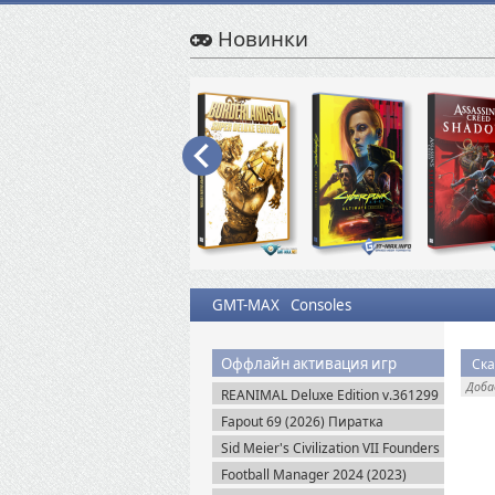
Новинки
GMT-MAX
Consoles
Оффлайн активация игр
Ска
Доб
REANIMAL Deluxe Edition v.361299
(2026) Пиратка
Fapout 69 (2026) Пиратка
Sid Meier's Civilization VII Founders
Edition (2025) Steam-Rip
Football Manager 2024 (2023)
Steam-Rip