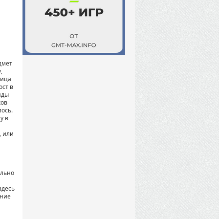
дмет
,
оица
ост в
нды
ков
лось.
у в
, или
и
ально
здесь
ание