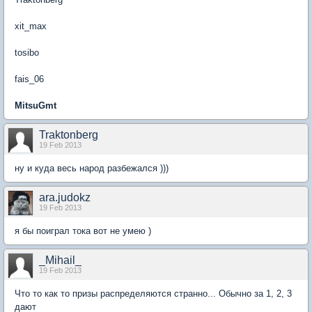
xit_max
tosibo
fais_06
MitsuGmt
Traktonberg
19 Feb 2013
ну и куда весь народ разбежался )))
ara.judokz
19 Feb 2013
я бы поиграл тока вот не умею )
_Mihail_
19 Feb 2013
Что то как то призы распределяются странно... Обычно за 1, 2, 3
дают