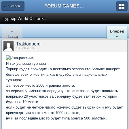
FORUM GAMES MEGA TORRENTS
← Киберспорт GMT
Турнир World Of Tanks
«
Вперед
Назад
»
Traktonberg
18 Feb 2013
И так условие турнира
Турнир будет проходить в несколько этапов кто больше наберёт
больше всех очков типа как в футбольных национальных
турнирах.
За первое место 2500 игравова золота,
за середину именно за середину кто из играков будет попадать
например 20 участников за середину будет взят игрок который
будет на 10 месте
если будет не чётное число конечно будет выбран он и ему будет
присуждаться за это место 1000 золотых,
ну и за последние место будет типа бонуса 500 золотых.