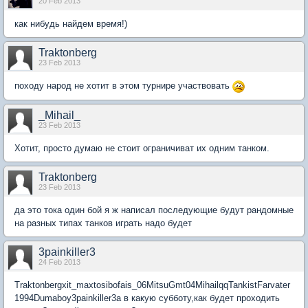
20 Feb 2013
как нибудь найдем время!)
Traktonberg
23 Feb 2013
походу народ не хотит в этом турнире участвовать
_Mihail_
23 Feb 2013
Хотит, просто думаю не стоит ограничиват их одним танком.
Traktonberg
23 Feb 2013
да это тока один бой я ж написал последующие будут рандомные
на разных типах танков играть надо будет
3painkiller3
24 Feb 2013
Traktonbergxit_maxtosibofais_06MitsuGmt04MihailqqTankistFarvater
1994Dumaboy3painkiller3а в какую субботу,как будет проходить