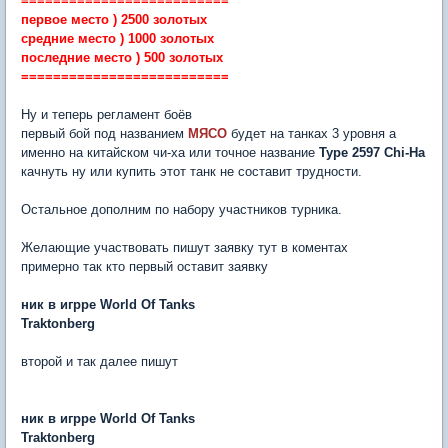
==========================
первое место ) 2500 золотых
средние место ) 1000 золотых
последние место ) 500 золотых
==========================
Ну и теперь регламент боёв
первый бой под названием
МЯСО
будет на танках 3 уровня а
именно на китайском чи-ха или точное название
Type 2597 Chi-Ha
качнуть ну или купить этот танк не составит трудности.
Остальное дополним по набору участников турника.
Желающие участвовать пишут заявку тут в коментах
примерно так кто первый оставит заявку
ни
к в игрре World Of Tanks
Traktonberg
второй и так далее пишут
ни
к в игрре World Of Tanks
Traktonberg