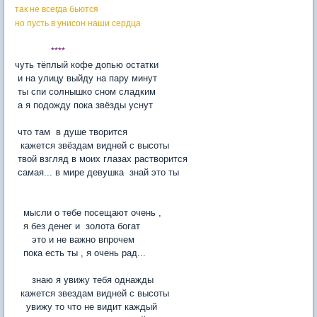
так не всегда бьются
но пусть в унисон наши сердца
****
чуть тёплый кофе допью остатки
и на улицу выйду на пару минут
ты спи солнышко сном сладким
а я подожду пока звёзды уснут
что там в душе творится
кажется звёздам видней с высоты
твой взгляд в моих глазах растворится
самая... в мире девушка знай это ты
мысли о тебе посещают очень ,
я без денег и золота богат
это и не важно впрочем
пока есть ты , я очень рад...
знаю я увижу тебя однажды
кажется звездам видней с высоты
увижу то что не видит каждый