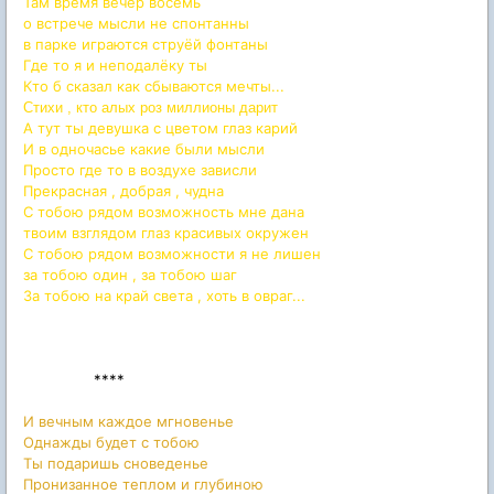
Там время вечер восемь
о встрече мысли не спонтанны
в парке играются струёй фонтаны
Где то я и неподалёку ты
Кто б сказал как сбываются мечты...
Стихи , кто алых роз миллионы дарит
А тут ты девушка с цветом глаз карий
И в одночасье какие были мысли
Просто где то в воздухе зависли
Прекрасная , добрая , чудна
С тобою рядом возможность мне дана
твоим взглядом глаз красивых окружен
С тобою рядом возможности я не лишен
за тобою один , за тобою шаг
За тобою на край света , хоть в овраг...
****
И вечным каждое мгновенье
Однажды будет с тобою
Ты подаришь сноведенье
Пронизанное теплом и глубиною