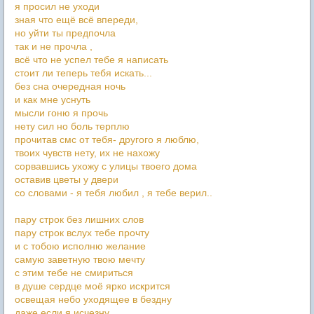
я просил не уходи
зная что ещё всё впереди,
но уйти ты предпочла
так и не прочла ,
всё что не успел тебе я написать
стоит ли теперь тебя искать...
без сна очередная ночь
и как мне уснуть
мысли гоню я прочь
нету сил но боль терплю
прочитав смс от тебя- другого я люблю,
твоих чувств нету, их не нахожу
сорвавшись ухожу с улицы твоего дома
оставив цветы у двери
со словами - я тебя любил , я тебе верил..
пару строк без лишних слов
пару строк вслух тебе прочту
и с тобою исполню желание
самую заветную твою мечту
с этим тебе не смириться
в душе сердце моё ярко искрится
освещая небо уходящее в бездну
даже если я исчезну.