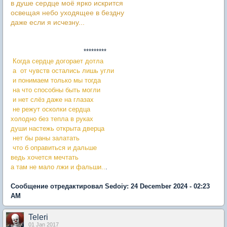
в душе сердце моё ярко искрится
освещая небо уходящее в бездну
даже если я исчезну...
*********
Когда сердце догорает дотла
а от чувств остались лишь угли
и понимаем только мы тогда
на что способны быть могли
и нет слёз даже на глазах
не режут осколки сердца
холодно без тепла в руках
души настежь открыта дверца
нет бы раны залатать
что б оправиться и дальше
ведь хочется мечтать
а там не мало лжи и фальши..
.
Сообщение отредактировал Sedoiy: 24 December 2024 - 02:23
AM
Teleri
01 Jan 2017