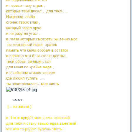
и первых пару строк ,
которые тебе писал , для тебя ...
Искренне любя
огонёк твоих глаз ,
который горел ярче
и ни разу не угас ,
в глаза которые смотреть бы вечно мог
но жизненный порог краток
память что была собрал в остаток
и спрятал что б ни кто не достал,
твой образ вечным стал
для меня по крайне мере ,
и в забытом старом сквере
где любил гулять ....
ты повстречалась мне опять
******
(... из жизни )
и Что ж придёт мне в смс ответной
для тебя я стану тенью едва заметной
что кто-то рядом будешь знать