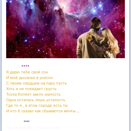
****
Я дарю тебе свой сон
И моё дыханье в унисон
С твоим сердцем на пару пусть
Хоть и не покидает грусть
Тоска болеет заело малость
Одна осталась лишь усталость
Где то я , в этом городе есть ты
И кто б сказал как сбываются мечты..
.
****
Горячий кофе , теплый ужин