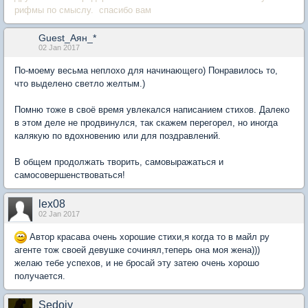
рифмы по смыслу. спасибо вам
Guest_Аян_*
02 Jan 2017
По-моему весьма неплохо для начинающего) Понравилось то,
что выделено светло желтым.)
Помню тоже в своё время увлекался написанием стихов. Далеко
в этом деле не продвинулся, так скажем перегорел, но иногда
калякую по вдохновению или для поздравлений.
В общем продолжать творить, самовыражаться и
самосовершенствоваться!
lex08
02 Jan 2017
Автор красава очень хорошие стихи,я когда то в майл ру
агенте тож своей девушке сочинял,теперь она моя жена)))
желаю тебе успехов, и не бросай эту затею очень хорошо
получается.
Sedoiy