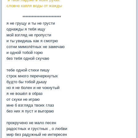
словно капля воды от жажды
*************************
я не грущу и ты не грусти
однажды я тебя ищу
мой взгляд не пропусти
и ты увидишь как я смотрю
сотни мимолётных не замечаю
и одной тобой горю
без тебя одной скучаю
тебе одной стихи пишу
строк много перечеркнутых
будто бы тобой дышу
но я не болен и не чокнутый
я не вошёл в образ
от скуки не играю
мне б взгляда твоих глаз
без них я пуст и выгораю
прокручено не мало песен
радостных и грустных , о любви
мир без радужный не интересен