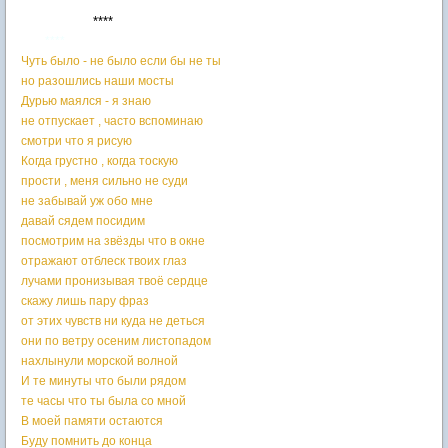
****
****
Чуть было - не было если бы не ты
но разошлись наши мосты
Дурью маялся - я знаю
не отпускает , часто вспоминаю
смотри что я рисую
Когда грустно , когда тоскую
прости , меня сильно не суди
не забывай уж обо мне
давай сядем посидим
посмотрим на звёзды что в окне
отражают отблеск твоих глаз
лучами пронизывая твоё сердце
скажу лишь пару фраз
от этих чувств ни куда не деться
они по ветру осеним листопадом
нахлынули морской волной
И те минуты что были рядом
те часы что ты была со мной
В моей памяти остаются
Буду помнить до конца