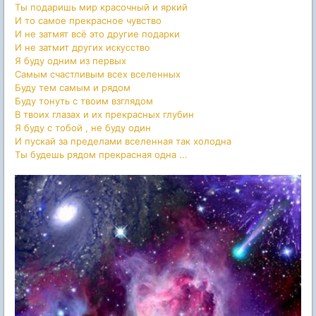
Ты подаришь мир красочный и яркий
И то самое прекрасное чувство
И не затмят всё это другие подарки
И не затмит других и
скусство
Я буду одним из первых
Самым счастливым всех вселенных
Буду тем самым и рядом
Буду тонуть с твоим взглядом
В твоих глазах и их прекрасных глубин
Я буду с тобой , не буду один
И пускай за пределами вселенная так холодна
Ты будешь рядом прекрасная одна ...