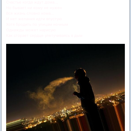
Счастье когда ждут дома..,
Но бывает ни кому не нужен
Вся жизнь словно кома...
И нет желания идти впустую
Хотя бродить по улицам ночным
Однажды может нарисую
Как сгорает сердце улетучиваясь в дым