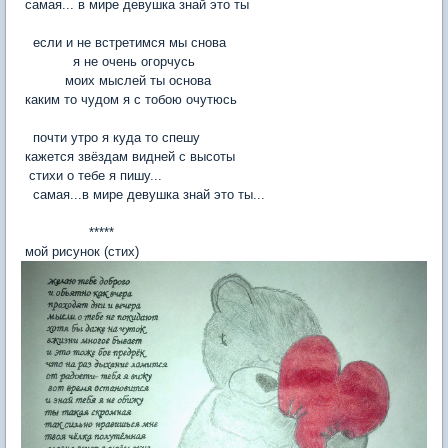
самая... в мире девушка знай это ты
если и не встретимся мы снова
я не очень огорчусь
моих мыслей ты основа
каким то чудом я с тобою очутюсь
почти утро я куда то спешу
кажется звёздам видней с высоты
стихи о тебе я пишу...
самая...в мире девушка знай это ты...
*****
мой рисунок (стих)