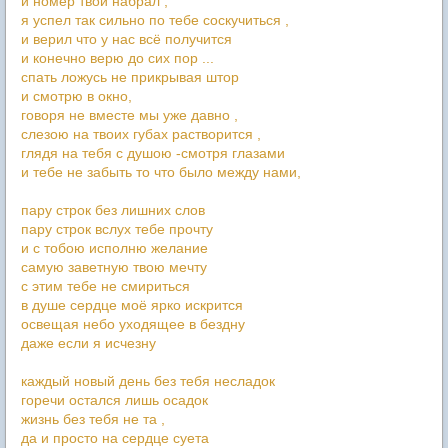
и номер твой набрал ,
я успел так сильно по тебе соскучиться ,
и верил что у нас всё получится
и конечно верю до сих пор ...
спать ложусь не прикрывая штор
и смотрю в окно,
говоря не вместе мы уже давно ,
слезою на твоих губах растворится ,
глядя на тебя с душою -смотря глазами
и тебе не забыть то что было между нами,
пару строк без лишних слов
пару строк вслух тебе прочту
и с тобою исполню желание
самую заветную твою мечту
с этим тебе не смириться
в душе сердце моё ярко искрится
освещая небо уходящее в бездну
даже если я исчезну
каждый новый день без тебя несладок
горечи остался лишь осадок
жизнь без тебя не та ,
да и просто на сердце суета