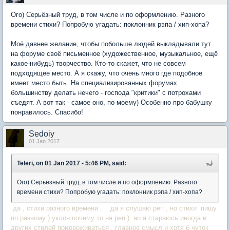
Ого) Серьёзный труд, в том числе и по оформлению. Разного
времени стихи? Попробую угадать: поклонник рэпа / хип-хопа?
Моё давнее желание, чтобы побольше людей выкладывали тут
на форуме своё письменное (художественное, музыкальное, ещё
какое-нибудь) творчество. Кто-то скажет, что не совсем
подходящее место. А я скажу, что очень много где подобное
имеет место быть. На специализированных форумах
большинству делать нечего - господа "критики" с потрохами
съедят. А вот так - самое оно, по-моему) Особенно про бабушку
понравилось. Спасибо!
Sedoiy
01 Jan 2017
Teleri, on 01 Jan 2017 - 5:46 PM, said:
Ого) Серьёзный труд, в том числе и по оформлению. Разного
времени стихи? Попробую угадать: поклонник рэпа / хип-хопа?
да , стихи разного времени . да я слушаю реп , но стихи пишу
по разному ) уклон почему то на реп ) но я стараюсь иногда и
других стилей придерживаться . главное смысл и хотя б чуток