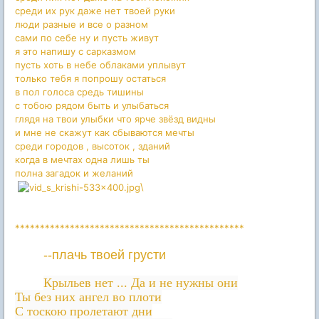
среди их рук даже нет твоей руки
люди разные и все о разном
сами по себе ну и пусть живут
я это напишу с сарказмом
пусть хоть в небе облаками уплывут
только тебя я попрошу остаться
в пол голоса средь тишины
с тобою рядом быть и улыбаться
глядя на твои улыбки что ярче звёзд видны
и мне не скажут как сбываются мечты
среди городов , высоток , зданий
когда в мечтах одна лишь ты
полна загадок и желаний
\
**********************************************
--плачь твоей грусти
Крыльев нет ... Да и не нужны они
Ты без них ангел во плоти
С тоскою пролетают дни