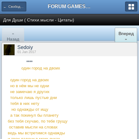
FORUM GAMES MEGA TORRENTS
← Свободное общение
Для Души ( Стихи.мысли - Цитаты)
«
Вперед
Назад
»
Sedoiy
01 Jan 2017
****
один город на двоих
один город на двоих
но в нём мы не одни
не замечаю я других
только лишь пустые дни
тебя в них нету
но однажды от ищу
а так покинул бы планету
без тебя скучаю, по тебе грущу
оставив мысли на словах
ведь мы встретимся однажды
и твои ладони в моих руках