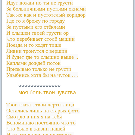
Идут дожди но ты не грусти
За больничными пустыми окнами
Так же как и пустотелый коридор
Где то я брожу по городу
За пустыми его стёклами
И слышен твоей грусти ор
Что перебивает столб машин
Поезда и то ходят тише
Ливни тронутся с вершин
И будет где то слышно выше ..
Каплями дождей поток
Призываю только не грусти
Улыбнись хотя бы на чуток .. .
****************************
моя боль-твои чувства
Твои глаза , твои черты лица
Остались лишь на старых фото
Смотрю в них я на тебя
Вспоминаю постоянно что то
Что было в жизни нашей
И то что вновь не повторить