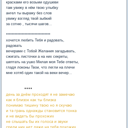
красками его возьми одушеви
там увижу в нём твою улыбку
ангел ты выражу без слов
увижу взгляд твой зыбкий
за сотню , тысячи шагов...
*******************************
хочется любить Тебя и радовать,
радовать
вечерами с Тобой Желания загадывать,
сжигать листочки а на них секреты,
шептать на ушко Милая моя Тебе ответы,
гладя локоны Твои, что легли на плечи
мне хотяб один такой на веки вечер...
****
день за днём проходят я не замечаю
как я близок как ты близка
понимаю тишину твою но я скучаю
и та грань однажды становится тонка
и не видеть бы прохожих
не слышать бы их голоса и звуки
среди них нет даже на тебя похожих