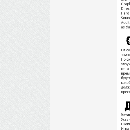
Grap
Direc
Hard 
Sound
Addit
as th
От со
эпиз
По с
злоу
него
врем
буде
како
долж
прес
Уста
Уста
Скоп
Игра