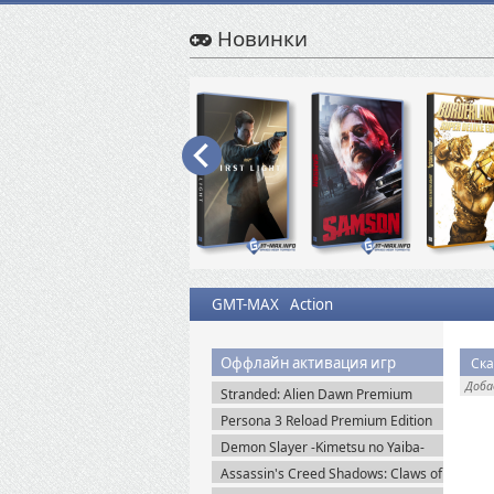
Новинки
GMT-MAX
Action
Оффлайн активация игр
Ска
Доб
Stranded: Alien Dawn Premium
Edition + Все DLC (2023) Пиратка
Persona 3 Reload Premium Edition
(2024) Steam-Rip
Demon Slayer -Kimetsu no Yaiba-
The Hinokami Chronicles (2021)
Assassin's Creed Shadows: Claws of
Awaji (2025) Portable