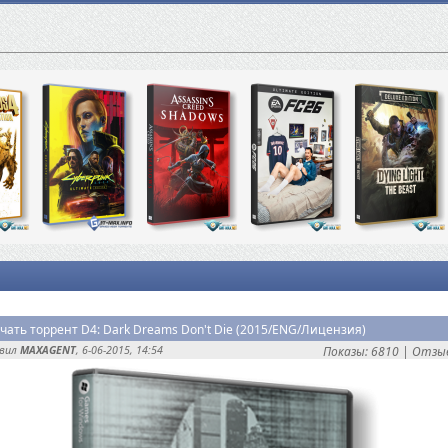
чать торрент D4: Dark Dreams Don't Die (2015/ENG/Лицензия)
авил
MAXAGENT
, 6-06-2015, 14:54
Показы: 6810 |
Отзыв