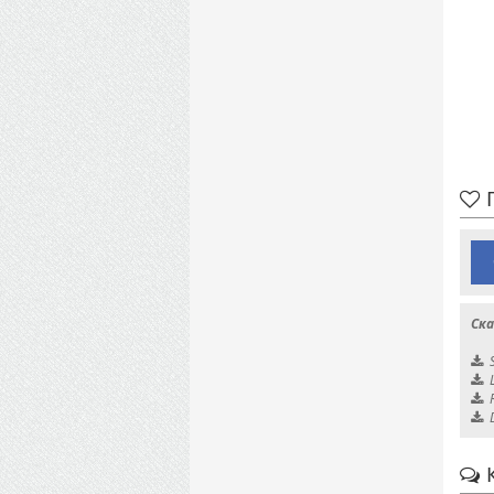
П
Ска
К