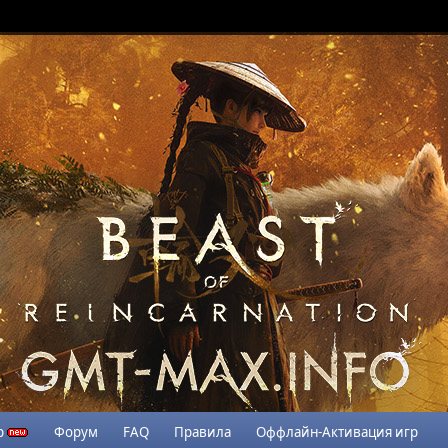
р
Форум
FAQ
Правила
Оффлайн-Активация игр