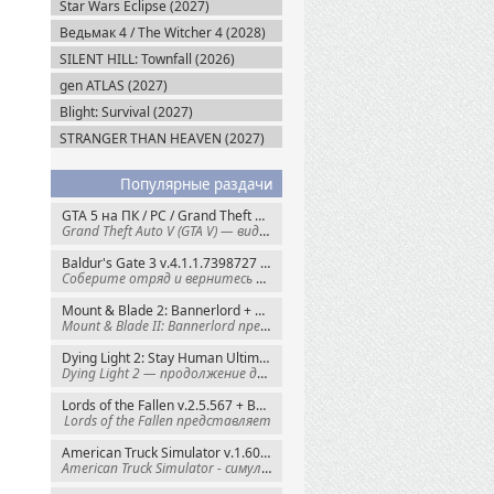
Star Wars Eclipse (2027)
Ведьмак 4 / The Witcher 4 (2028)
SILENT HILL: Townfall (2026)
gen ATLAS (2027)
Blight: Survival (2027)
STRANGER THAN HEAVEN (2027)
Популярные раздачи
GTA 5 на ПК / PC / Grand Theft Auto V: Premium Edition (2015) Steam-Rip
Grand Theft Auto V (GTA V) — видеоигра из
Baldur's Gate 3 v.4.1.1.7398727 + Все DLC (2023) GOG-Rip
Соберите отряд и вернитесь в Забытые
Mount & Blade 2: Bannerlord + War Sails v.1.4.7.117484 (2025) GOG
Mount & Blade II: Bannerlord представляет
Dying Light 2: Stay Human Ultimate Edition v.1.29.1 + Все DLC (2022) Пиратка
Dying Light 2 — продолжение динамичного
Lords of the Fallen v.2.5.567 + Все DLC (2023) Пиратка
Lords of the Fallen представляет
American Truck Simulator v.1.60.1.8s + Все DLC (2016) Пиратка
American Truck Simulator - симулятор