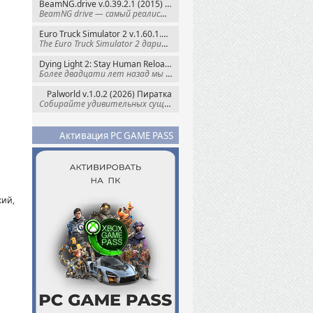
BeamNG.drive v.0.39.2.1 (2015) RePack
BeamNG drive — самый реалистичный
Euro Truck Simulator 2 v.1.60.1.7s + Все DLC (2012) Пиратка
The Euro Truck Simulator 2 дарит вам опыт
Dying Light 2: Stay Human Reloaded Edition v.1.28.3 + Все DLC (2022) RePack
Более двадцати лет назад мы пытались
Palworld v.1.0.2 (2026) Пиратка
Собирайте удивительных существ — Палов —
Активация PC GAME PASS
кий,