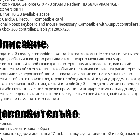
hics: NVIDIA GeForce GTX 470 or AMD Radeon HD 6870 (VRAM 1GB)
tX: Version 11
Drive: 10 GB available space
 Card: A DirectX 11 compatible card
ional Notes: Keyboard and mouse necessary. Compatible with XInput controllers
e Xbox 360 controller. Display: 1280x720.
здателей Deadly Premonition. D4: Dark Dreams Don't Die состоит из четырех
одов, события в которых развиваются в нуарно-мультяшном мире.
южету главный герой (Дэвид Янг) потерял память после того, как некий
мышленник убил его жену. Это событие настолько сильно потрясло героя, ч
 появились сверхспособности — оказалось, он может перемещаться во
ени. Чтобы это произошло, герою необходимо найти улику (предмет), кот
т как-то связанный с ним, женой или убийцей — тогда он сможет перенест
й-либо связанный с ней отрезок времени. Благодаря этому навыку Дэвид
ен расследовать таинственное преступление своей жены, выйти на след
тупника и помешать его планам.
новка:
новить смонтировав образ
ировать содержимое папки "Crack" в папку с установленной игрой, замени
ть