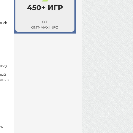
 such
то у
орый
ись в
ть.