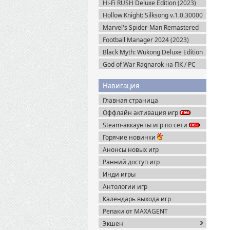
Hi-Fi RUSH Deluxe Edition (2023)
Пиратка
Hollow Knight: Silksong v.1.0.30000
(2025) Пиратка
Marvel's Spider-Man Remastered
v.4.630.0.0 + Все DLC (2022)
Football Manager 2024 (2023)
Пиратка
Steam-Rip
Black Myth: Wukong Deluxe Edition
(2024) Portable
God of War Ragnarok на ПК / PC
v.1.0.668.5700 + Все DLC (2024)
RePack
Навигация
Главная страница
Оффлайн активация игр
Steam-аккаунты игр по сети
Горячие новинки
Анонсы новых игр
Ранний доступ игр
Инди игры
Антологии игр
Календарь выхода игр
Репаки от MAXAGENT
Экшен