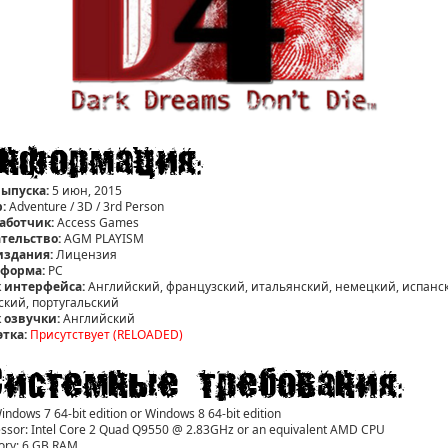
выпуска:
5 июн, 2015
:
Adventure / 3D / 3rd Person
аботчик:
Access Games
тельство:
AGM PLAYISM
издания:
Лицензия
форма:
РС
 интерфейса:
Английский, французский, итальянский, немецкий, испанс
ский, португальский
 озвучки:
Английский
этка:
Присутствует (RELOADED)
indows 7 64-bit edition or Windows 8 64-bit edition
ssor: Intel Core 2 Quad Q9550 @ 2.83GHz or an equivalent AMD CPU
ry: 6 GB RAM