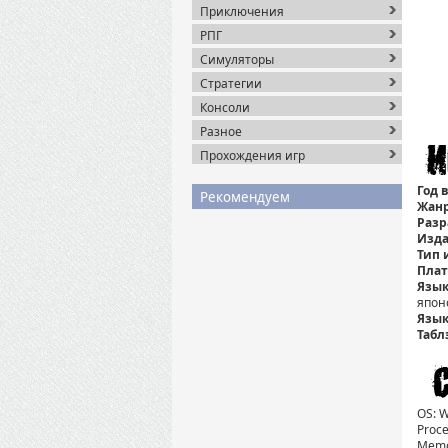
Приключения
РПГ
Симуляторы
Стратегии
Консоли
Разное
Прохождения игр
Год 
Рекомендуем
Жанр
Разр
Изда
Тип 
Плат
Язык
япон
Язык
Табл
OS: W
Proce
Memo