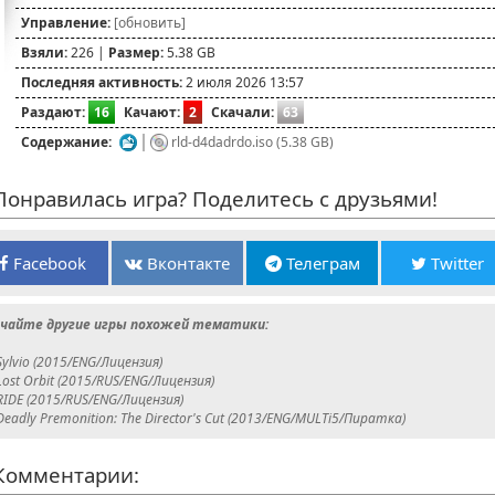
Управление:
[обновить]
Взяли:
226 |
Размер:
5.38 GB
Последняя активность:
2 июля 2026 13:57
Раздают:
16
Качают:
2
Скачали:
63
Содержание:
rld-d4dadrdo.iso (5.38 GB)
онравилась игра? Поделитесь с друзьями!
Facebook
Вконтакте
Телеграм
Twitter
чайте другие игры похожей тематики:
Sylvio (2015/ENG/Лицензия)
Lost Orbit (2015/RUS/ENG/Лицензия)
RIDE (2015/RUS/ENG/Лицензия)
Deadly Premonition: The Director's Cut (2013/ENG/MULTi5/Пиратка)
омментарии: