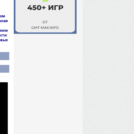
вом
чная
ским
ости
овые