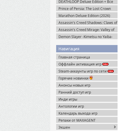
DEATHLOOP Deluxe Edition + Все
DLC (2021) Пиратка
Prince of Persia: The Lost Crown
(2024) Пиратка
Marathon Deluxe Edition (2026)
Steam-Rip
Assassin's Creed Shadows: Claws of
Awaji (2025) Portable
Assassin's Creed Mirage: Valley of
Memory v.1.1.1 + Все DLC (2025)
Demon Slayer -Kimetsu no Yaiba-
Portable
The Hinokami Chronicles 2 (2025)
Steam-Rip
Навигация
Главная страница
Оффлайн активация игр
Steam-аккаунты игр по сети
Горячие новинки
Анонсы новых игр
Ранний доступ игр
Инди игры
Антологии игр
Календарь выхода игр
Репаки от MAXAGENT
Экшен