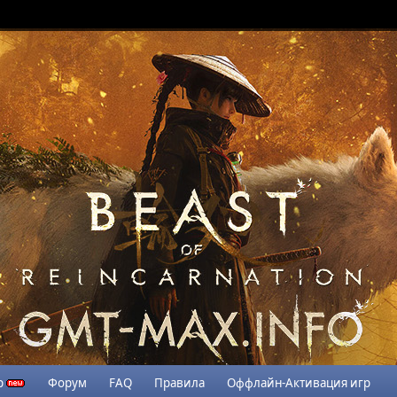
р
Форум
FAQ
Правила
Оффлайн-Активация игр