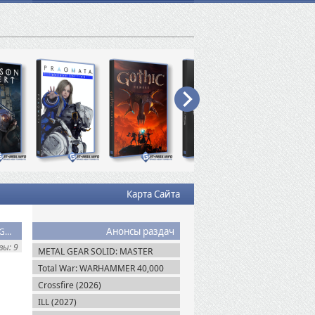
Карта Сайта
Анонсы раздач
Скачать торрент Titanfall 2 Digital Deluxe Edition (2016/RUS/ENG/RePack от MAXAGENT)
ы: 9
METAL GEAR SOLID: MASTER
COLLECTION Vol.2 (2026)
Total War: WARHAMMER 40,000
(2027)
Crossfire (2026)
ILL (2027)