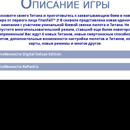
изовите своего Титана и приготовьтесь к захватывающим боям в но
ере от первого лица Titanfall™ 2! В сиквеле представлена новая одино
кампания с участием уникальной боевой связки пилота и Титана. Не
пустите многопользовательский режим, ставший еще более новатор
апряженным! Вас ждут 6 новых Титанов, новые смертоносные способн
отов, дополнительные возможности настройки пилотов и Титанов, н
карты, новые режимы и многое другое.
собенности Digital Deluxe Edition:
собенности RePack'а: