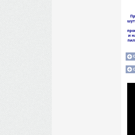
Пр
шут
про
и н
пил
О
О