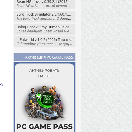
BeamNG.drive v.0.39.2.1 (2015) RePack
BeamNG drive — самый реалистичный
Euro Truck Simulator 2 v.1.60.1.7s + Все DLC (2012) Пиратка
The Euro Truck Simulator 2 дарит вам опыт
Dying Light 2: Stay Human Reloaded Edition v.1.28.3 + Все DLC (2022) RePack
Более двадцати лет назад мы пытались
Palworld v.1.0.2 (2026) Пиратка
Собирайте удивительных существ — Палов —
Активация PC GAME PASS
s)