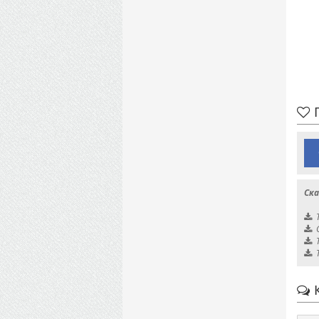
П
Ска
К