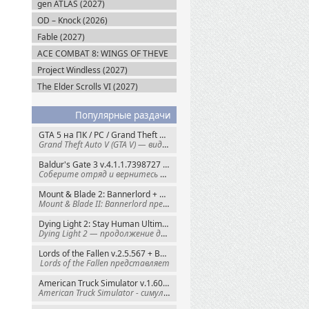
gen ATLAS (2027)
OD – Knock (2026)
Fable (2027)
ACE COMBAT 8: WINGS OF THEVE
(2026)
Project Windless (2027)
The Elder Scrolls VI (2027)
Популярные раздачи
GTA 5 на ПК / PC / Grand Theft Auto V: Premium Edition (2015) Steam-Rip
Grand Theft Auto V (GTA V) — видеоигра из
Baldur's Gate 3 v.4.1.1.7398727 + Все DLC (2023) GOG-Rip
Соберите отряд и вернитесь в Забытые
Mount & Blade 2: Bannerlord + War Sails v.1.4.7.117484 (2025) GOG
Mount & Blade II: Bannerlord представляет
Dying Light 2: Stay Human Ultimate Edition v.1.29.1 + Все DLC (2022) Пиратка
Dying Light 2 — продолжение динамичного
Lords of the Fallen v.2.5.567 + Все DLC (2023) Пиратка
Lords of the Fallen представляет
American Truck Simulator v.1.60.1.8s + Все DLC (2016) Пиратка
American Truck Simulator - симулятор