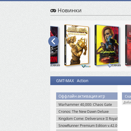
Новинки
GMT-MAX
Action
Оффлайн активация игр
Доб
Warhammer 40,000: Chaos Gate
Daemonhunters (2022) Steam-Rip
Cronos: The New Dawn Deluxe
Edition v.1.4.0.0 (2025) Пиратка
Kingdom Come: Deliverance II Royal
Edition v.1.5.6 + Все DLC (2025)
SnowRunner Premium Edition v.42.0
Пиратка
+ Все DLC (2020) Пиратка