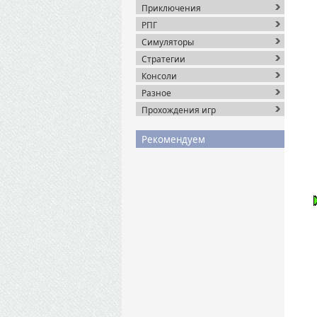
Приключения
РПГ
Симуляторы
Стратегии
Консоли
Разное
Прохождения игр
Рекомендуем