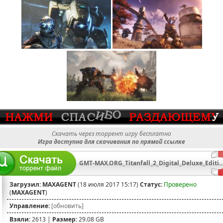
Скачать через торрент игру бесплатно
Игра доступна для скачивания по прямой ссылке
GMT-MAX.ORG_Titanfall_2_Digital_Deluxe_Edition_RePack_MA
Загрузил:
MAXAGENT
(18 июля 2017 15:17)
Статус:
Проверено
(
MAXAGENT
)
Управление:
[обновить]
Взяли:
2613 |
Размер:
29.08 GB