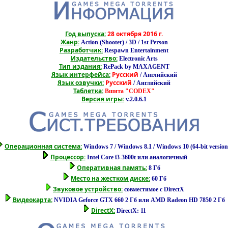
Год выпуска:
28 октября 2016 г.
Жанр:
Action (Shooter) / 3D / 1st Person
Разработчик:
Respawn Entertainment
Издательство:
Electronic Arts
Тип издания:
RePack by MAXAGENT
Язык интерфейса:
Русский
/ Английский
Язык озвучки:
Русский
/ Английский
Таблетка:
Вшита "CODEX"
Версия игры:
v.2.0.6.1
Операционная система:
Windows 7 / Windows 8.1 / Windows 10 (64-bit version
Процессор:
Intel Core i3-3600t или аналогичный
Оперативная память:
8 Гб
Место на жестком диске:
60 Гб
Звуковое устройство:
совместимое с DirectX
Видеокарта:
NVIDIA Geforce GTX 660 2 Гб или AMD Radeon HD 7850 2 Гб
DirectX:
DirectX: 11