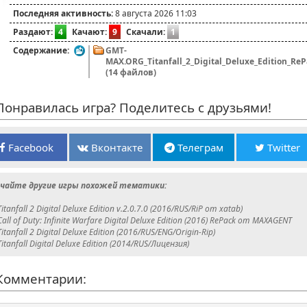
Последняя активность:
8 августа 2026 11:03
Раздают:
4
Качают:
9
Скачали:
1
Содержание:
GMT-
MAX.ORG_Titanfall_2_Digital_Deluxe_Edition_R
(14 файлов)
онравилась игра? Поделитесь с друзьями!
Facebook
Вконтакте
Телеграм
Twitter
чайте другие игры похожей тематики:
Titanfall 2 Digital Deluxe Edition v.2.0.7.0 (2016/RUS/RiP от xatab)
Call of Duty: Infinite Warfare Digital Deluxe Edition (2016) RePack от MAXAGENT
Titanfall 2 Digital Deluxe Edition (2016/RUS/ENG/Origin-Rip)
Titanfall Digital Deluxe Edition (2014/RUS/Лицензия)
омментарии: