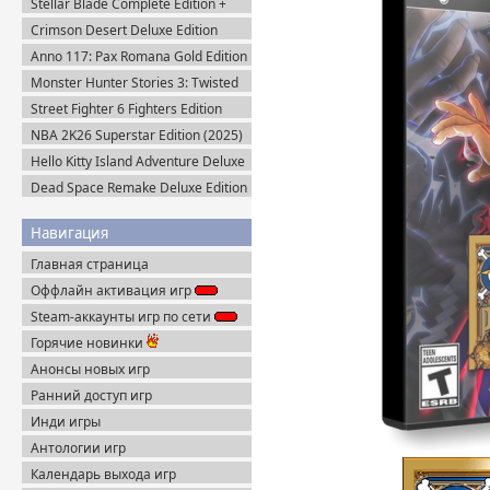
Stellar Blade Complete Edition +
Все DLC (2025) Пиратка
Crimson Desert Deluxe Edition
v.1.14.0 (2026) Portable
Anno 117: Pax Romana Gold Edition
(2025) Uplay-Rip
Monster Hunter Stories 3: Twisted
Reflection (2026) Steam-Rip
Street Fighter 6 Fighters Edition
(2023) Steam-Rip
NBA 2K26 Superstar Edition (2025)
Steam-Rip
Hello Kitty Island Adventure Deluxe
Edition (2025) Steam-Rip
Dead Space Remake Deluxe Edition
(2023) Пиратка
Навигация
Главная страница
Оффлайн активация игр
Steam-аккаунты игр по сети
Горячие новинки
Анонсы новых игр
Ранний доступ игр
Инди игры
Антологии игр
Календарь выхода игр