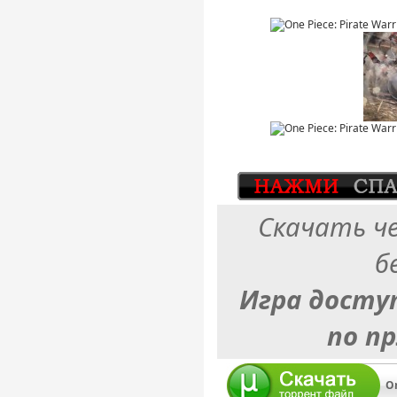
Скачать ч
б
Игра досту
по п
On