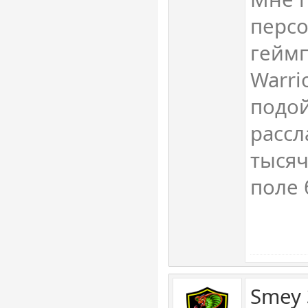
персо
геймп
Warri
подой
рассл
тысяч
поле 
Smey 