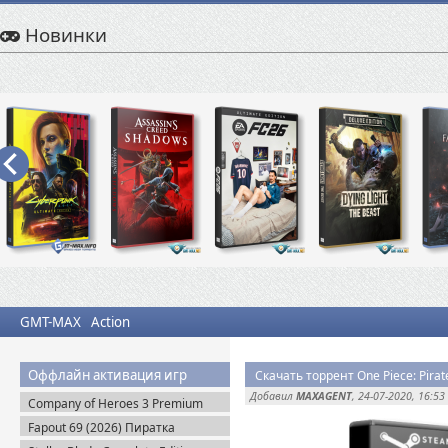
Новинки
GMT-MAX
Action
Оффлайн активация игр
Скачать торрент One Piece: Pirate
Добавил
MAXAGENT
, 24-07-2020, 16:53
Company of Heroes 3 Premium
Edition (2023) RePack
Fapout 69 (2026) Пиратка