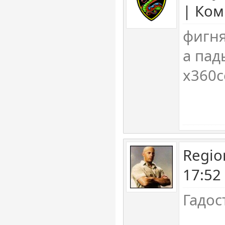
| Ком
фигня
а па
x360c
Regio
17:52
Гадос