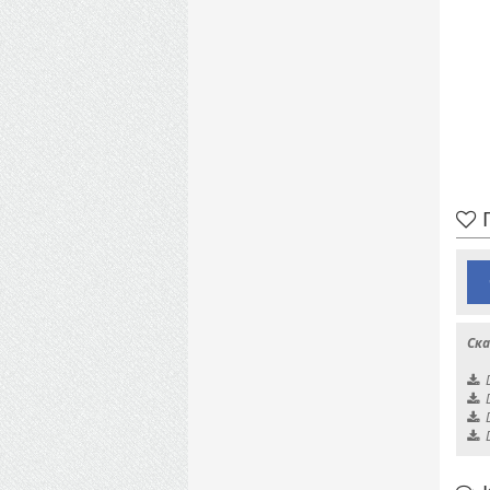
П
Ска