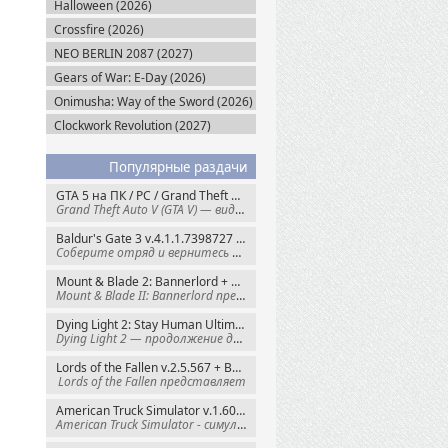
Halloween (2026)
Crossfire (2026)
NEO BERLIN 2087 (2027)
Gears of War: E-Day (2026)
Onimusha: Way of the Sword (2026)
Clockwork Revolution (2027)
Популярные раздачи
GTA 5 на ПК / PC / Grand Theft Auto V: Premium Edition (2015) Steam-Rip
Grand Theft Auto V (GTA V) — видеоигра из
Baldur's Gate 3 v.4.1.1.7398727 + Все DLC (2023) GOG-Rip
Соберите отряд и вернитесь в Забытые
Mount & Blade 2: Bannerlord + War Sails v.1.4.7.117484 (2025) GOG
Mount & Blade II: Bannerlord представляет
Dying Light 2: Stay Human Ultimate Edition v.1.29.1 + Все DLC (2022) Пиратка
Dying Light 2 — продолжение динамичного
Lords of the Fallen v.2.5.567 + Все DLC (2023) Пиратка
Lords of the Fallen представляет
American Truck Simulator v.1.60.1.8s + Все DLC (2016) Пиратка
American Truck Simulator - симулятор