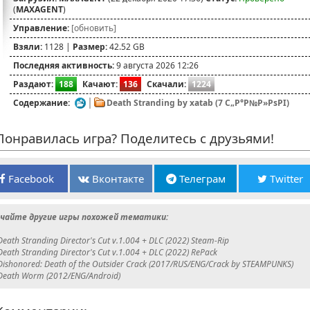
(
MAXAGENT
)
Управление:
[обновить]
Взяли:
1128 |
Размер:
42.52 GB
Последняя активность:
9 августа 2026 12:26
Раздают:
188
Качают:
136
Скачали:
1224
Содержание:
Death Stranding by xatab (7 С„Р°Р№Р»РѕРІ)
онравилась игра? Поделитесь с друзьями!
Facebook
Вконтакте
Телеграм
Twitter
чайте другие игры похожей тематики:
Death Stranding Director's Cut v.1.004 + DLC (2022) Steam-Rip
Death Stranding Director's Cut v.1.004 + DLC (2022) RePack
Dishonored: Death of the Outsider Crack (2017/RUS/ENG/Crack by STEAMPUNKS)
Death Worm (2012/ENG/Android)