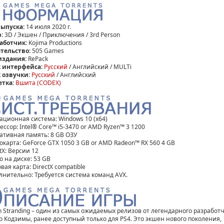
выпуска:
14 июля 2020 г.
:
3D / Экшен / Приключения / 3rd Person
аботчик:
Kojima Productions
тельство:
505 Games
издания:
RePack
 интерфейса:
Русский
/ Английский / MULTi
 озвучки:
Русский
/ Английский
етка:
Вшита (CODEX)
ационная система: Windows 10 (x64)
ссор: Intel® Core™ i5-3470 or AMD Ryzen™ 3 1200
ативная память: 8 GB ОЗУ
окарта: GeForce GTX 1050 3 GB or AMD Radeon™ RX 560 4 GB
tX: Версии 12
о на диске: 53 GB
вая карта: DirectX compatible
лнительно: Требуется система команд AVX.
h Stranding – один из самых ожидаемых релизов от легендарного разработ
о Кодзимы, ранее доступный только для PS4. Это экшен нового поколения,