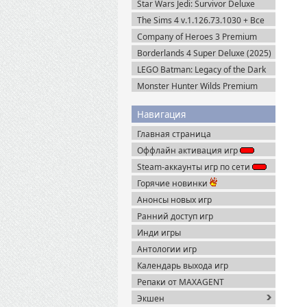
Star Wars Jedi: Survivor Deluxe
Edition (2023) Steam-Rip
The Sims 4 v.1.126.73.1030 + Все
DLC (2014-2025) Portable
Company of Heroes 3 Premium
Edition (2023) RePack
Borderlands 4 Super Deluxe (2025)
Steam-Rip
LEGO Batman: Legacy of the Dark
Knight / ЛЕГО Бэтмен: Наследие
Monster Hunter Wilds Premium
Тёмного Рыцаря (2026) Portable
Edition (2025) Steam-Rip
Навигация
Главная страница
Оффлайн активация игр
Steam-аккаунты игр по сети
Горячие новинки
Анонсы новых игр
Ранний доступ игр
Инди игры
Антологии игр
Календарь выхода игр
Репаки от MAXAGENT
Экшен