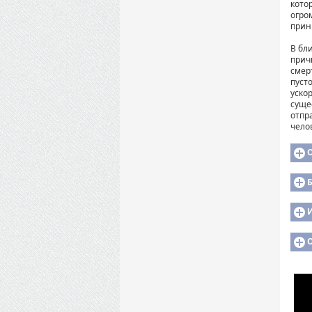
кото
огро
прин
В бл
прич
смер
пуст
уско
суще
отпр
чело
Б
И
О