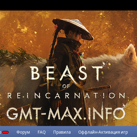
р
Форум
FAQ
Правила
Оффлайн-Активация игр