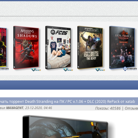
чать торрент Death Stranding на ПК / PC v.1.06 + DLC (2020) RePack от xatab
авил
MAXAGENT
, 23-12-2020, 04:46
Показы: 40586 |
Отзывы