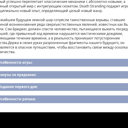
рый успешно переплетает классические механики с абсолютно новыми, а
мный открытый мир с интригующим сюжетом. Death Stranding подарит игр
ципиально новый опыт, определяющий целый новый жанр.
ижайшем будущем земной шар сотрясли таинственные взрывы, ставшие
иной возникновения ряда сверхъестественных явлений, известных как В
ти. Сэм Бриджес должен спасти человечество, пытающееся выжить посре
ошей, где привычный ход времени нарушается мистическими дождями,
ряющими течение времени, а в реальность проникают потусторонние
ства.Держа в своих руках разрозненные фрагменты нашего будущего, он
авляется в опасное путешествие, чтобы восстановить связи между осколк
вечества.
Особенности игры:
онусы за предзаказ:
здание первого дня:
собенности репака: