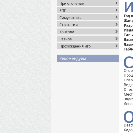
Приключения
РПГ
Год 
Симуляторы
Жанр
Стратегии
Разр
Изда
Консоли
Тип 
Разное
Язык
Язык
Прохождения игр
Табл
Рекомендуем
Опер
Проце
Опер
Виде
Direc
Мест
Звуко
Допо
Deat
Хиде