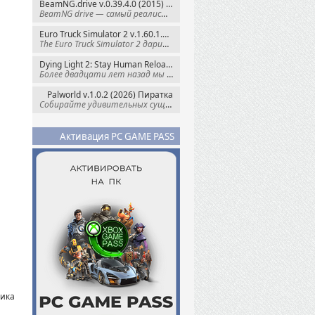
BeamNG.drive v.0.39.4.0 (2015) RePack
BeamNG drive — самый реалистичный
Euro Truck Simulator 2 v.1.60.1.7s + Все DLC (2012) Пиратка
The Euro Truck Simulator 2 дарит вам опыт
Dying Light 2: Stay Human Reloaded Edition v.1.28.3 + Все DLC (2022) RePack
Более двадцати лет назад мы пытались
Palworld v.1.0.2 (2026) Пиратка
Собирайте удивительных существ — Палов —
Активация PC GAME PASS
чика