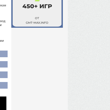
окам
ыход
ди
ами