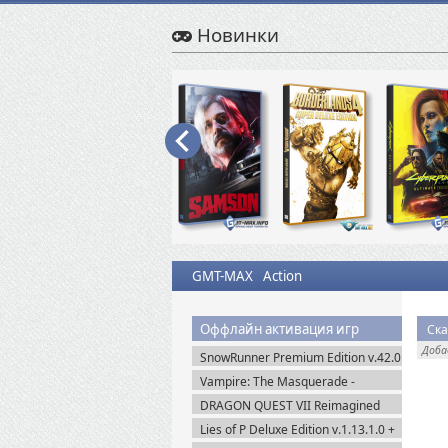
Новинки
GMT-MAX
Action
Оффлайн активация игр
Ска
Доб
SnowRunner Premium Edition v.42.0
+ Все DLC (2020) Пиратка
Vampire: The Masquerade -
Bloodlines 2 Premium Edition
DRAGON QUEST VII Reimagined
v.53085 (2025) Portable
v.1.1.1.0 + Все DLC (2026) Пиратка
Lies of P Deluxe Edition v.1.13.1.0 +
Все DLC (2023) Пиратка