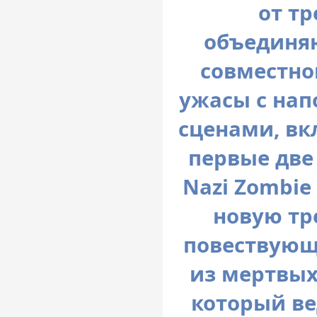
от тр
объединяю
совместно
ужасы с на
сценами, вк
первые две и
Nazi Zombie 
новую тр
повествующ
из мертвых
который ве