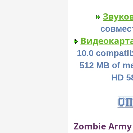
Звуков
совмест
Видеокарта
10.0 compatib
512 MB of m
HD 58
Zombie Army 