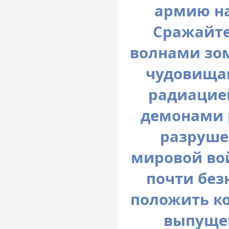
армию на
Сражайте
волнами зо
чудовища
радиацие
демонами 
разруше
мировой вой
почти без
положить ко
выпущен