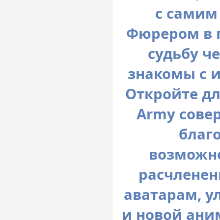
с самим
Фюрером в п
судьбу ч
знакомы с 
Откройте дл
Army сове
благ
возможно
расчленен
аватарам, у
и новой ани