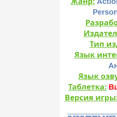
Жанр:
Actio
Person
Разрабо
Издател
Тип из
Язык инте
А
Язык озв
Таблетка:
Вш
Версия игры