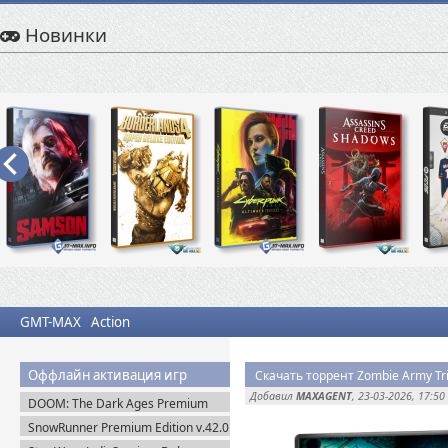
Новинки
GMT-MAX
Action
Оффлайн активация игр
Скачать торрент Zombie Army Tril
Добавил
MAXAGENT
, 23-03-2026, 17:50
DOOM: The Dark Ages Premium
Edition + Все DLC (2025) Пиратка
SnowRunner Premium Edition v.42.0
+ Все DLC (2020) Пиратка