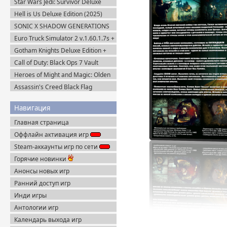
Star Wars Jedi: Survivor Deluxe
Edition (2023) Steam-Rip
Hell is Us Deluxe Edition (2025)
Пиратка
SONIC X SHADOW GENERATIONS
(2024) Steam-Rip
Euro Truck Simulator 2 v.1.60.1.7s +
Все DLC (2012) Пиратка
Gotham Knights Deluxe Edition +
Все DLC (2022) Пиратка
Call of Duty: Black Ops 7 Vault
Edition (2025) Steam-Rip
Heroes of Might and Magic: Olden
Era v.0.80.34 (2026) Пиратка
Assassin's Creed Black Flag
Resynced (2026) Uplay-Rip
Навигация
Главная страница
Оффлайн активация игр
Steam-аккаунты игр по сети
Горячие новинки
Анонсы новых игр
Ранний доступ игр
Инди игры
Антологии игр
Календарь выхода игр