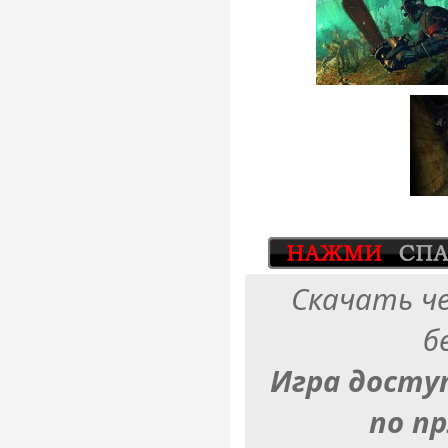
Скачать ч
б
Игра досту
по п