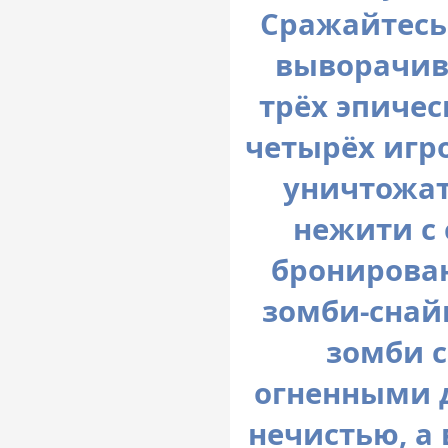
Сражайтесь 
выворачив
трёх эпиче
четырёх игр
уничтожат
нежити с
бронирова
зомби-снай
зомби с
огненными 
нечистью, а 