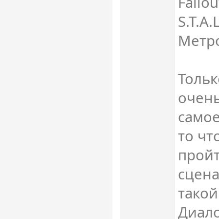
Fallou
S.T.A.
Метр
Тольк
очень
самое
то чт
пройт
сцена
такой
Диало