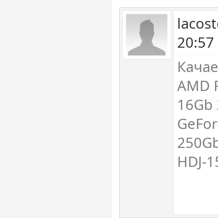
lacost
20:57
Качае
AMD R
16Gb 
GeFor
250Gb
HDJ-1