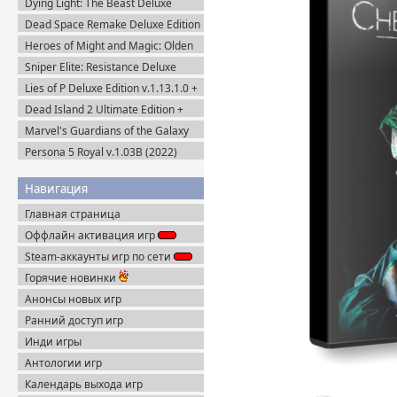
Dying Light: The Beast Deluxe
Edition v.1.6.4 + Все DLC (2025)
Dead Space Remake Deluxe Edition
Пиратка
(2023) Пиратка
Heroes of Might and Magic: Olden
Era v.0.80.34 (2026) Пиратка
Sniper Elite: Resistance Deluxe
Edition (2025) Steam-Rip
Lies of P Deluxe Edition v.1.13.1.0 +
Все DLC (2023) Пиратка
Dead Island 2 Ultimate Edition +
Все DLC (2023) Пиратка
Marvel's Guardians of the Galaxy
Deluxe Edition (2021) Steam-Rip
Persona 5 Royal v.1.03B (2022)
Пиратка
Навигация
Главная страница
Оффлайн активация игр
Steam-аккаунты игр по сети
Горячие новинки
Анонсы новых игр
Ранний доступ игр
Инди игры
Антологии игр
Календарь выхода игр