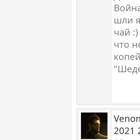
Война
шли я
чай :
что н
копей
"Шедев
Venom
2021 