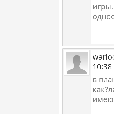
игры.
одно
warlo
10:38
в пла
как?л
имею