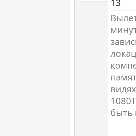
13
Вылет
минут
завис
локац
компе
памят
видях
1080T
быть