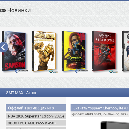
Новинки
GMT-MAX
Action
Оффлайн активация игр
Скачать торрент Chernobylite v.1
Добавил
MAXAGENT
, 27-10-2022, 18:49
NBA 2K26 Superstar Edition (2025)
Steam-Rip
XBOX / PC GAME PASS и 450+
Новинок игр для ПК / PC