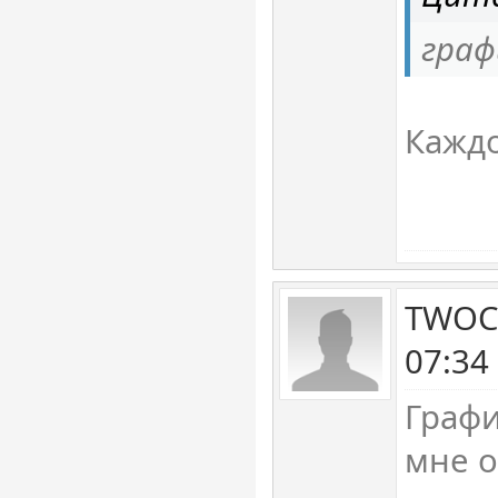
граф
Каждо
TWOCB
07:34
Графи
мне о