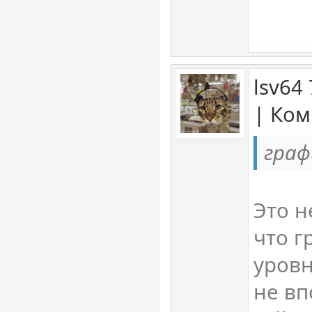
lsv64
| Ком
граф
Это н
что г
уровн
не в