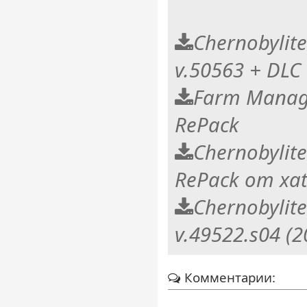
Chernobylite
v.50563 + DLC
Farm Manage
RePack
Chernobylite
RePack от xa
Chernobylite
v.49522.s04 (
Комментарии: