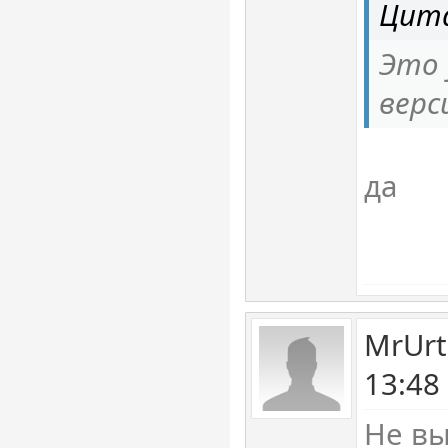
Цита
Это 
верс
да
MrUrt
13:48
Не вы