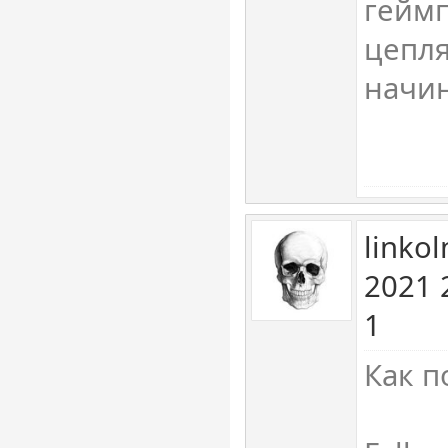
геймп
цепля
начин
linko
2021 
1
Как п