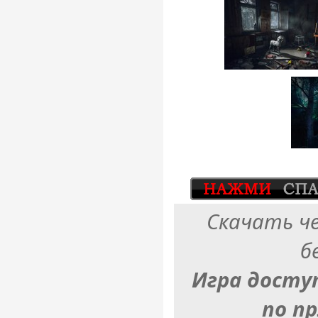
Скачать ч
б
Игра досту
по п