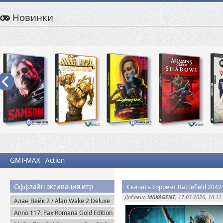
Новинки
GMT-MAX
Action
Оффлайн активация игр
Скачать торрент Battlefield 2042 U
Добавил
MAXAGENT
, 17-03-2026, 16:11
Алан Вейк 2 / Alan Wake 2 Deluxe
Edition v.1.2.8 + DLC (2023)
Anno 117: Pax Romana Gold Edition
Пиратка
(2025) Uplay-Rip