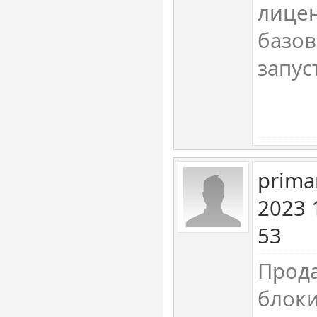
лице
базов
запус
prima
2023 
53
Прода
блоки