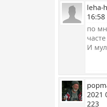
leha-
16:58
по мн
часте
И мул
popma
2021 
223