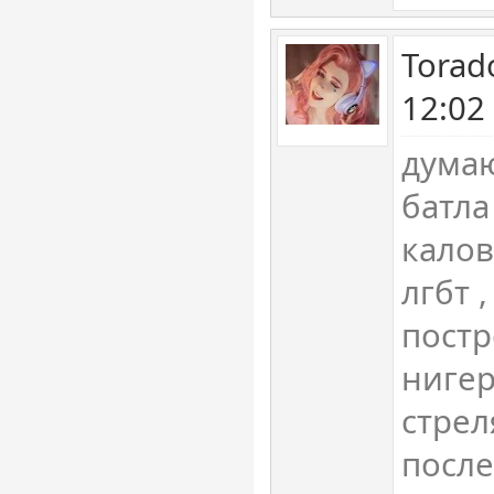
Torad
12:02
думаю
батла
калов
лгбт 
постр
нигер
стрел
после