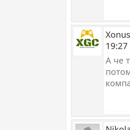
Xonus
19:27
А че 
потом
комп
Nikol