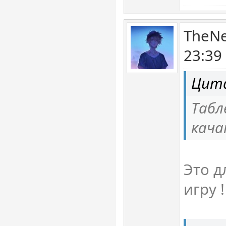
TheNe
23:39
Цита
Табл
кача
Это д
игру !