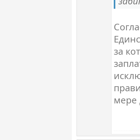
заби
Согла
Единс
за ко
запла
исклю
прави
мере 