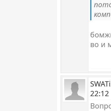
пот
ком
бомжи
во и 
SWATi
22:12
Вопро