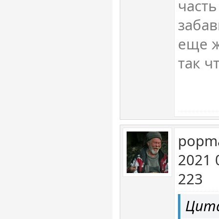
часть
забав
еще ж
так чт
popma
2021 
223
Цита