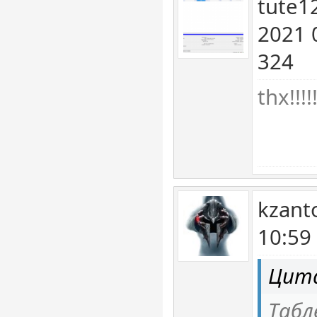
tute1
2021 
324
thx!!!!!!
kzant
10:59
Цита
Табл