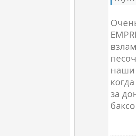
Очен
EMPRE
взлам
песоч
наши
когда
за до
баксо