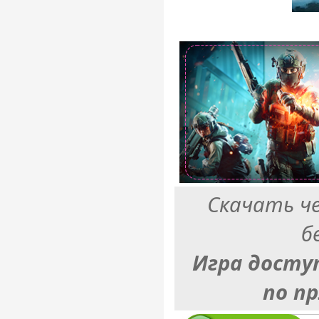
Скачать ч
б
Игра досту
по п