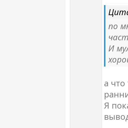
Цита
по м
част
И му
хоро
а что
ранни
Я пок
вывод