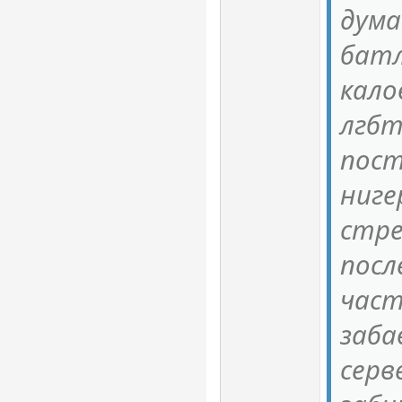
дума
батл
кало
лгбт
пост
ниге
стре
посл
част
заба
серв