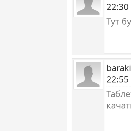
22:30
Тут б
barak
22:55
Табле
качат