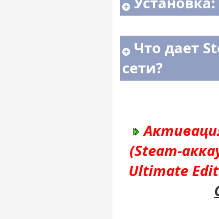
Установка:
Что дает S
сети?
Активация
(Steam-аккау
Ultimate Edi