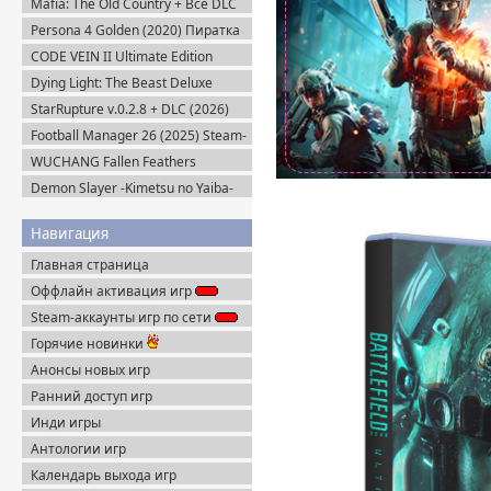
Mafia: The Old Country + Все DLC
(2025) Пиратка
Persona 4 Golden (2020) Пиратка
CODE VEIN II Ultimate Edition
(2026) Steam-Rip
Dying Light: The Beast Deluxe
Edition v.1.6.4 + Все DLC (2025)
StarRupture v.0.2.8 + DLC (2026)
Пиратка
Пиратка
Football Manager 26 (2025) Steam-
Rip
WUCHANG Fallen Feathers
v.179951 + Все DLC (2025)
Demon Slayer -Kimetsu no Yaiba-
Пиратка
The Hinokami Chronicles (2021)
Навигация
Главная страница
Оффлайн активация игр
Steam-аккаунты игр по сети
Горячие новинки
Анонсы новых игр
Ранний доступ игр
Инди игры
Антологии игр
Календарь выхода игр