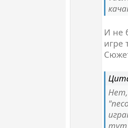
кача
И не 
игре 
Сюже
Цита
Нет,
"пес
игра
тут 