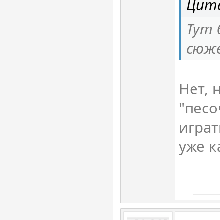
Цита
Тут 
сюж
Нет, 
"песо
играт
уже к