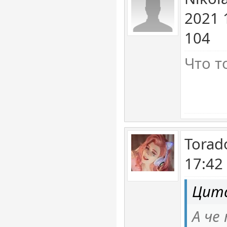
2021 
104
Что т
Torad
17:42
Цита
А че