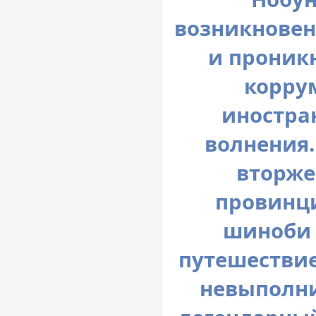
возникновен
и проник
корру
иностра
волнения.
вторже
провинц
шиноби 
путешествие
невыполни