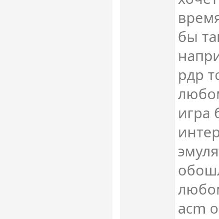
время
бы та
напри
рдр т
любом
игра 
интер
эмуля
обошл
любом
acm 