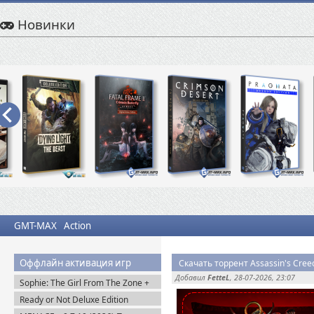
Новинки
GMT-MAX
Action
Оффлайн активация игр
Скачать торрент Assassin's Cree
Добавил
FetteL
, 28-07-2026, 23:07
Sophie: The Girl From The Zone +
DLC (2026) Пиратка
Ready or Not Deluxe Edition
v.117216 + Все DLC (2023)