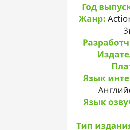
Год выпуск
Жанр:
Actio
3
Разработч
Издате
Пла
Язык инте
Англий
Язык озву
Тип издани