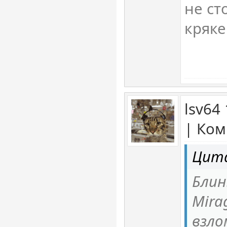
не с
кряке
lsv64
| Ком
Цит
Блин
Mira
взло