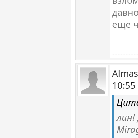
взлом
давно
еще ч
Almas
10:55
Цит
лин!
Mira