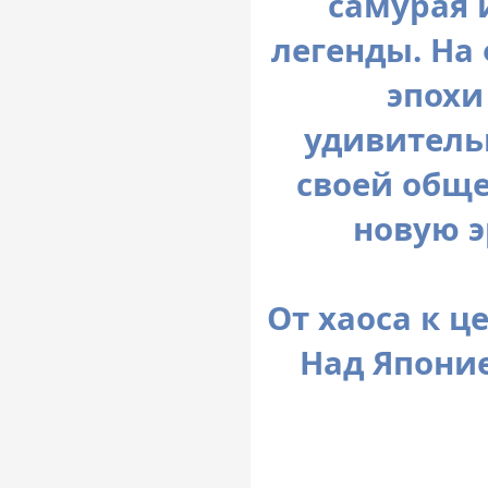
самурая 
легенды. На
эпохи
удивитель
своей обще
новую э
От хаоса к це
Над Японие