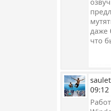
озвуч
предл
мутят
даже 
что б
saule
09:12
Работ