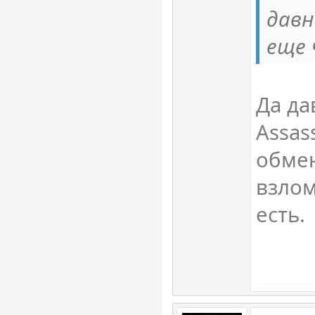
давн
еще 
Да да
Assas
обме
взлом
есть.