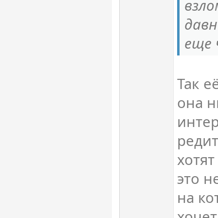
взло
давн
еще 
Так е
она н
интер
редит
хотят
это н
на ко
хочет