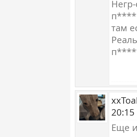
Негр-
п****
там е
Реаль
п****
xxToa
20:15
Еще и