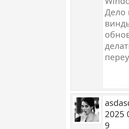
Windo
Дело 
винды
обнов
делат
переу
asdas
2025 
9