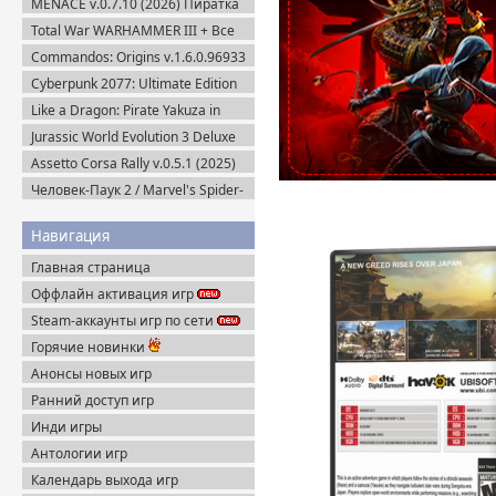
MENACE v.0.7.10 (2026) Пиратка
Пиратка
Total War WARHAMMER III + Все
DLC (2022-2025) Steam-Rip
Commandos: Origins v.1.6.0.96933
+ Все DLC (2025) Пиратка
Cyberpunk 2077: Ultimate Edition
v.2.31a + Все DLC (2025) Portable
Like a Dragon: Pirate Yakuza in
Hawaii (2025) Steam-Rip
Jurassic World Evolution 3 Deluxe
Edition (2025) Steam-Rip
Assetto Corsa Rally v.0.5.1 (2025)
Пиратка
Человек-Паук 2 / Marvel's Spider-
Man 2 на ПК / PC v.2.727.0.0 (2025)
Пиратка
Навигация
Главная страница
Оффлайн активация игр
Steam-аккаунты игр по сети
Горячие новинки
Анонсы новых игр
Ранний доступ игр
Инди игры
Антологии игр
Календарь выхода игр