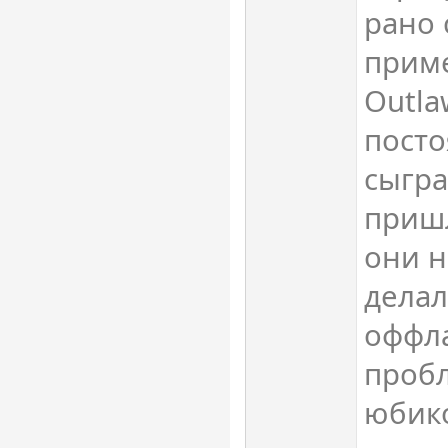
рано 
приме
Outla
посто
сыгра
пришл
они н
делал
оффл
пробл
юбик