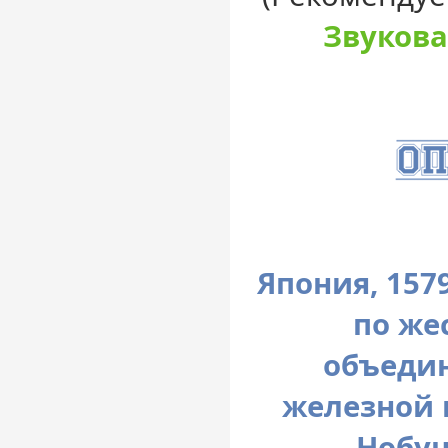
Звукова
Япония, 157
по же
объедин
железной 
Нобун