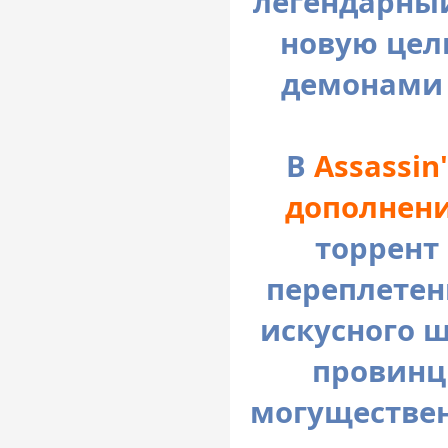
легендарный
новую цел
демонами 
В
Assassin
дополнени
торрент
переплетен
искусного 
провинци
могуществен