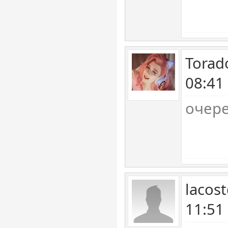
Torad
08:41
очер
lacos
11:51