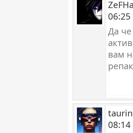
ZeFHa
06:25
Да че
актив
вам н
репа
tauri
08:14