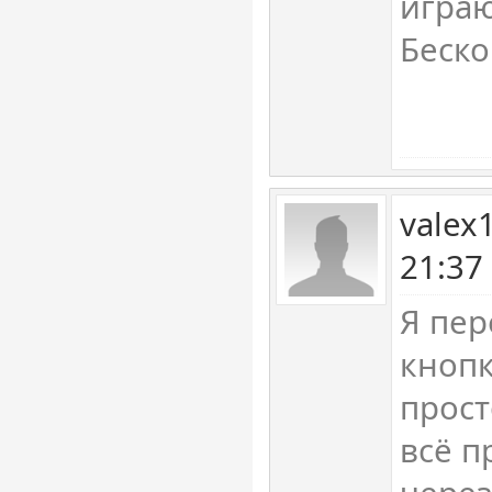
играю
Беско
valex
21:37
Я пер
кнопк
прост
всё п