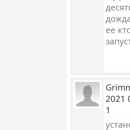
десят
дожда
ее кт
запус
Grimm
2021 
1
устан