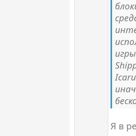
блок
сред
инт
испо
игры
Ship
Icaru
инач
беск
Я в р