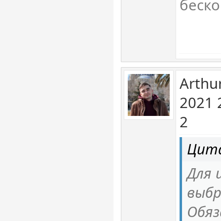
беско
Arthu
2021 
2
Цит
Для 
выбр
Обя