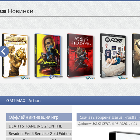
Новинки
GMT-MAX
Action
Оффлайн активация игр
Скачать торрент Icarus: Frostfall
Добавил
MAXAGENT
, 8-03-2026, 14:04
DEATH STRANDING 2: ON THE
BEACH на PC / ПК v.1.10.89.0
Resident Evil 4 Remake Gold Edition
(2026) Пиратка
+ Separate Ways (2023) Пиратка