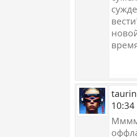
сужде
вести"
новой
время
tauri
10:34
Ммммм
оффл