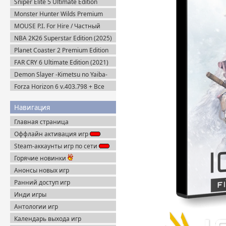
Sniper Elite 5 Ultimate Edition
(2022) Steam-Rip
Monster Hunter Wilds Premium
Edition (2025) Steam-Rip
MOUSE P.I. For Hire / Частный
детектив МАУС v.1.2.2 (2026)
NBA 2K26 Superstar Edition (2025)
Пиратка
Steam-Rip
Planet Coaster 2 Premium Edition
(2024) Steam-Rip
FAR CRY 6 Ultimate Edition (2021)
Uplay-Rip
Demon Slayer -Kimetsu no Yaiba-
The Hinokami Chronicles (2021)
Forza Horizon 6 v.403.798 + Все
DLC (2026) Пиратка
Навигация
Главная страница
Оффлайн активация игр
Steam-аккаунты игр по сети
Горячие новинки
Анонсы новых игр
Ранний доступ игр
Инди игры
Антологии игр
Календарь выхода игр