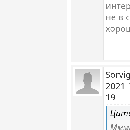
интер
не в 
хорош
Sorvi
2021 
19
Цита
Мммм