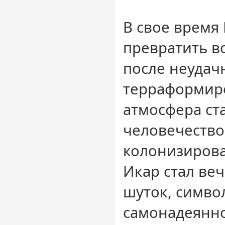
В свое время
превратить в
после неудач
терраформир
атмосфера ст
человечество
колонизирова
Икар стал ве
шуток, симво
самонадеянно