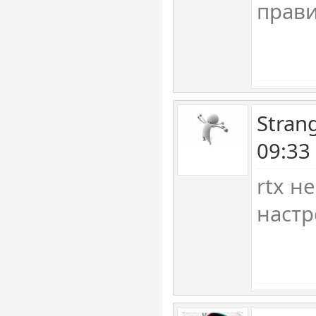
прави
Stran
09:33
rtx н
настр