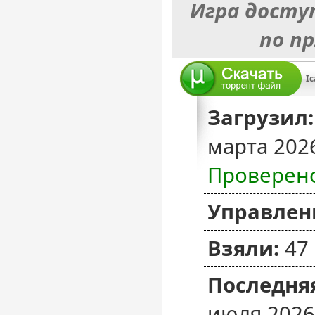
Игра досту
по п
Ic
Загрузил:
марта 202
Проверен
Управлен
Взяли:
47
Последняя
июля 2026