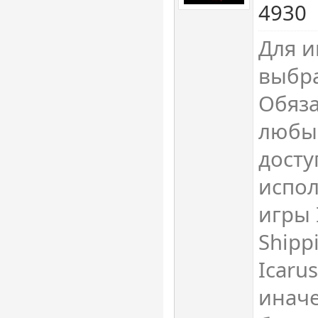
4930
Для и
выбра
Обяза
любы
досту
испо
игры 
Shipp
Icaru
иначе