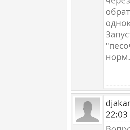
через
обрат
однок
Запус
"песо
норм
djaka
22:03
Вопро