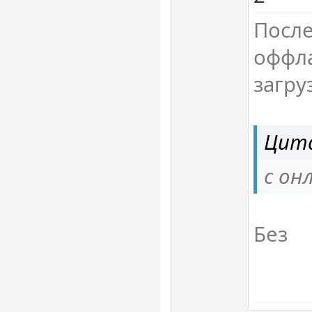
После
оффл
загру
Цита
с он
Без