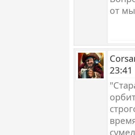
от мы
Corsa
23:41
"Стар
орби
строг
время
сумел