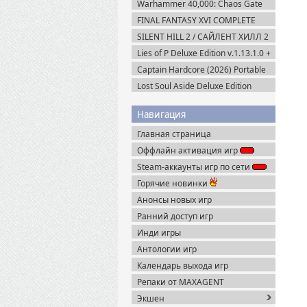
Warhammer 40,000: Chaos Gate
Daemonhunters (2022) Steam-Rip
FINAL FANTASY XVI COMPLETE
EDITION v.1.03 (2024) Пиратка
SILENT HILL 2 / САЙЛЕНТ ХИЛЛ 2
Remake на ПК / PC v.1.07 (2024)
Lies of P Deluxe Edition v.1.13.1.0 +
Пиратка
Все DLC (2023) Пиратка
Captain Hardcore (2026) Portable
Lost Soul Aside Deluxe Edition
v.1.104 + Все DLC (2025) Пиратка
Навигация
Главная страница
Оффлайн активация игр
Steam-аккаунты игр по сети
Горячие новинки
Анонсы новых игр
Ранний доступ игр
Инди игры
Антологии игр
Календарь выхода игр
Репаки от MAXAGENT
Экшен