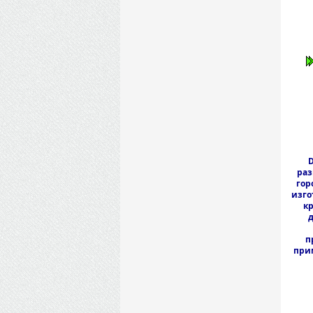
D
раз
гор
изго
к
д
п
прим