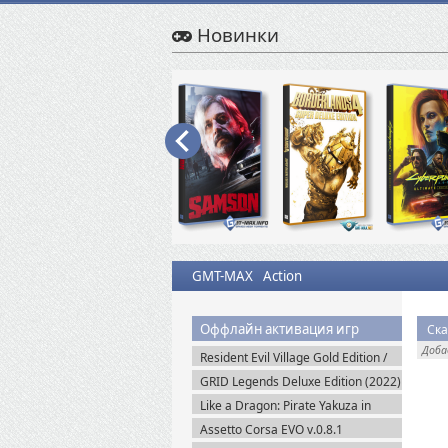
Новинки
GMT-MAX
Action
Оффлайн активация игр
Доб
Resident Evil Village Gold Edition /
Resident Evil 8 (2021) Portable
GRID Legends Deluxe Edition (2022)
EA-Rip
Like a Dragon: Pirate Yakuza in
Hawaii (2025) Steam-Rip
Assetto Corsa EVO v.0.8.1
(2025/Multiplayer) Пиратка