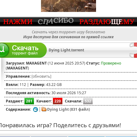
Скачать через торрент игру бесплатно
Игра доступна для скачивания по прямой ссылке
Dying Light.torrent
Загрузил:
MAXAGENT
(12 июня 2025 20:57)
Статус:
Проверено
(
MAXAGENT
)
Управление:
[обновить]
Взяли:
112 |
Размер:
43.22 GB
Последняя активность:
30 июля 2026 15:27
Раздают:
281
Качают:
220
Скачали:
532
Содержание:
Dying Light (831 файл)
онравилась игра? Поделитесь с друзьями!