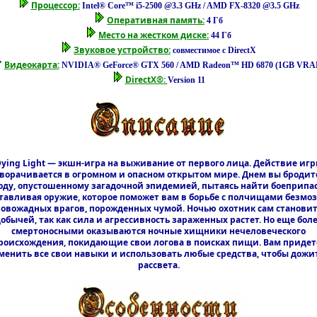
Процессор:
Intel® Core™ i5-2500 @3.3 GHz / AMD FX-8320 @3.5 GHz
Оперативная память:
4 Гб
Место на жестком диске:
44 Гб
Звуковое устройство:
совместимое с DirectX
Видеокарта:
NVIDIA® GeForce® GTX 560 / AMD Radeon™ HD 6870 (1GB VRA
DirectX®:
Version 11
ying Light — экшн-игра на выживание от первого лица. Действие иг
ворачивается в огромном и опасном открытом мире. Днем вы бродит
оду, опустошенному загадочной эпидемией, пытаясь найти боеприпа
тавливая оружие, которое поможет вам в борьбе с полчищами безмо
ровожадных врагов, порожденных чумой. Ночью охотник сам становит
обычей, так как сила и агрессивность зараженных растет. Но еще бол
смертоносными оказываются ночные хищники нечеловеческого
роисхождения, покидающие свои логова в поисках пищи. Вам придет
енить все свои навыки и использовать любые средства, чтобы дожи
рассвета.