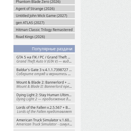
Phantom Blade Zero (2026)
Agent of Strange (2026)
Untitled John Wick Game (2027)
gen ATLAS (2027)
Hitman Classic Trilogy Remastered
(2027)
Road Kings (2026)
Популярные раздачи
GTA 5 на ПК / PC / Grand Theft Auto V: Premium Edition (2015) Steam-Rip
Grand Theft Auto V (GTA V) — видеоигра из
Baldur's Gate 3 v.4.1.1.7398727 + Все DLC (2023) GOG-Rip
Соберите отряд и вернитесь в Забытые
Mount & Blade 2: Bannerlord + War Sails v.1.4.7.117484 (2025) GOG
Mount & Blade II: Bannerlord представляет
Dying Light 2: Stay Human Ultimate Edition v.1.29.1 + Все DLC (2022) Пиратка
Dying Light 2 — продолжение динамичного
Lords of the Fallen v.2.5.567 + Все DLC (2023) Пиратка
Lords of the Fallen представляет
American Truck Simulator v.1.60.1.8s + Все DLC (2016) Пиратка
American Truck Simulator - симулятор