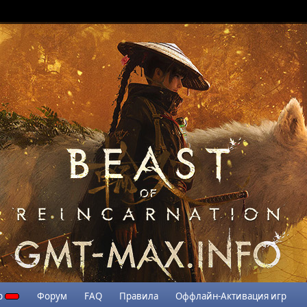
р
Форум
FAQ
Правила
Оффлайн-Активация игр