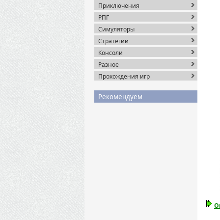
Приключения
РПГ
Симуляторы
Стратегии
Консоли
Разное
Прохождения игр
Рекомендуем
О