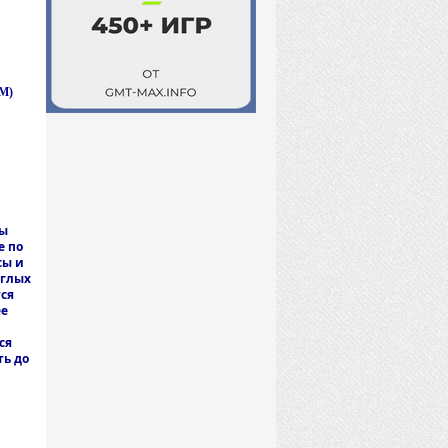
M)
ры
е по
сы и
зглых
ся
ее
ся
ть до