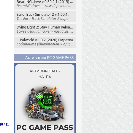
BeamNG.drive v.0.39.2.1 (2015) RePack
BeamNG drive — самый реалистичный
Euro Truck Simulator 2 v.1.60.1.7s + Все DLC (2012) Пиратка
The Euro Truck Simulator 2 дарит вам опыт
Dying Light 2: Stay Human Reloaded Edition v.1.28.3 + Все DLC (2022) RePack
Более двадцати лет назад мы пытались
Palworld v.1.0.2 (2026) Пиратка
Собирайте удивительных существ — Палов —
Активация PC GAME PASS
0 / 11