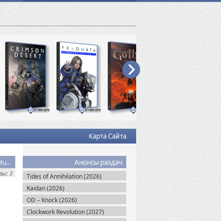
Карта Сайта
Анонсы раздач
Скачать торрент Dying Light: The Following Platinum Edition v.1.51.0 + DLC (2015) Multiplayer Пиратка
ы: 3
Tides of Annihilation (2026)
Kaidan (2026)
OD – Knock (2026)
Clockwork Revolution (2027)