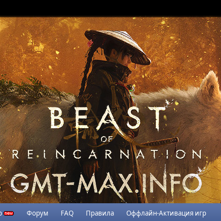
р
Форум
FAQ
Правила
Оффлайн-Активация игр