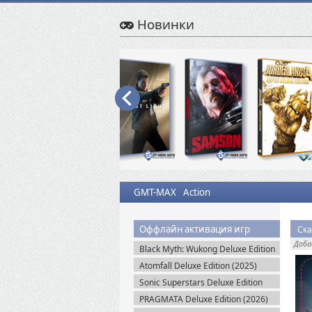
Новинки
GMT-MAX
Action
Оффлайн активация игр
Ска
Доб
Black Myth: Wukong Deluxe Edition
(2024) Portable
Atomfall Deluxe Edition (2025)
Steam-Rip
Sonic Superstars Deluxe Edition
(2023) Steam-Rip
PRAGMATA Deluxe Edition (2026)
Пиратка