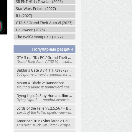
SILENT HILL: Townfall (2026)
Star Wars Eclipse (2027)
ILL (2027)
GTA 6 / Grand Theft Auto VI (2027)
Halloween (2026)
The Wolf Among Us 2 (2027)
Популярные раздачи
GTA 5 на ПК / PC / Grand Theft Auto V: Premium Edition (2015) Steam-Rip
Grand Theft Auto V (GTA V) — видеоигра из
Baldur's Gate 3 v.4.1.1.7398727 + Все DLC (2023) GOG-Rip
Соберите отряд и вернитесь в Забытые
Mount & Blade 2: Bannerlord + War Sails v.1.4.7.117484 (2025) GOG
Mount & Blade II: Bannerlord представляет
Dying Light 2: Stay Human Ultimate Edition v.1.29.1 + Все DLC (2022) Пиратка
Dying Light 2 — продолжение динамичного
Lords of the Fallen v.2.5.567 + Все DLC (2023) Пиратка
Lords of the Fallen представляет
American Truck Simulator v.1.60.1.8s + Все DLC (2016) Пиратка
American Truck Simulator - симулятор