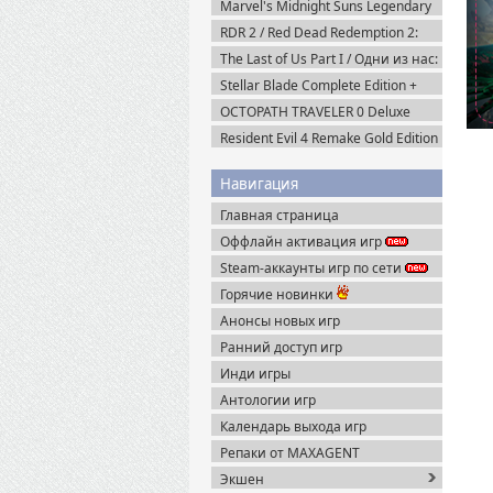
Marvel's Midnight Suns Legendary
Edition (2022) Steam-Rip
RDR 2 / Red Dead Redemption 2:
Ultimate Edition v.1491.50 (2019)
The Last of Us Part I / Одни из нас:
Пиратка
Часть I Deluxe Edition v.1.1.5.0
Stellar Blade Complete Edition +
(2023) Пиратка
Все DLC (2025) Пиратка
OCTOPATH TRAVELER 0 Deluxe
Edition v.1.0.8 (2025) Portable
Resident Evil 4 Remake Gold Edition
+ Separate Ways (2023) Пиратка
Навигация
Главная страница
Оффлайн активация игр
Steam-аккаунты игр по сети
Горячие новинки
Анонсы новых игр
Ранний доступ игр
Инди игры
Антологии игр
Календарь выхода игр
Репаки от MAXAGENT
Экшен