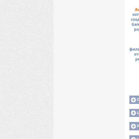
Av
кот
соз
Gam
ро
филь
от
р
U
У