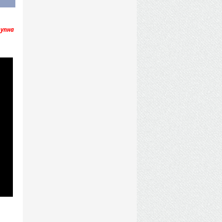
тупна