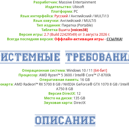
Разработчик:
Massive Entertainment
Издательство:
Ubisoft
Платформа:
РС
Язык интерфейса:
Русский
/ Английский / MULTi13
Язык озвучки:
Английский / MULTi5
Тип издания:
Пиратка (Portable)
Таблетка
Вшита
[voices38]
Версия игры:
2.7 (Build 22429549) от 3 августа 2026 г.
Всегда последняя версия:
Оффлайн-активация игры -
ССЫЛКА!
Операционная система:
Windows 10 / 11
[64-бит]
Процессор:
AMD Ryzen™ 5 3600 / Intel® Core™ i7-8700k
Оперативная память:
16 GB
окарта:
AMD Radeon™ RX 5700 8 GB / NVIDIA GeForce® GTX 1070 8 GB / Intel
A750 8 GB
Версия DirectX:
12
Место на диске:
135 GB
Звуковая карта:
DirectX