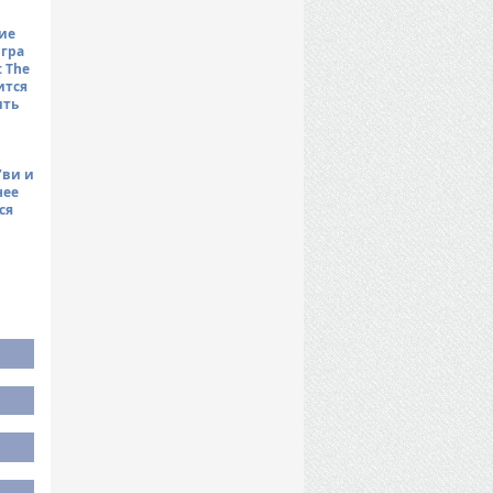
ие
Игра
 The
ится
ить
й
’ви и
нее
ся