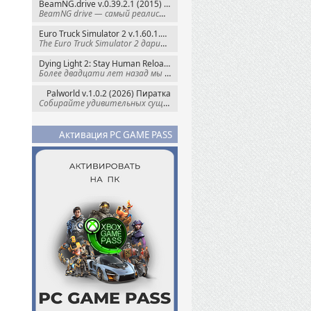
BeamNG.drive v.0.39.2.1 (2015) RePack
BeamNG drive — самый реалистичный
Euro Truck Simulator 2 v.1.60.1.7s + Все DLC (2012) Пиратка
The Euro Truck Simulator 2 дарит вам опыт
Dying Light 2: Stay Human Reloaded Edition v.1.28.3 + Все DLC (2022) RePack
Более двадцати лет назад мы пытались
Palworld v.1.0.2 (2026) Пиратка
Собирайте удивительных существ — Палов —
Активация PC GAME PASS