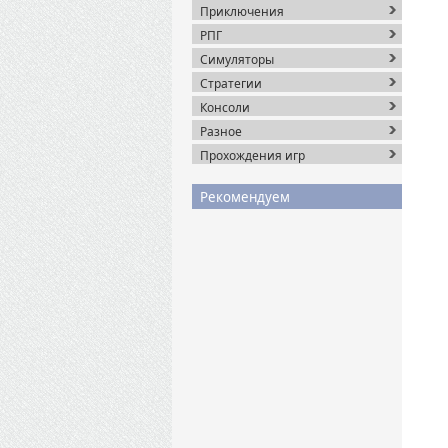
Приключения
РПГ
Симуляторы
Стратегии
Консоли
Разное
Прохождения игр
Рекомендуем