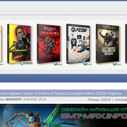
чать торрент Avatar: Frontiers of Pandora Complete Edition (2023) Пиратка
авил
MAXAGENT
, 4-08-2026, 09:35
Показы: 60035 |
Отзывы