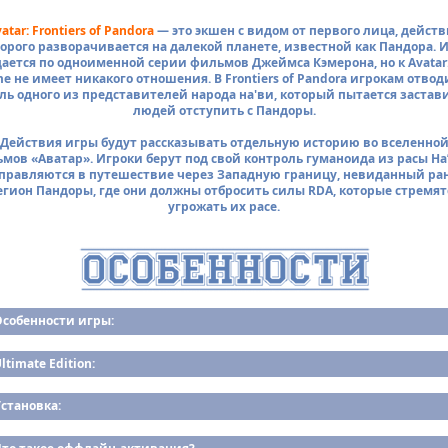
atar: Frontiers of Pandora
— это экшен с видом от первого лица, действ
орого разворачивается на далекой планете, известной как Пандора. 
дается по одноименной серии фильмов Джеймса Кэмерона, но к Avatar:
e не имеет никакого отношения. В Frontiers of Pandora игрокам отвод
ль одного из представителей народа на'ви, который пытается застав
людей отступить с Пандоры.
Действия игры будут рассказывать отдельную историю во вселенно
мов «Аватар». Игроки берут под свой контроль гуманоида из расы На
правляются в путешествие через Западную границу, невиданный ра
егион Пандоры, где они должны отбросить силы RDA, которые стремят
угрожать их расе.
Особенности игры:
ltimate Edition:
становка: