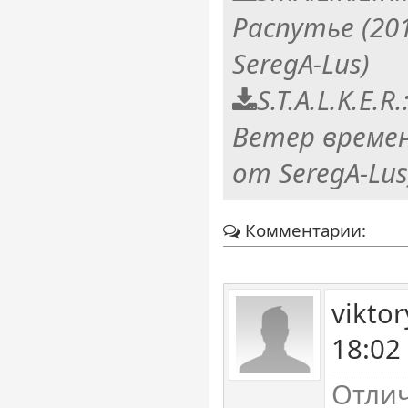
Распутье (20
SeregA-Lus)
S.T.A.L.K.E.R.
Ветер времен
от SeregA-Lus
Комментарии:
vikto
18:02
Отли