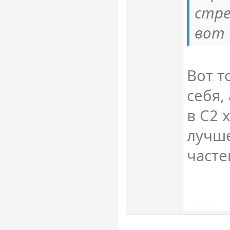
стре
вот 
Вот т
себя,
в С2 
лучш
часте