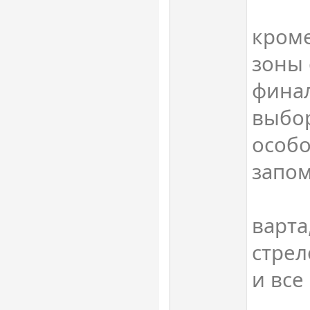
кроме
зоны 
финал
выбор
особо
запо
варта
стрел
и все