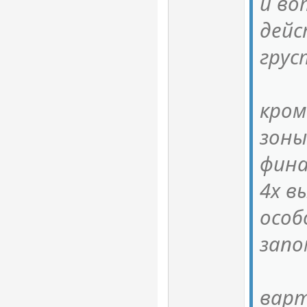
и во
дей
грус
кром
зоны
фина
4х в
особ
запо
варт