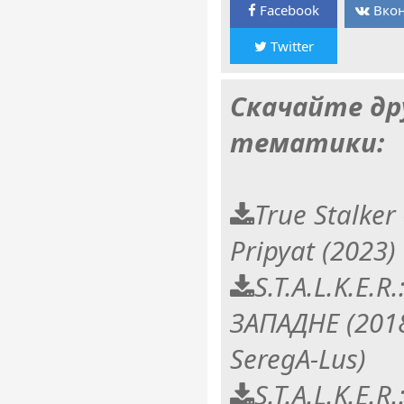
Facebook
Вкон
Twitter
Скачайте др
тематики:
True Stalker -
Pripyat (2023
S.T.A.L.K.E.R.
ЗАПАДНЕ (201
SeregA-Lus)
S.T.A.L.K.E.R.