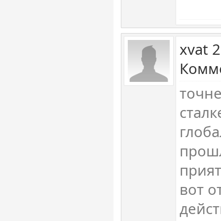
xvat 
Комме
точне
сталк
глоб
прош
прият
вот о
дейст