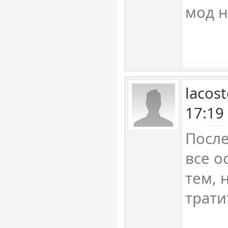
мод н
lacos
17:19
После
все о
тем, 
трати