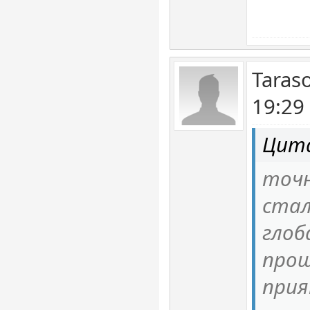
Taras
19:29
Цита
точн
стал
глоб
прош
прия