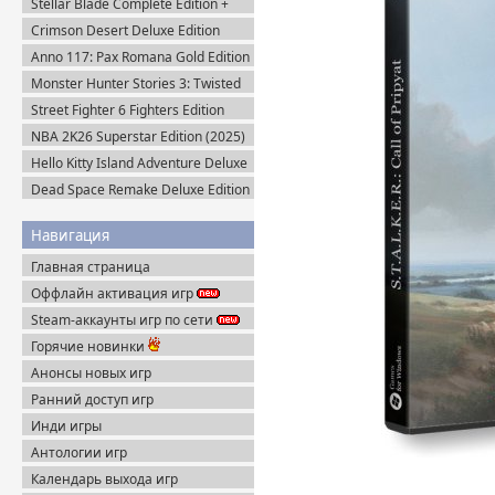
Stellar Blade Complete Edition +
Все DLC (2025) Пиратка
Crimson Desert Deluxe Edition
v.1.14.0 (2026) Portable
Anno 117: Pax Romana Gold Edition
(2025) Uplay-Rip
Monster Hunter Stories 3: Twisted
Reflection (2026) Steam-Rip
Street Fighter 6 Fighters Edition
(2023) Steam-Rip
NBA 2K26 Superstar Edition (2025)
Steam-Rip
Hello Kitty Island Adventure Deluxe
Edition (2025) Steam-Rip
Dead Space Remake Deluxe Edition
(2023) Пиратка
Навигация
Главная страница
Оффлайн активация игр
Steam-аккаунты игр по сети
Горячие новинки
Анонсы новых игр
Ранний доступ игр
Инди игры
Антологии игр
Календарь выхода игр