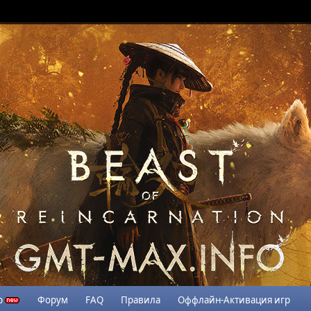
р
Форум
FAQ
Правила
Оффлайн-Активация игр