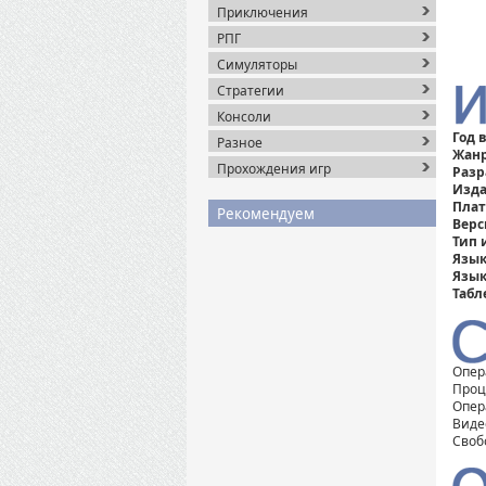
Приключения
РПГ
Симуляторы
Стратегии
Консоли
Год 
Разное
Жанр
Прохождения игр
Разр
Изда
Плат
Рекомендуем
Верс
Тип 
Язык
Язык
Табл
Опера
Проце
Опер
Видео
Своб