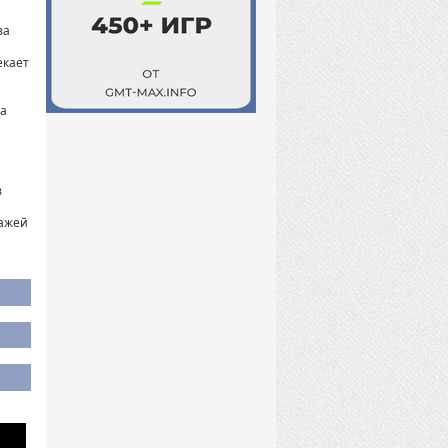
за
й
екает
на
в
нажей