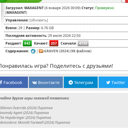
Загрузил:
MAXAGENT
(6 января 2026 00:09)
Статус:
Проверено
(
MAXAGENT
)
Управление:
[обновить]
Взяли:
29 |
Размер:
6.76 GB
Последняя активность:
29 июля 2026 22:50
Раздают:
642
Качают:
257
Скачали:
4735
Содержание:
GRAVEN (2024) (98 файлов)
онравилась игра? Поделитесь с друзьями!
Facebook
Вконтакте
Телеграм
Twitter
чайте другие игры похожей тематики:
Oblivion Override (2024) Пиратка
Anomaly Agent (2024) Пиратка
The Hopebringer (2024) Пиратка
Momodora: Moonlit Farewell (2024) Пиратка