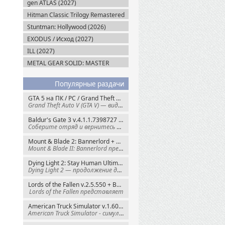
gen ATLAS (2027)
Hitman Classic Trilogy Remastered
(2027)
Stuntman: Hollywood (2026)
EXODUS / Исход (2027)
ILL (2027)
METAL GEAR SOLID: MASTER
COLLECTION Vol.2 (2026)
Популярные раздачи
GTA 5 на ПК / PC / Grand Theft Auto V: Premium Edition (2015) Steam-Rip
Grand Theft Auto V (GTA V) — видеоигра из
Baldur's Gate 3 v.4.1.1.7398727 + Все DLC (2023) GOG-Rip
Соберите отряд и вернитесь в Забытые
Mount & Blade 2: Bannerlord + War Sails v.1.4.7.117484 (2025) GOG
Mount & Blade II: Bannerlord представляет
Dying Light 2: Stay Human Ultimate Edition v.1.29.0 + Все DLC (2022) Пиратка
Dying Light 2 — продолжение динамичного
Lords of the Fallen v.2.5.550 + Все DLC (2023) Пиратка
Lords of the Fallen представляет
American Truck Simulator v.1.60.1.8s + Все DLC (2016) Пиратка
American Truck Simulator - симулятор