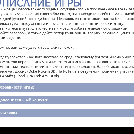
ли жреца Ортогонального ордена, осужденного на пожизненное изгнание 
тупок во имя спасения своего ближнего, вы приходите в себя на маленько
е, дрейфующей посреди болота. Незнакомец высаживает вас на берег, изр
олько туманных указаний и вручает вам таинственный посох и книгу.
авляйтесь в путь, благочестивый жрец, и избавьте людей от страданий,
ройте заговоры, а также дайте отпор кошмарным тварям, покушающимся 
 мироздание.
ожно, вам даже удастся заслужить покой.
ждет увлекательное путешествие по средневековому фэнтезийному миру, 
ром умело переплелись мрачная эстетика игр конца прошлого столетия с
еменными технологиями и элементами головоломки. Над обликом персо
ился Чак Джонс (Duke Nukem 3D, Half-Life), а в озвучении принимал участие
н Уэйт (Blood, Fire Emblem, Dusk).
Особенности игры:
Дополнительный контент:
становка: