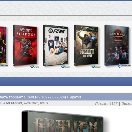
чать торрент GRAVEN v.16972.0 (2024) Пиратка
авил
MAXAGENT
, 6-01-2026, 00:09
Показы: 4127 |
Отзыв