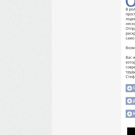
В ро
прос
лодк
неск
Отпр
раск
само
Возм
Вас 
кото
совр
труд
Стефа
У