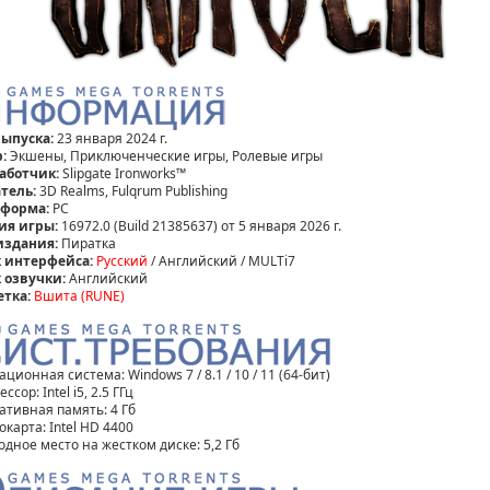
выпуска:
23 января 2024 г.
:
Экшены, Приключенческие игры, Ролевые игры
аботчик:
Slipgate Ironworks™
тель:
3D Realms, Fulqrum Publishing
форма:
PC
ия игры:
16972.0 (Build 21385637) от 5 января 2026 г.
издания:
Пиратка
 интерфейса:
Русский
/ Английский / MULTi7
 озвучки:
Английский
етка:
Вшита (RUNE)
ционная система: Windows 7 / 8.1 / 10 / 11 (64-бит)
ссор: Intel i5, 2.5 ГГц
ативная память: 4 Гб
карта: Intel HD 4400
одное место на жестком диске: 5,2 Гб