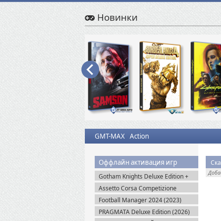
Новинки
GMT-MAX
Action
Оффлайн активация игр
Ска
Доб
Gotham Knights Deluxe Edition +
Все DLC (2022) Пиратка
Assetto Corsa Competizione
v.1.10.3 + Все DLC (2019) Пиратка
Football Manager 2024 (2023)
Steam-Rip
PRAGMATA Deluxe Edition (2026)
Пиратка