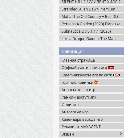
SILENT HILL 2 / САЙЛЕНТ ХИЛЛ 2
Remake на ПК / PC v.1.07 (2024)
Stranded: Alien Dawn Premium
Пиратка
Edition + Все DLC (2023) Пиратка
Mafia: The Old Country + Все DLC
(2025) Пиратка
Persona 4 Golden (2020) Пиратка
Subnautica 2 v.0.1.1.1 (2026)
Пиратка
Like a Dragon Gaiden: The Man
Who Erased His Name (2023)
Steam-Rip
Навигация
Главная страница
Оффлайн активация игр
Steam-аккаунты игр по сети
Горячие новинки
Анонсы новых игр
Ранний доступ игр
Инди игры
Антологии игр
Календарь выхода игр
Репаки от MAXAGENT
Экшен