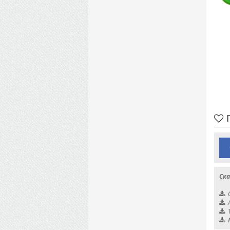
П
Ска