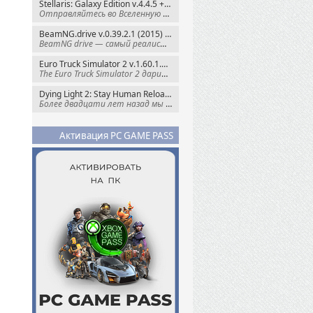
Stellaris: Galaxy Edition v.4.4.5 + Все DLC (2016) Пиратка
Отправляйтесь во Вселенную полную чудес и
BeamNG.drive v.0.39.2.1 (2015) RePack
BeamNG drive — самый реалистичный
Euro Truck Simulator 2 v.1.60.1.7s + Все DLC (2012) Пиратка
The Euro Truck Simulator 2 дарит вам опыт
Dying Light 2: Stay Human Reloaded Edition v.1.28.3 + Все DLC (2022) RePack
Более двадцати лет назад мы пытались
Активация PC GAME PASS