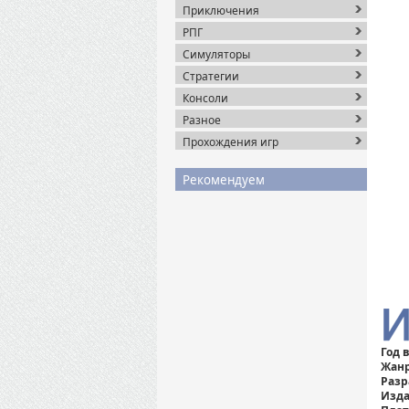
Приключения
РПГ
Симуляторы
Стратегии
Консоли
Разное
Прохождения игр
Рекомендуем
Год 
Жанр
Разр
Изда