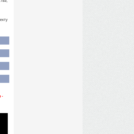
тва,
екту
 -