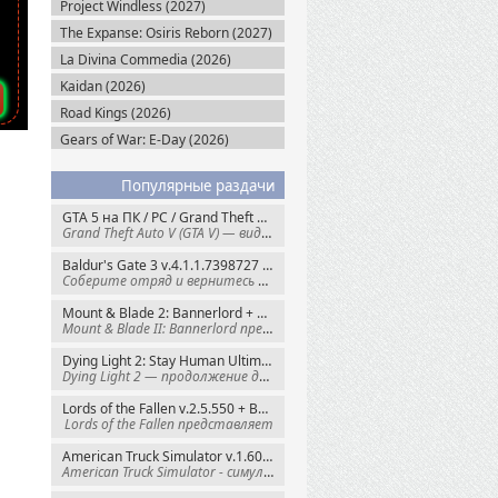
Project Windless (2027)
The Expanse: Osiris Reborn (2027)
La Divina Commedia (2026)
Kaidan (2026)
Road Kings (2026)
Gears of War: E-Day (2026)
Популярные раздачи
GTA 5 на ПК / PC / Grand Theft Auto V: Premium Edition (2015) Steam-Rip
Grand Theft Auto V (GTA V) — видеоигра из
Baldur's Gate 3 v.4.1.1.7398727 + Все DLC (2023) GOG-Rip
Соберите отряд и вернитесь в Забытые
Mount & Blade 2: Bannerlord + War Sails v.1.4.7.117484 (2025) GOG
Mount & Blade II: Bannerlord представляет
Dying Light 2: Stay Human Ultimate Edition v.1.29.0 + Все DLC (2022) Пиратка
Dying Light 2 — продолжение динамичного
Lords of the Fallen v.2.5.550 + Все DLC (2023) Пиратка
Lords of the Fallen представляет
American Truck Simulator v.1.60.1.8s + Все DLC (2016) Пиратка
American Truck Simulator - симулятор