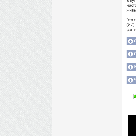
В пу
наст
живы
Это 
(ИИ)
фэнт
У