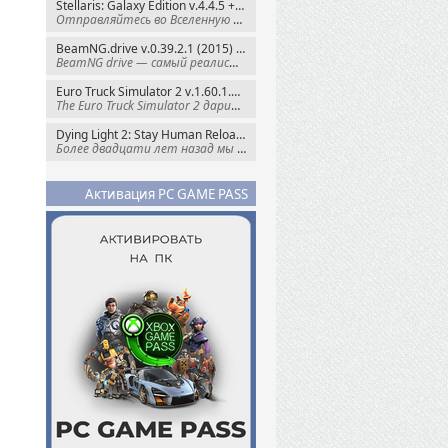
Stellaris: Galaxy Edition v.4.4.5 + Все DLC (2016) Пиратка
Отправляйтесь во Вселенную полную чудес и
BeamNG.drive v.0.39.2.1 (2015) RePack
BeamNG drive — самый реалистичный
Euro Truck Simulator 2 v.1.60.1.7s + Все DLC (2012) Пиратка
The Euro Truck Simulator 2 дарит вам опыт
Dying Light 2: Stay Human Reloaded Edition v.1.28.3 + Все DLC (2022) RePack
Более двадцати лет назад мы пытались
Активация PC GAME PASS