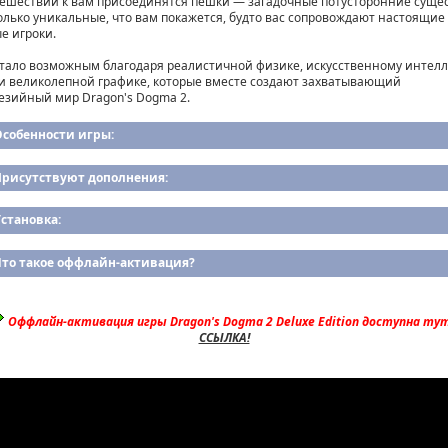
тешествии к вам присоединятся пешки — загадочные потусторонние сущес
олько уникальные, что вам покажется, будто вас сопровождают настоящие
е игроки.
стало возможным благодаря реалистичной физике, искусственному интелл
 и великолепной графике, которые вместе создают захватывающий
езийный мир Dragon's Dogma 2.
Особенности игры:
Присутствуют дополнения:
становка:
Что такое оффлайн-активация?
Оффлайн-активация игры Dragon's Dogma 2 Deluxe Edition доступна тут
ССЫЛКА!