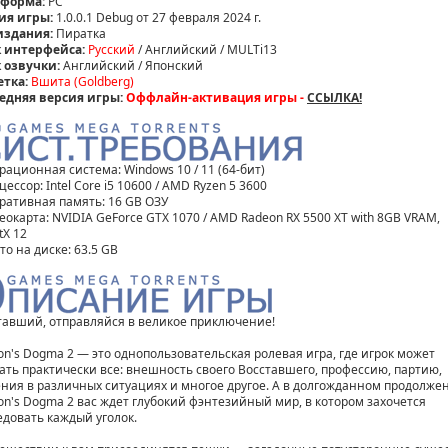
форма:
PC
ия игры:
1.0.0.1 Debug от 27 февраля 2024 г.
издания:
Пиратка
 интерфейса:
Русский
/ Английский / MULTi13
 озвучки:
Английский / Японский
етка:
Вшита (Goldberg)
едняя версия игры:
Оффлайн-активация игры -
ССЫЛКА!
рационная система: Windows 10 / 11 (64-бит)
цессор: Intel Core i5 10600 / AMD Ryzen 5 3600
еративная память: 16 GB ОЗУ
еокарта: NVIDIA GeForce GTX 1070 / AMD Radeon RX 5500 XT with 8GB VRAM,
tX 12
то на диске: 63.5 GB
тавший, отправляйся в великое приключение!
on's Dogma 2 — это однопользовательская ролевая игра, где игрок может
ать практически все: внешность своего Восставшего, профессию, партию,
ния в различных ситуациях и многое другое. А в долгожданном продолже
on's Dogma 2 вас ждет глубокий фэнтезийный мир, в котором захочется
едовать каждый уголок.