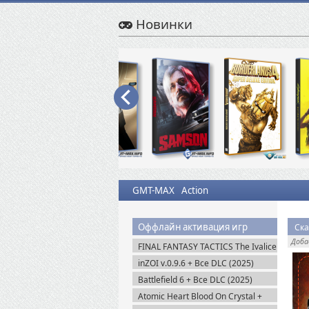
Новинки
GMT-MAX
Action
Оффлайн активация игр
Ска
Доб
FINAL FANTASY TACTICS The Ivalice
Chronicles (2025) Steam-Rip
inZOI v.0.9.6 + Все DLC (2025)
Пиратка
Battlefield 6 + Все DLC (2025)
Portable
Atomic Heart Blood On Crystal +
Все DLC (2026) Пиратка