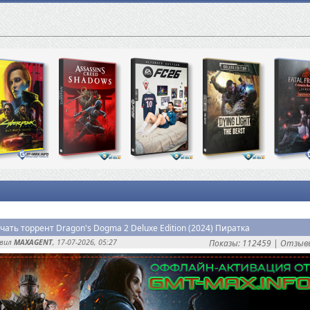
чать торрент Dragon's Dogma 2 Deluxe Edition (2024) Пиратка
авил
MAXAGENT
, 17-07-2026, 05:27
Показы: 112459 |
Отзывы