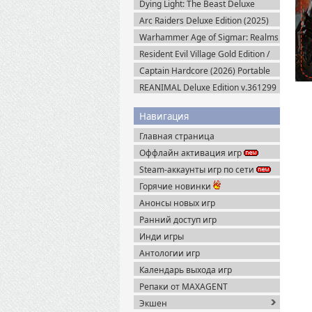
Dying Light: The Beast Deluxe
Edition v.1.6.4 + Все DLC (2025)
Arc Raiders Deluxe Edition (2025)
Пиратка
Steam-Rip
Warhammer Age of Sigmar: Realms
of Ruin Ultimate Edition (2023)
Resident Evil Village Gold Edition /
Steam-Rip
Resident Evil 8 (2021) Portable
Captain Hardcore (2026) Portable
REANIMAL Deluxe Edition v.361299
(2026) Пиратка
Навигация
Главная страница
Оффлайн активация игр
Steam-аккаунты игр по сети
Горячие новинки
Анонсы новых игр
Ранний доступ игр
Инди игры
Антологии игр
Календарь выхода игр
Репаки от MAXAGENT
Экшен