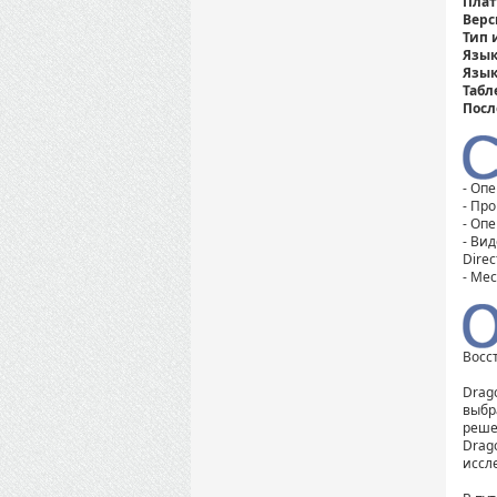
Плат
Верс
Тип 
Язык
Язык
Табл
Посл
- Опе
- Про
- Оп
- Вид
Direc
- Мес
Восс
Drag
выбр
реше
Drag
иссл