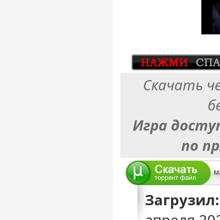
Скачать ч
б
Игра досту
по п
Загрузил: