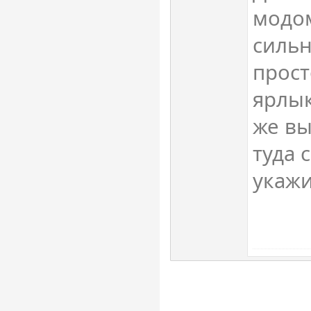
модом
сильн
прост
ярлык
же в
туда 
укажи