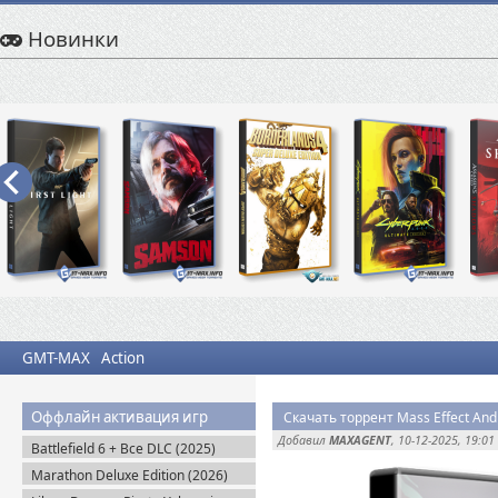
Новинки
GMT-MAX
Action
Оффлайн активация игр
Скачать торрент Mass Effect And
Добавил
MAXAGENT
, 10-12-2025, 19:01
Battlefield 6 + Все DLC (2025)
Portable
Marathon Deluxe Edition (2026)
Steam-Rip