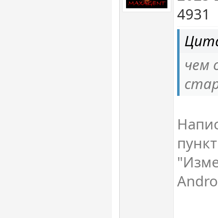
4931
Цита
чем 
стар
Напис
пункт
"Изме
Andr