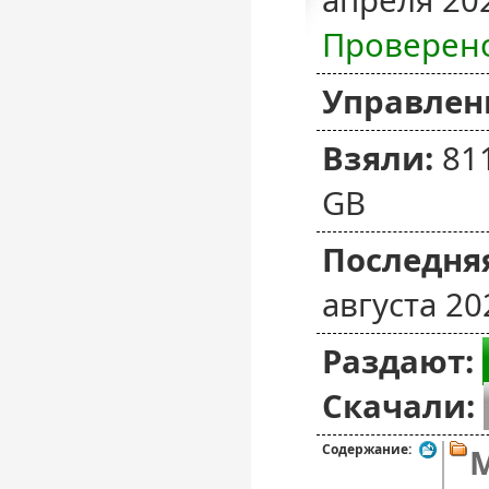
апреля 20
Проверен
Управлен
Взяли:
81
GB
Последняя
августа 20
Раздают:
Скачали:
Содержание:
M