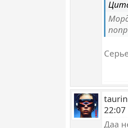
Цита
Мор
попр
Серье
tauri
22:07
Даа н