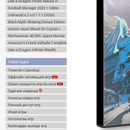
Like a Dragon: Pirate Yakuza in
Hawaii (2025) Steam-Rip
Football Manager 2022 + Editor
(2021) Steam-Rip
Subnautica 2 v.0.1.1.1 (2026)
Пиратка
Black Myth: Wukong Deluxe Edition
(2024) Portable
Atomic Heart Blood On Crystal +
Все DLC (2026) Пиратка
Warhammer 40,000: Space Marine
2 v.13.1.0.1 + Все DLC (2024)
Assassin's Creed: Valhalla Complete
Пиратка
Edition v.1.7.0 (2020) Пиратка
Like a Dragon: Infinite Wealth
Ultimate Edition (2024) Steam-Rip
Навигация
Главная страница
Оффлайн активация игр
Steam-аккаунты игр по сети
Горячие новинки
Анонсы новых игр
Ранний доступ игр
Инди игры
Антологии игр
Календарь выхода игр