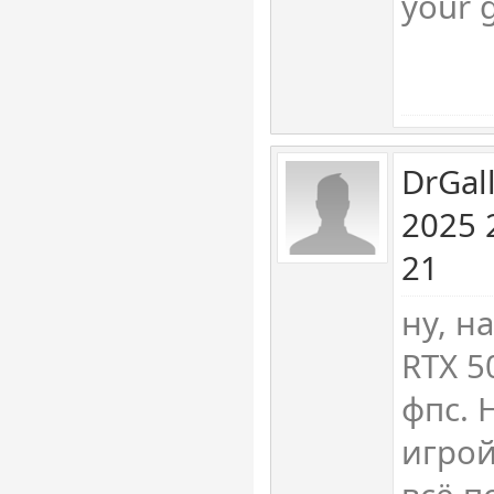
your g
DrGal
2025 
21
ну, н
RTX 5
фпс. 
игрой