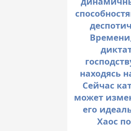
динамичн
способностя
деспотич
Времени,
диктат
господств
находясь н
Сейчас ка
может измен
его идеал
Хаос по