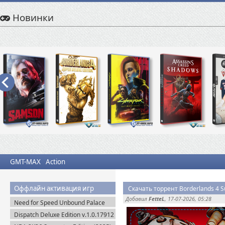
Новинки
GMT-MAX
Action
Оффлайн активация игр
Скачать торрент Borderlands 4 S
Добавил
FetteL
, 17-07-2026, 05:28
Need for Speed Unbound Palace
Edition (2022) Origin-Rip
Dispatch Deluxe Edition v.1.0.17912
+ DLC (2025) Пиратка