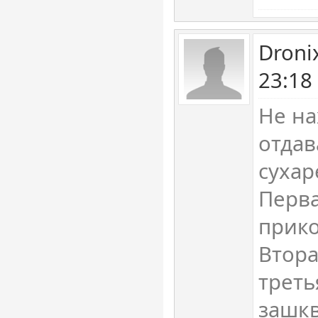
Droni
23:18
Не на
отдав
сухар
Перва
прико
Втора
треть
зашкв