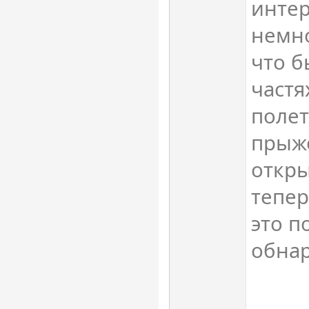
интер
немно
что б
частя
полет
прыжо
откр
тепер
это п
обна