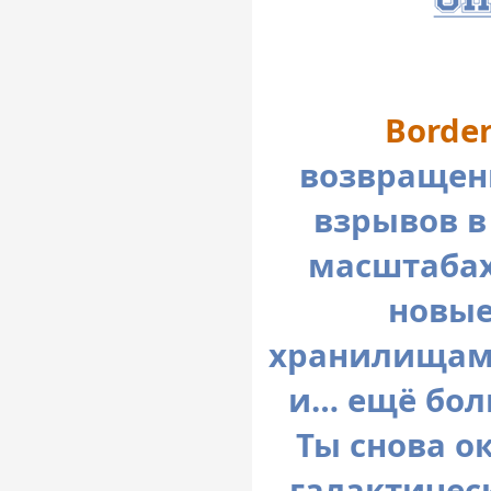
Border
возвращени
взрывов в
масштабах
новые
хранилищами
и… ещё бол
Ты снова о
галактичес