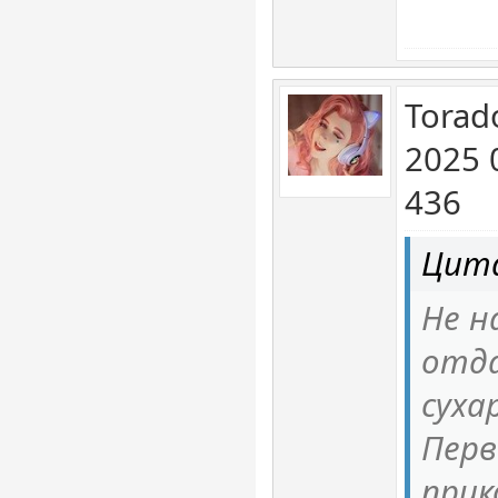
Torad
2025 
436
Цита
Не н
отд
суха
Перв
прик