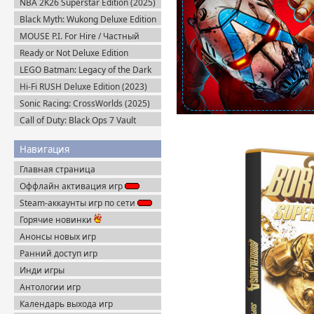
NBA 2K26 Superstar Edition (2025)
Steam-Rip
Black Myth: Wukong Deluxe Edition
(2024) Portable
MOUSE P.I. For Hire / Частный
детектив МАУС v.1.2.2 (2026)
Ready or Not Deluxe Edition
Пиратка
v.117216 + Все DLC (2023)
LEGO Batman: Legacy of the Dark
Пиратка
Knight / ЛЕГО Бэтмен: Наследие
Hi-Fi RUSH Deluxe Edition (2023)
Тёмного Рыцаря (2026) Portable
Пиратка
Sonic Racing: CrossWorlds (2025)
Steam-Rip
Call of Duty: Black Ops 7 Vault
Edition (2025) Steam-Rip
Навигация
Главная страница
Оффлайн активация игр
Steam-аккаунты игр по сети
Горячие новинки
Анонсы новых игр
Ранний доступ игр
Инди игры
Антологии игр
Календарь выхода игр