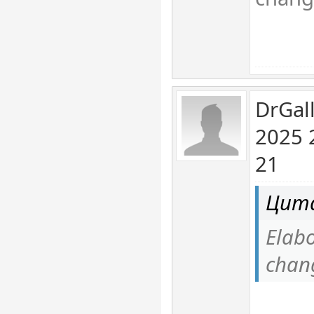
DrGal
2025 
21
Цита
Elabo
chan