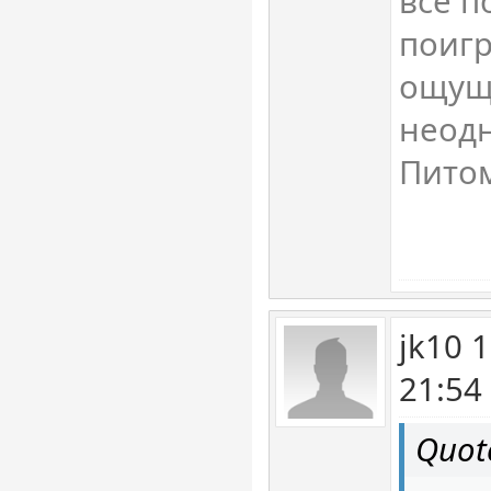
всё п
поигр
ощущ
неодн
Питом
jk10 
21:54
Quot