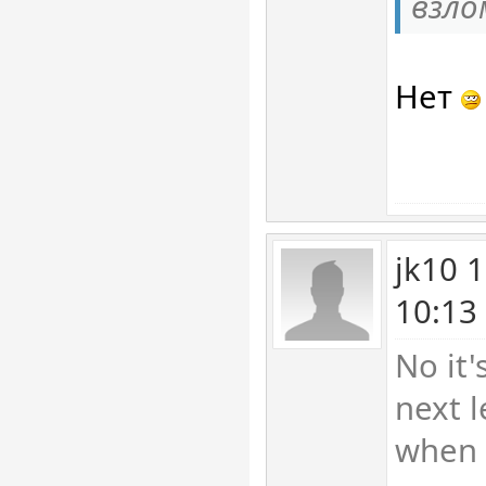
взло
Нет
jk10 
10:13
No it'
next l
when 