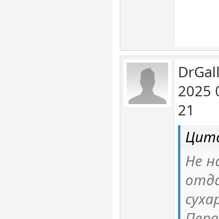
DrGal
2025 
21
Цита
Не н
отд
суха
Перв