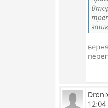
Втор
трет
зашк
верня
пере
Droni
12:04