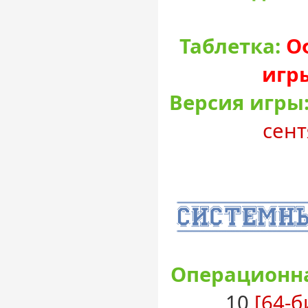
Таблетка:
О
игр
Версия игры
сент
Операционна
10
[64-б