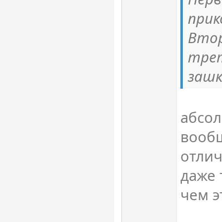
прик
Втор
трет
зашк
абсол
вооб
отлич
даже 
чем э