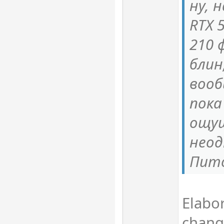
ну, 
RTX 
210 
блин
вооб
пока
ощу
неод
Пито
Elabo
chang