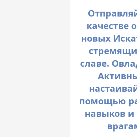
Отправляй
качестве 
новых Иска
стремящих
славе. Овл
Активн
настаивай
помощью ра
навыков и
врага