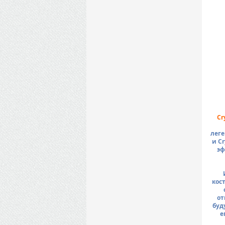
Cr
леге
и C
эф
кос
от
буд
е