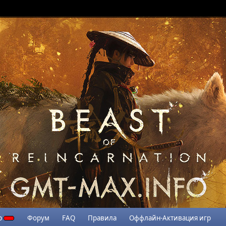
р
Форум
FAQ
Правила
Оффлайн-Активация игр