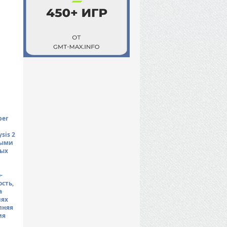
ber
sis 2
ными
ных
-
сть,
а
иях
лняя
ия