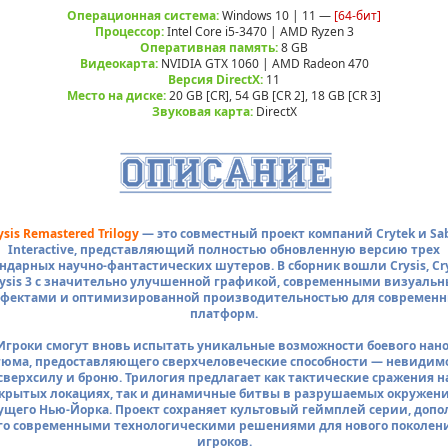
Операционная система:
Windows 10 | 11 —
[64-бит]
Процессор:
Intel Core i5-3470 | AMD Ryzen 3
Оперативная память:
8 GB
Видеокарта:
NVIDIA GTX 1060 | AMD Radeon 470
Версия DirectX:
11
Место на диске:
20 GB [CR], 54 GB [CR 2], 18 GB [CR 3]
Звуковая карта:
DirectX
ysis Remastered Trilogy
— это совместный проект компаний Crytek и Sa
Interactive, представляющий полностью обновленную версию трех
ндарных научно-фантастических шутеров. В сборник вошли Crysis, Cry
rysis 3 с значительно улучшенной графикой, современными визуаль
фектами и оптимизированной производительностью для современ
платформ.
Игроки смогут вновь испытать уникальные возможности боевого нано
тюма, предоставляющего сверхчеловеческие способности — невидимо
сверхсилу и броню. Трилогия предлагает как тактические сражения н
крытых локациях, так и динамичные битвы в разрушаемых окружен
ущего Нью-Йорка. Проект сохраняет культовый геймплей серии, допо
го современными технологическими решениями для нового поколен
игроков.