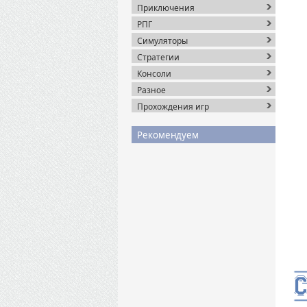
Приключения
РПГ
Симуляторы
Стратегии
Консоли
Разное
Прохождения игр
Рекомендуем