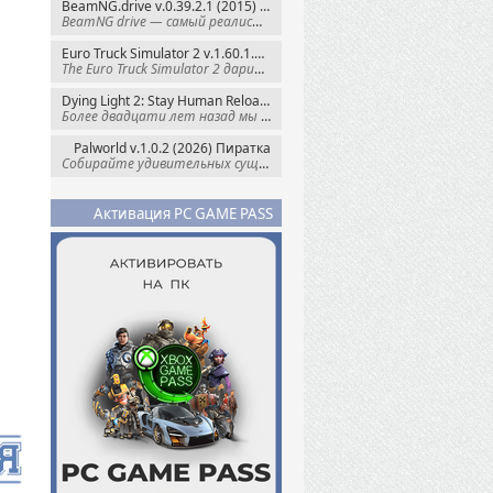
BeamNG.drive v.0.39.2.1 (2015) RePack
BeamNG drive — самый реалистичный
Euro Truck Simulator 2 v.1.60.1.7s + Все DLC (2012) Пиратка
The Euro Truck Simulator 2 дарит вам опыт
Dying Light 2: Stay Human Reloaded Edition v.1.28.3 + Все DLC (2022) RePack
Более двадцати лет назад мы пытались
Palworld v.1.0.2 (2026) Пиратка
Собирайте удивительных существ — Палов —
Активация PC GAME PASS