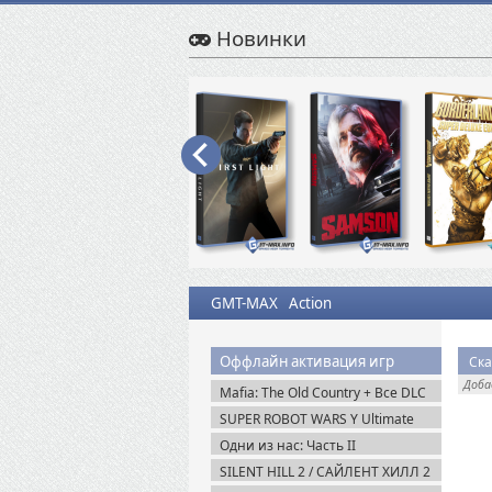
Новинки
GMT-MAX
Action
Оффлайн активация игр
Ска
Доб
Mafia: The Old Country + Все DLC
(2025) Пиратка
SUPER ROBOT WARS Y Ultimate
Edition + Все DLC (2025) Пиратка
Одни из нас: Часть II
Обновленная версия / The Last of
SILENT HILL 2 / САЙЛЕНТ ХИЛЛ 2
Us Part II Remastered v.1.6 (2025)
Remake на ПК / PC v.1.07 (2024)