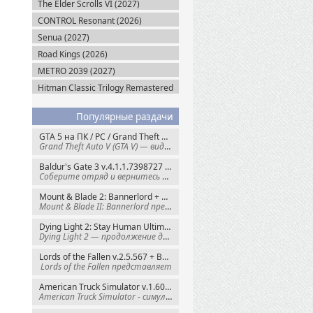
The Elder Scrolls VI (2027)
CONTROL Resonant (2026)
Senua (2027)
Road Kings (2026)
METRO 2039 (2027)
Hitman Classic Trilogy Remastered
(2027)
Популярные раздачи
GTA 5 на ПК / PC / Grand Theft Auto V: Premium Edition (2015) Steam-Rip
Grand Theft Auto V (GTA V) — видеоигра из
Baldur's Gate 3 v.4.1.1.7398727 + Все DLC (2023) GOG-Rip
Соберите отряд и вернитесь в Забытые
Mount & Blade 2: Bannerlord + War Sails v.1.4.7.117484 (2025) GOG
Mount & Blade II: Bannerlord представляет
Dying Light 2: Stay Human Ultimate Edition v.1.29.1 + Все DLC (2022) Пиратка
Dying Light 2 — продолжение динамичного
Lords of the Fallen v.2.5.567 + Все DLC (2023) Пиратка
Lords of the Fallen представляет
American Truck Simulator v.1.60.1.8s + Все DLC (2016) Пиратка
American Truck Simulator - симулятор