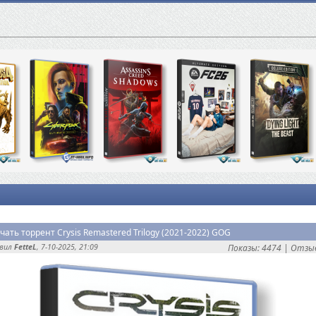
чать торрент Crysis Remastered Trilogy (2021-2022) GOG
авил
FetteL
, 7-10-2025, 21:09
Показы: 4474 |
Отзыв