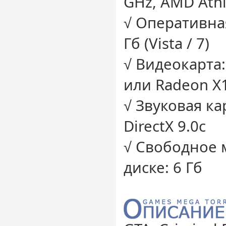
GHz, AMD Ath
√ Оперативная 
Гб (Vista / 7)
√ Видеокарта:
или Radeon Х
√ Звуковая ка
DirectX 9.0c
√ Свободное 
диске: 6 Гб