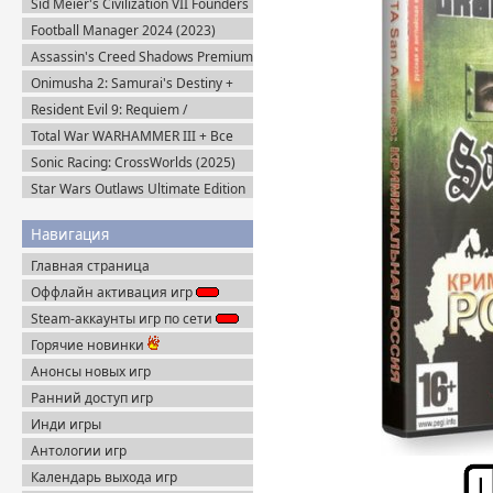
Sid Meier's Civilization VII Founders
Edition (2025) Steam-Rip
Football Manager 2024 (2023)
Steam-Rip
Assassin's Creed Shadows Premium
Edition (2025) Пиратка
Onimusha 2: Samurai's Destiny +
DLC (2025) Пиратка
Resident Evil 9: Requiem /
BIOHAZARD Реквием (2026)
Total War WARHAMMER III + Все
Пиратка
DLC (2022-2025) Steam-Rip
Sonic Racing: CrossWorlds (2025)
Steam-Rip
Star Wars Outlaws Ultimate Edition
(2024) Uplay-Rip
Навигация
Главная страница
Оффлайн активация игр
Steam-аккаунты игр по сети
Горячие новинки
Анонсы новых игр
Ранний доступ игр
Инди игры
Антологии игр
Календарь выхода игр