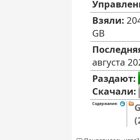
Управлен
Взяли:
20
GB
Последняя
августа 20
Раздают:
Скачали:
Содержание:
G
(