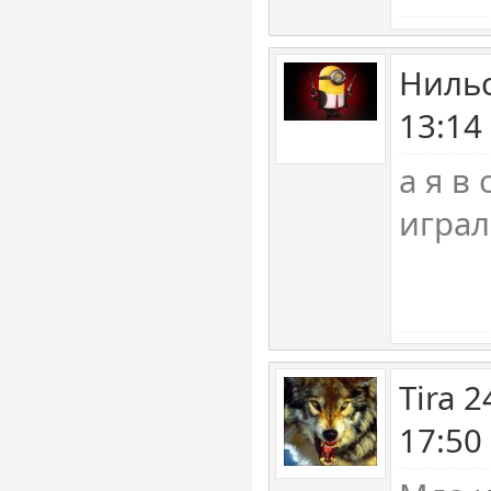
Нильс
13:14
а я в
играл
Tira 
17:50