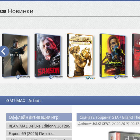
Новинки
GMT-MAX
Action
Оффлайн активация игр
Скачать торрент GTA / Grand Thef
Добавил
MAXAGENT
, 24-02-2015, 00:37
REANIMAL Deluxe Edition v.361299
(2026) Пиратка
Fapout 69 (2026) Пиратка