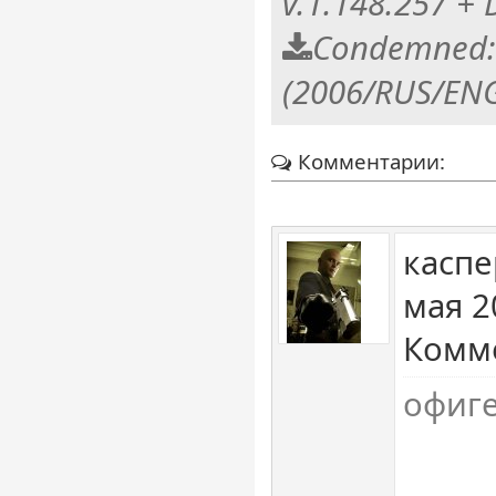
v.1.148.257 + 
Condemned: 
(2006/RUS/EN
Комментарии:
каспе
мая 2
Комме
офиг