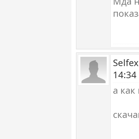
Мда н
показ
Selfe
14:34
а как
скача