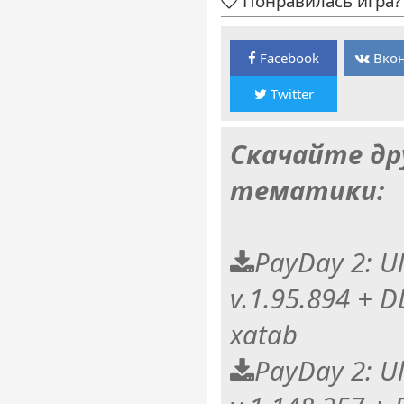
Понравилась игра? 
Facebook
Вкон
Twitter
Скачайте др
тематики:
PayDay 2: Ul
v.1.95.894 + 
xatab
PayDay 2: Ul