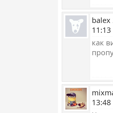
balex
11:13
как в
пропу
mixma
13:48