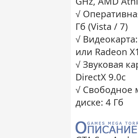
GHz, AMD Ath
√ Оперативная 
Гб (Vista / 7)
√ Видеокарта:
или Radeon Х
√ Звуковая ка
DirectX 9.0c
√ Свободное 
диске: 4 Гб