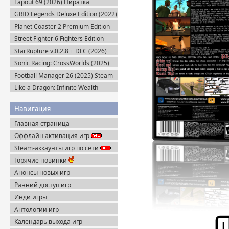
Fapout 69 (2026) Пиратка
GRID Legends Deluxe Edition (2022)
EA-Rip
Planet Coaster 2 Premium Edition
(2024) Steam-Rip
Street Fighter 6 Fighters Edition
(2023) Steam-Rip
StarRupture v.0.2.8 + DLC (2026)
Пиратка
Sonic Racing: CrossWorlds (2025)
Steam-Rip
Football Manager 26 (2025) Steam-
Rip
Like a Dragon: Infinite Wealth
Ultimate Edition (2024) Steam-Rip
Навигация
Главная страница
Оффлайн активация игр
Steam-аккаунты игр по сети
Горячие новинки
Анонсы новых игр
Ранний доступ игр
Инди игры
Антологии игр
Календарь выхода игр