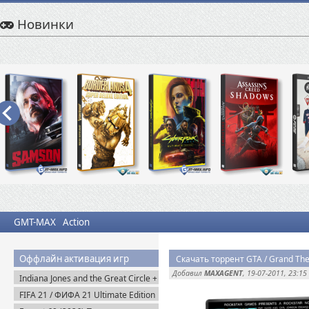
Новинки
GMT-MAX
Action
Оффлайн активация игр
Добавил
MAXAGENT
, 19-07-2011, 23:15
Indiana Jones and the Great Circle +
The Order of Giants v.1.0.17.0
FIFA 21 / ФИФА 21 Ultimate Edition
(2024) Пиратка
(2020) Пиратка