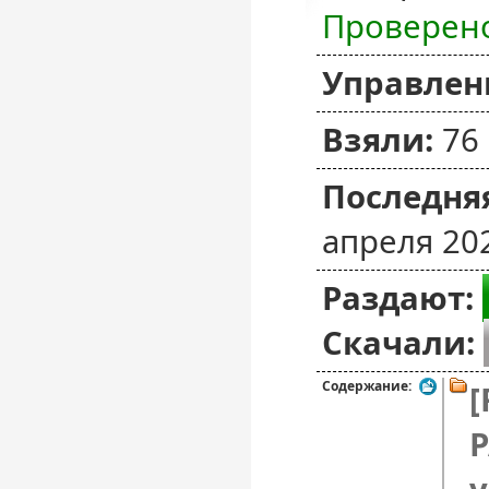
Проверен
Управлен
Взяли:
76
Последняя
апреля 20
Раздают:
Скачали:
Содержание:
[
P
v