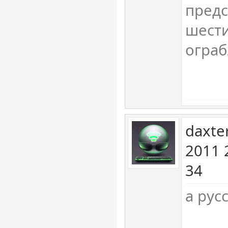
предс
шест
ограб
daxte
2011 
34
а рус