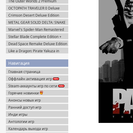
The Outer Worlds 2 Premium
Пиратка
Edition v.1.2.0.1 (2025) Пиратка
OCTOPATH TRAVELER 0 Deluxe
Edition v.1.0.8 (2025) Portable
Crimson Desert Deluxe Edition
v.1.14.0 (2026) Portable
METAL GEAR SOLID DELTA: SNAKE
EATER v.1.2.4 (2025) Пиратка
Marvel's Spider-Man Remastered
v.4.630.0.0 + Все DLC (2022)
Stellar Blade Complete Edition +
Пиратка
Все DLC (2025) Пиратка
Dead Space Remake Deluxe Edition
(2023) Пиратка
Like a Dragon: Pirate Yakuza in
Hawaii (2025) Steam-Rip
Навигация
Главная страница
Оффлайн активация игр
Steam-аккаунты игр по сети
Горячие новинки
Анонсы новых игр
Ранний доступ игр
Инди игры
Антологии игр
Календарь выхода игр