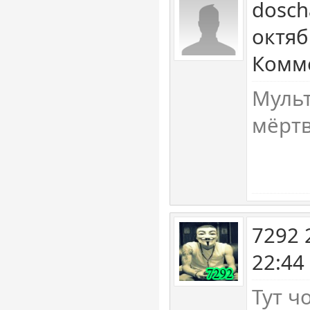
dosch
октяб
Комме
Мульт
мёртв
7292 
22:44
Тут ч