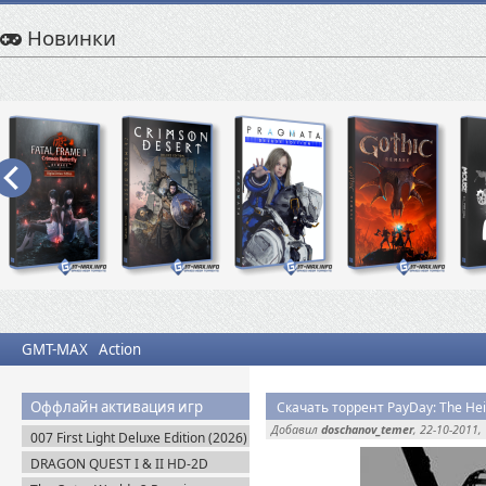
Новинки
GMT-MAX
Action
Оффлайн активация игр
Скачать торрент PayDay: The Hei
Добавил
doschanov_temer
, 22-10-2011,
007 First Light Deluxe Edition (2026)
Пиратка
DRAGON QUEST I & II HD-2D
Remake v.1.0.2.0 + Все DLC (2025)