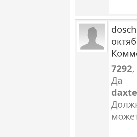
dosch
октяб
Комме
7292
,
Да
daxte
Должн
может