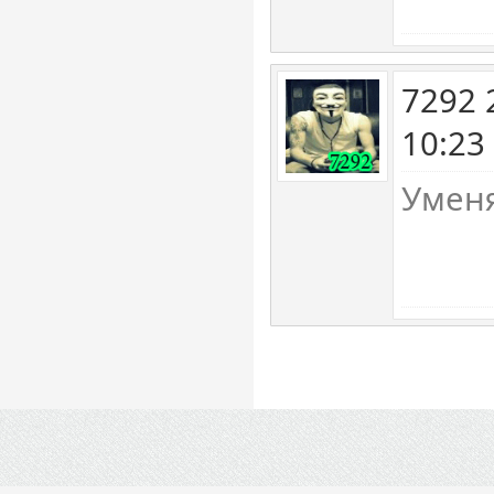
7292 
10:23
Уменя