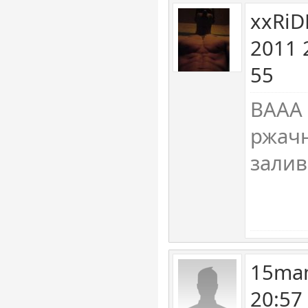
xxRiD
2011 
55
ВААА 
ржачн
залив
15mam
20:57