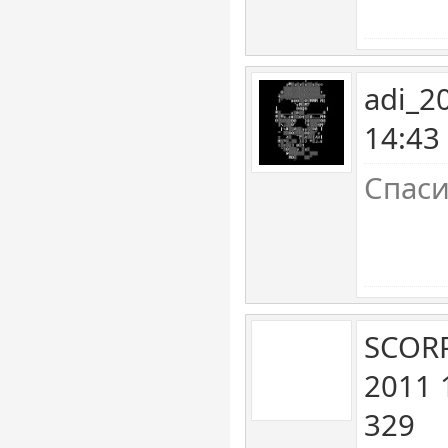
adi_2
14:43
Cпасиб
SCOR
2011 
329