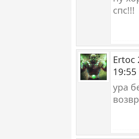
спс!!!
Ertoc
19:55
ура 
возв