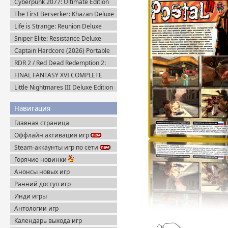
Cyberpunk 2077: Ultimate Edition
v.2.31a + Все DLC (2025) Portable
The First Berserker: Khazan Deluxe
Edition (2025) Пиратка
Life is Strange: Reunion Deluxe
Edition (2026) Steam-Rip
Sniper Elite: Resistance Deluxe
Edition (2025) Steam-Rip
Captain Hardcore (2026) Portable
RDR 2 / Red Dead Redemption 2:
Ultimate Edition v.1491.50 (2019)
FINAL FANTASY XVI COMPLETE
Пиратка
EDITION v.1.03 (2024) Пиратка
Little Nightmares III Deluxe Edition
+ Все DLC (2025) Пиратка
Навигация
Главная страница
Оффлайн активация игр
Steam-аккаунты игр по сети
Горячие новинки
Анонсы новых игр
Ранний доступ игр
Инди игры
Антологии игр
Календарь выхода игр