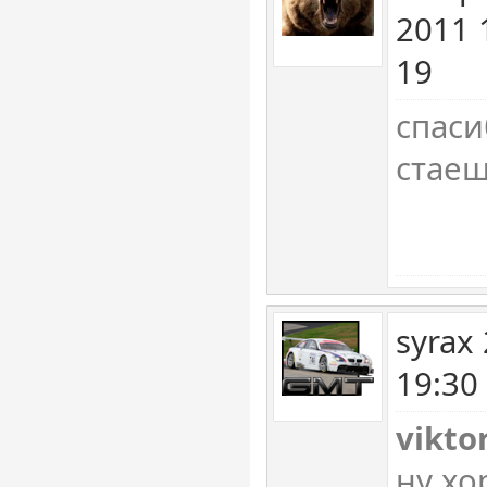
2011 
19
спаси
стае
syrax
19:30
vikto
ну хо