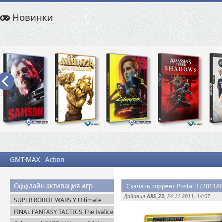
Новинки
GMT-MAX
Action
Оффлайн активация игр
Скачать торрент Postal 3 (2011
Добавил
ARS_23
, 24-11-2011, 14:07
SUPER ROBOT WARS Y Ultimate
Edition + Все DLC (2025) Пиратка
FINAL FANTASY TACTICS The Ivalice
Chronicles (2025) Steam-Rip