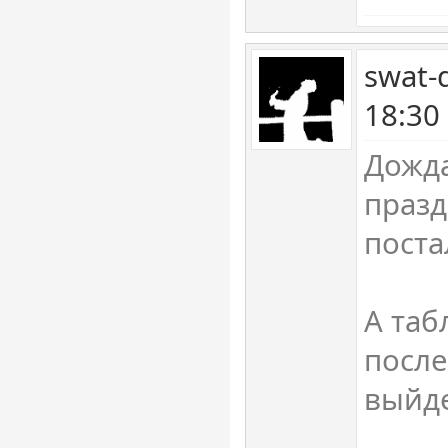
swat-
18:30
Дожда
празд
поста
А таб
после
выйде