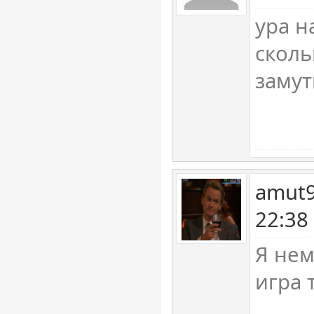
ура н
сколь
замут
amut9
22:38
Я нем
игра 