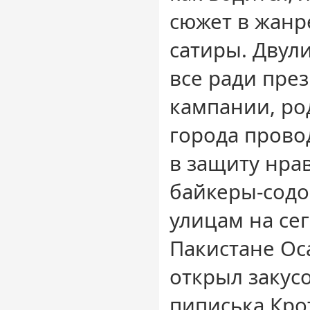
сюжет в жанр
сатиры. Двул
все ради пре
кампании, ро
города прово
в защиту нра
байкеры-содо
улицам на се
Пакистане Ос
открыл закус
пиписька Кро