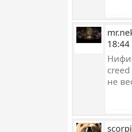
mr.ne
18:44
Нифиг
creed
не ве
scorp