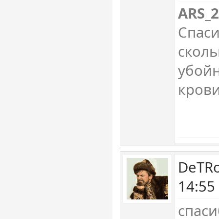
ARS_
Спаси
сколь
убойн
кров
DeTRo
14:55
спаси