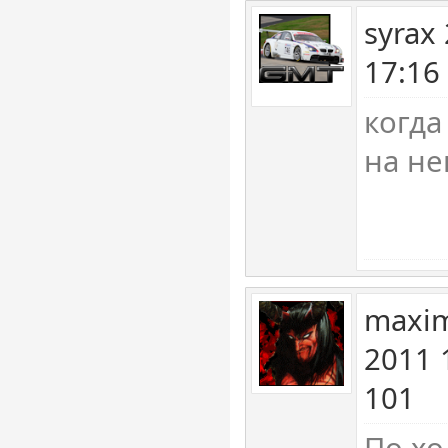
syrax
17:16
когда
на не
maxim
2011 
101