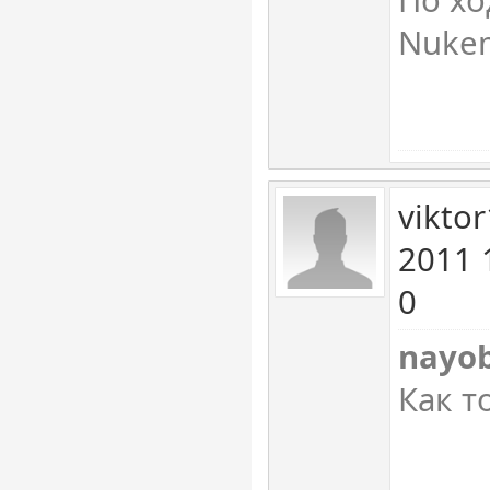
По хо
Nuke
vikto
2011 
0
nayo
Как то