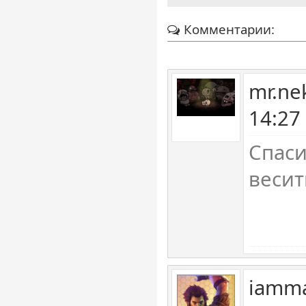
Комментарии:
mr.ne
14:27
Спаси
весит
iamma