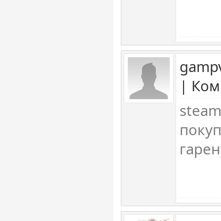
gampv
| Ком
steam
покуп
гарен