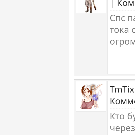
| Ком
Спс п
тока 
огром
TmTix
Комме
Кто бу
через