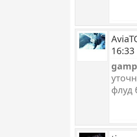
AviaT
16:33
gamp
уточн
флуд 