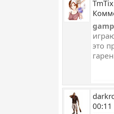
TmTix
Комме
gamp
играю
это п
гарен
darkr
00:11