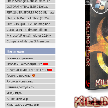
Life is Strange: Double Exposure
(2024) Пиратка
OCTOPATH TRAVELER 0 Deluxe
Edition v.1.0.8 (2025) Portable
FIFA 26 / EA SPORTS FC 26 Ultimate
Edition (2025) EA-Rip
Hell is Us Deluxe Edition (2025)
Пиратка
DRAGON QUEST VII Reimagined
v.1.1.1.0 + Все DLC (2026) Пиратка
CODE VEIN II Ultimate Edition
(2026) Steam-Rip
Microsoft Flight Simulator 2024 +
DLC (2024) Пиратка
Company of Heroes 3 Premium
Edition (2023) RePack
Навигация
Главная страница
Оффлайн активация игр
Steam-аккаунты игр по сети
Горячие новинки
Анонсы новых игр
Ранний доступ игр
Инди игры
Антологии игр
Календарь выхода игр