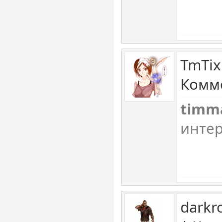
TmTix
Комме
timm
интер
darkr