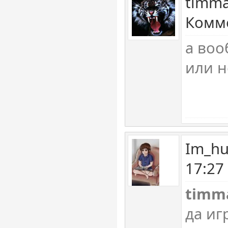
timma
Комме
а воо
или н
Im_hu
17:27
timm
да иг