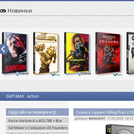
Новинки
GMT-MAX
Action
Оффлайн активация игр
Скачать торрент Killing Floor v.1
Добавил
MAXAGENT
, 17-03-2025, 18:35
Forza Horizon 6 v.403.798 + Все
DLC (2026) Пиратка
Sid Meier's Civilization VII Founders
Edition (2025) Steam-Rip