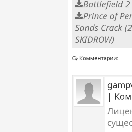
Battlefield 
Prince of Pe
Sands Crack (
SKIDROW)
Комментарии:
gampv
| Ком
Лицен
сущес