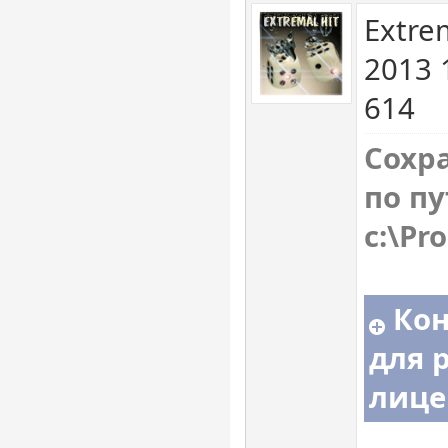
Extre
2013 
614
Сохр
по п
с:\Pr
Кон
для 
лице