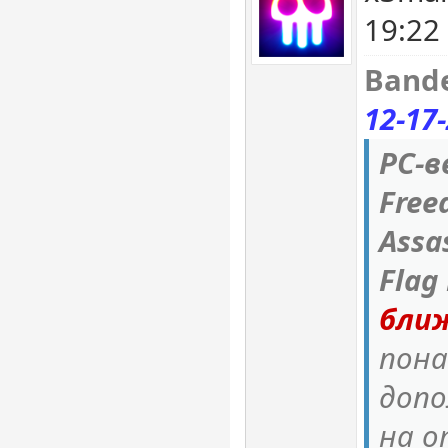
19:22
Bande
12-17-
PC-в
Free
Assas
Flag
бли
пон
допо
на 