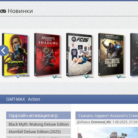
Новинки
GMT-MAX
Action
Оффлайн активация игр
Добавил
Extremal_Hit
, 1-06-2025, 21:04
Black Myth: Wukong Deluxe Edition
(2024) Portable
Atomfall Deluxe Edition (2025)
Steam-Rip