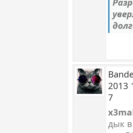
Раз
уве
долг
Bande
2013 
7
x3ma
дык в