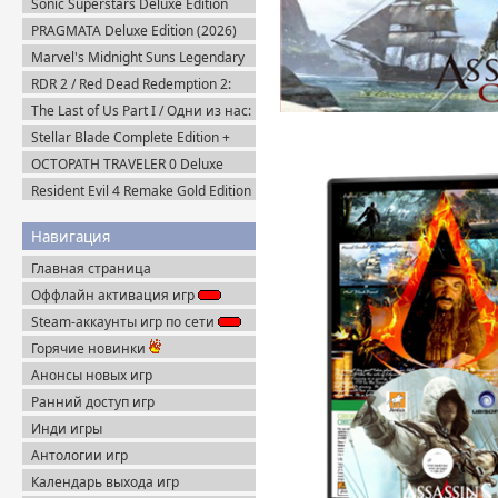
Sonic Superstars Deluxe Edition
(2023) Steam-Rip
PRAGMATA Deluxe Edition (2026)
Пиратка
Marvel's Midnight Suns Legendary
Edition (2022) Steam-Rip
RDR 2 / Red Dead Redemption 2:
Ultimate Edition v.1491.50 (2019)
The Last of Us Part I / Одни из нас:
Пиратка
Часть I Deluxe Edition v.1.1.5.0
Stellar Blade Complete Edition +
(2023) Пиратка
Все DLC (2025) Пиратка
OCTOPATH TRAVELER 0 Deluxe
Edition v.1.0.8 (2025) Portable
Resident Evil 4 Remake Gold Edition
+ Separate Ways (2023) Пиратка
Навигация
Главная страница
Оффлайн активация игр
Steam-аккаунты игр по сети
Горячие новинки
Анонсы новых игр
Ранний доступ игр
Инди игры
Антологии игр
Календарь выхода игр