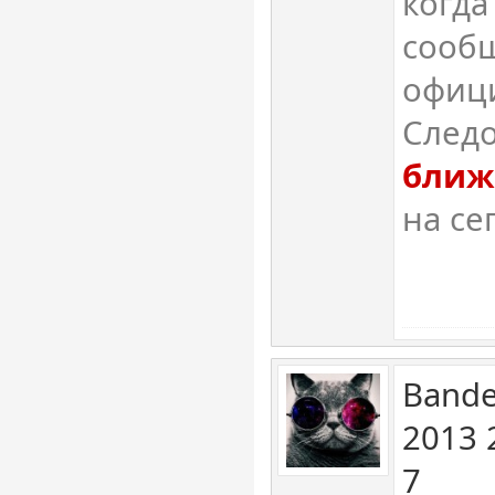
когда
сооб
офиц
След
ближ
на се
Bande
2013 
7