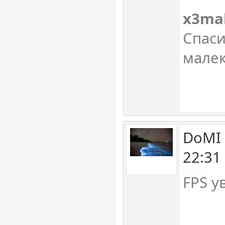
x3ma
Спаси
малек
DoMI 
22:31
FPS у