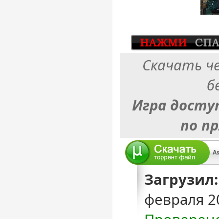
Скачать ч
б
Игра досту
по п
As
Загрузил:
февраля 2