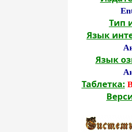
En
Тип 
Язык инт
А
Язык оз
А
Таблетка:
Верси