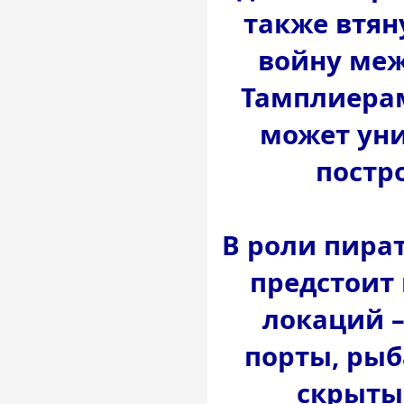
также втян
войну меж
Тамплиерам
может уни
постр
В роли пира
предстоит 
локаций –
порты, рыб
скрыты