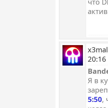
что D
актив
x3mal
20:16
Bande
Я в к
заре
5:50
,