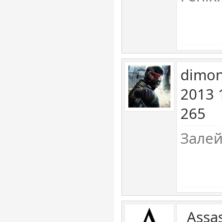
dimon
2013 
265
Залей
_Assa