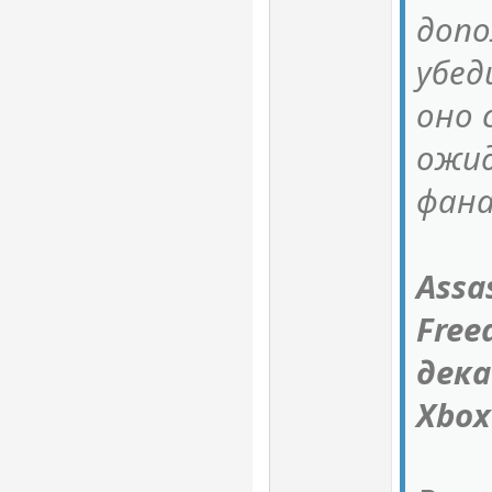
допо
убед
оно
ожи
фан
Assas
Free
дека
Xbox