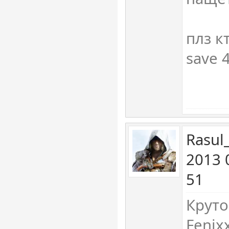
плз к
save 
Rasul
2013 
51
Круто
Fenix