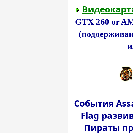
Видеокарт
GTX 260 or A
(поддерживаю
и
События Assas
Flag развив
Пираты пр