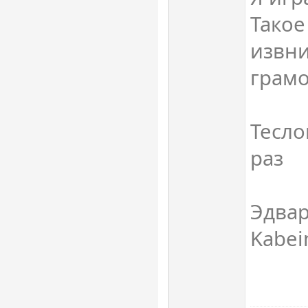
Тако
извни
грамо
Тесло
раз
Эдвар
Kabei