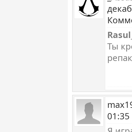
декаб
Комме
Rasul
Ты кр
репа
max19
01:35
Я игр