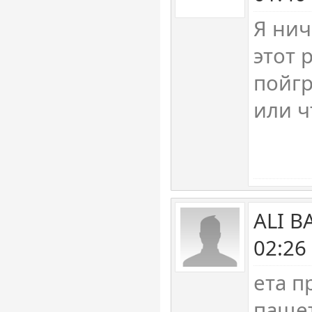
Я нич
этот 
пойгр
или ч
ALI B
02:26
ета п
паще