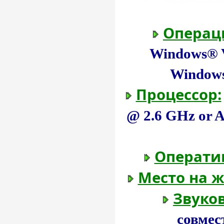
Операц
Windows® V
Windows®
Процессор:
@ 2.6 GHz or 
Операти
Место на ж
Звуков
совмес