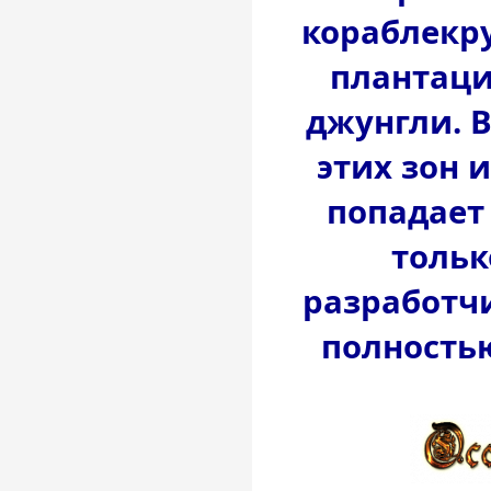
кораблекр
плантаци
джунгли. 
этих зон 
попадает
тольк
разработч
полность