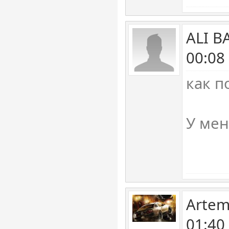
ALI B
00:08
как п
У мен
Artem
01:40