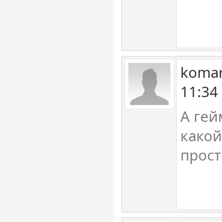
komar
11:34
А гей
како
прос