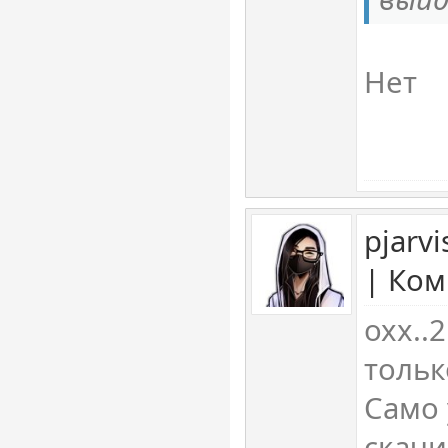
Нет
pjarv
| Ком
охх..
только
Само 
скачи