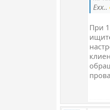
Ехх..
При 1
ищит
настр
клиен
обращ
прова