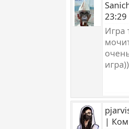
Sanic
23:29
Игра 
мочит
очень
игра))
pjarv
| Ком