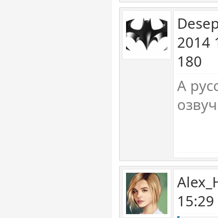
Desep
2014 
180
А рус
озвуч
Alex_
15:29