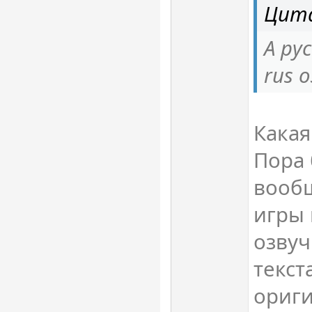
Цита
А ру
rus 
Какая
Пора 
вообщ
игры 
озвуч
текст
ориги