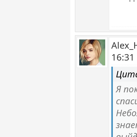
Alex_
16:31
Цита
Я по
спас
Небо
знае
вый