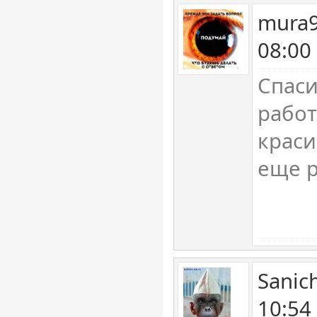
mura9
08:00
Спаси
рабо
краси
еще р
Sanic
10:54