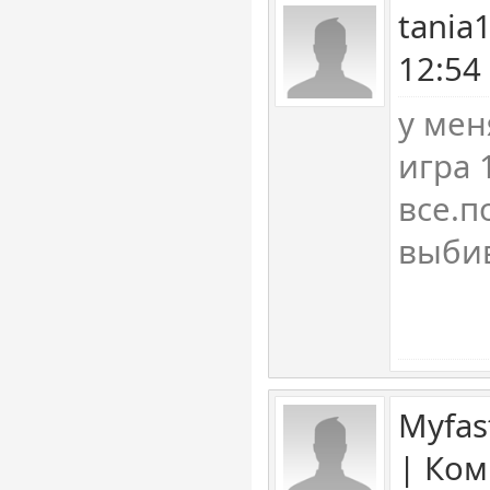
tania
12:54
у мен
игра 
все.п
выбив
Myfas
| Ком