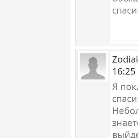
спаси
Zodia
16:25
Я пок
спаси
Небол
знает
выйд