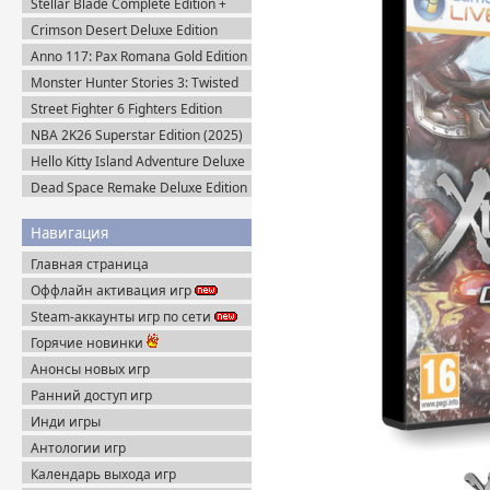
Stellar Blade Complete Edition +
Все DLC (2025) Пиратка
Crimson Desert Deluxe Edition
v.1.14.0 (2026) Portable
Anno 117: Pax Romana Gold Edition
(2025) Uplay-Rip
Monster Hunter Stories 3: Twisted
Reflection (2026) Steam-Rip
Street Fighter 6 Fighters Edition
(2023) Steam-Rip
NBA 2K26 Superstar Edition (2025)
Steam-Rip
Hello Kitty Island Adventure Deluxe
Edition (2025) Steam-Rip
Dead Space Remake Deluxe Edition
(2023) Пиратка
Навигация
Главная страница
Оффлайн активация игр
Steam-аккаунты игр по сети
Горячие новинки
Анонсы новых игр
Ранний доступ игр
Инди игры
Антологии игр
Календарь выхода игр