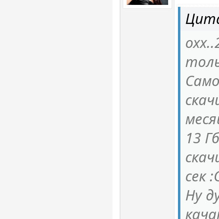
Цита
охх.
тольк
Само
скач
меся
13 Г
скач
сек :
Ну д
кача