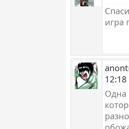
Спаси
игра 
anont
12:18
Одна 
кото
разно
обожа