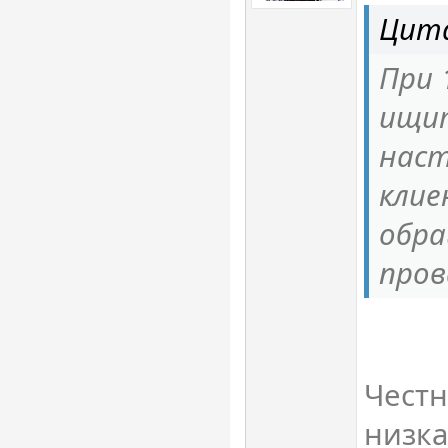
Цит
При 
ищит
наст
клие
обра
пров
Честн
низка