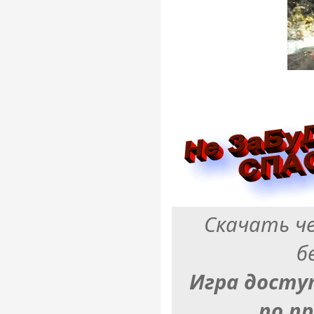
Скачать ч
б
Игра досту
по п