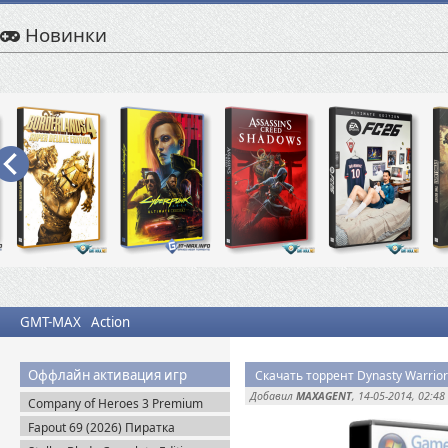
Новинки
GMT-MAX
Action
Оффлайн активация игр
Скачать торрент Dynasty Warriors
Добавил
MAXAGENT
, 14-05-2014, 02:48
Company of Heroes 3 Premium
Edition (2023) RePack
Fapout 69 (2026) Пиратка