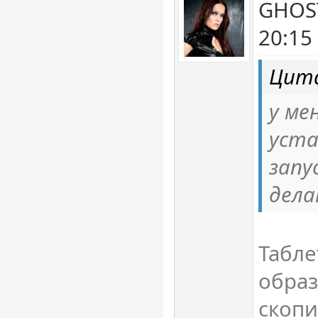
GHOST
20:15
Цита
у ме
уста
запу
дела
Табле
образ
скопи