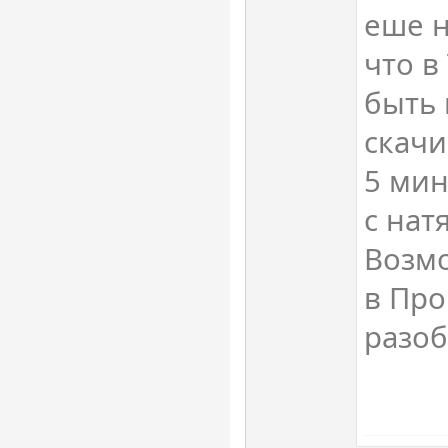
еше н
что в
быть 
скачи
5 мин
с нат
Возмо
в Про
разоб