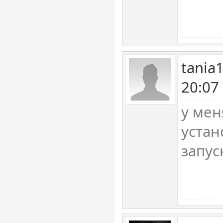
tania
20:07
у мен
устан
запус