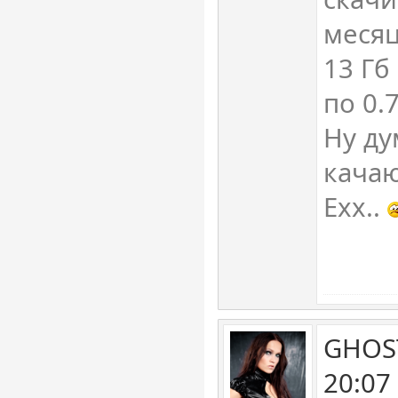
месяц
13 Гб
по 0.7
Ну ду
качаю
Ехх..
GHOST
20:07