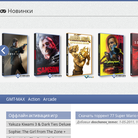
Новинки
GMT-MAX
Action
Arcade
Оффлайн активация игр
Скачать торрент 77 Super Mario
Добавил
doschanov_temer
, 1-05-2011, 
Yakuza Kiwami 3 & Dark Ties Deluxe
Edition (2026) Steam-Rip
Sophie: The Girl From The Zone +
DLC (2026) Пиратка