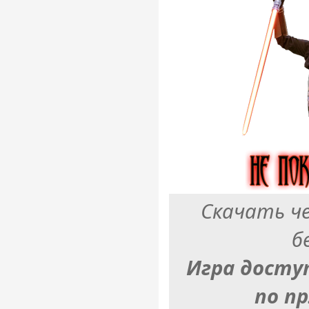
Скачать ч
б
Игра досту
по п