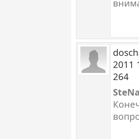
вним
dosch
2011 
264
SteN
Конеч
вопр