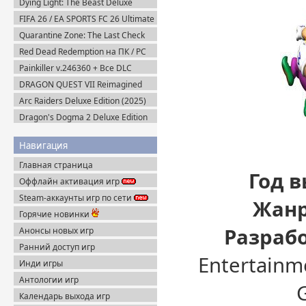
Dying Light: The Beast Deluxe
Edition v.1.6.4 + Все DLC (2025)
FIFA 26 / EA SPORTS FC 26 Ultimate
Пиратка
Edition (2025) EA-Rip
Quarantine Zone: The Last Check
v.1.1.13.2054 + Все DLC (2026)
Red Dead Redemption на ПК / PC
Пиратка
(2024) Пиратка
Painkiller v.246360 + Все DLC
(2025) Portable
DRAGON QUEST VII Reimagined
v.1.1.1.0 + Все DLC (2026) Пиратка
Arc Raiders Deluxe Edition (2025)
Steam-Rip
Dragon's Dogma 2 Deluxe Edition
(2024) Пиратка
Навигация
Главная страница
Год в
Оффлайн активация игр
Steam-аккаунты игр по сети
Жанр
Горячие новинки
Разраб
Анонсы новых игр
Ранний доступ игр
Entertainm
Инди игры
Антологии игр
Календарь выхода игр