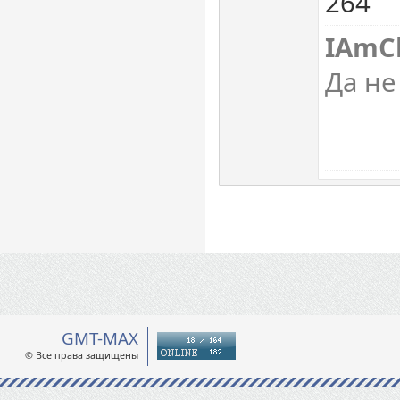
264
IAmC
Да не
GMT-MAX
© Все права защищены