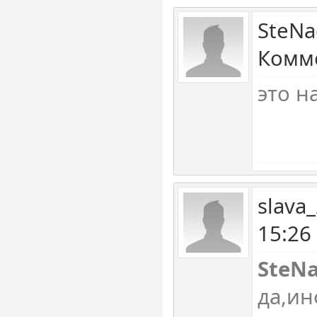
SteNa
Комме
это н
slava
15:26
SteN
да,и