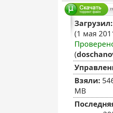
77
Загрузил:
(1 мая 201
Проверен
(
doschano
Управлен
Взяли:
54
MB
Последняя