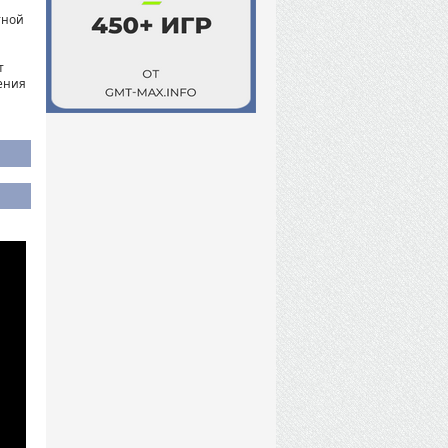
тной
т
вения