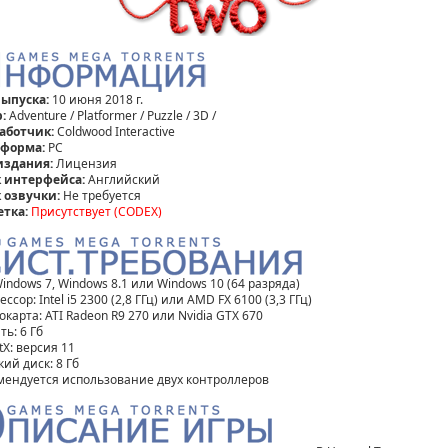
выпуска:
10 июня 2018 г.
р:
Adventure / Platformer / Puzzle / 3D /
аботчик:
Coldwood Interactive
форма:
PC
издания:
Лицензия
 интерфейса:
Английский
 озвучки:
Не требуется
етка:
Присутствует (CODEX)
indows 7, Windows 8.1 или Windows 10 (64 разряда)
ссор: Intel i5 2300 (2,8 ГГц) или AMD FX 6100 (3,3 ГГц)
карта: ATI Radeon R9 270 или Nvidia GTX 670
ь: 6 Гб
tX: версия 11
ий диск: 8 Гб
мендуется использование двух контроллеров