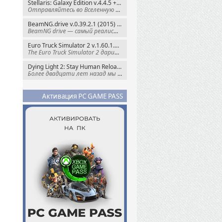
Stellaris: Galaxy Edition v.4.4.5 + Все DLC (2016) Пиратка
Отправляйтесь во Вселенную полную чудес и
BeamNG.drive v.0.39.2.1 (2015) RePack
BeamNG drive — самый реалистичный
Euro Truck Simulator 2 v.1.60.1.7s + Все DLC (2012) Пиратка
The Euro Truck Simulator 2 дарит вам опыт
Dying Light 2: Stay Human Reloaded Edition v.1.28.3 + Все DLC (2022) RePack
Более двадцати лет назад мы пытались
Активация PC GAME PASS