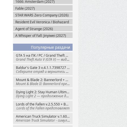
1666: Amsterdam (2027)
Fable (2027)
STAR WARS Zero Company (2026)
Resident Evil Veronica / Biohazard
RE: Veronica (2027)
Agent of Strange (2026)
A Whisper of Fall: Jinyiwei (2027)
Популярные раздачи
GTA 5 на ПК / PC / Grand Theft Auto V: Premium Edition (2015) Steam-Rip
Grand Theft Auto V (GTA V) — видеоигра из
Baldur's Gate 3 v.4.1.1.7398727 + Все DLC (2023) GOG-Rip
Соберите отряд и вернитесь в Забытые
Mount & Blade 2: Bannerlord + War Sails v.1.4.7.117484 (2025) GOG
Mount & Blade II: Bannerlord представляет
Dying Light 2: Stay Human Ultimate Edition v.1.29.0 + Все DLC (2022) Пиратка
Dying Light 2 — продолжение динамичного
Lords of the Fallen v.2.5.550 + Все DLC (2023) Пиратка
Lords of the Fallen представляет
American Truck Simulator v.1.60.1.8s + Все DLC (2016) Пиратка
American Truck Simulator - симулятор