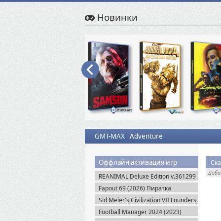
Новинки
GMT-MAX
Adventure
Оффлайн активация игр
Ска
Доб
REANIMAL Deluxe Edition v.361299
(2026) Пиратка
Fapout 69 (2026) Пиратка
Sid Meier's Civilization VII Founders
Edition (2025) Steam-Rip
Football Manager 2024 (2023)
Steam-Rip