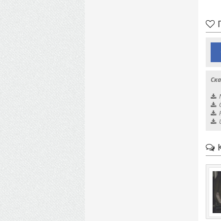
П
Ска
К