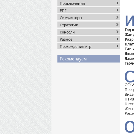
Приключения
РПГ
Симуляторы
Стратегии
Год 
Консоли
Жан
Разное
Разр
Плат
Прохождения игр
Тип 
Язык
Язык
Рекомендуем
Табл
ОС: W
Проце
Видео
Памят
Direc
Жестк
Реко