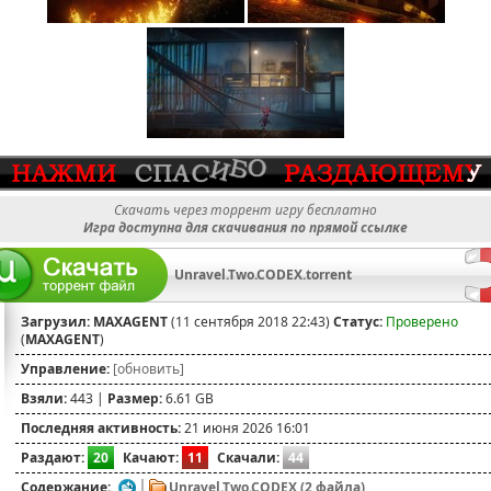
Скачать через торрент игру бесплатно
Игра доступна для скачивания по прямой ссылке
Unravel.Two.CODEX.torrent
Загрузил:
MAXAGENT
(11 сентября 2018 22:43)
Статус:
Проверено
(
MAXAGENT
)
Управление:
[обновить]
Взяли:
443 |
Размер:
6.61 GB
Последняя активность:
21 июня 2026 16:01
Раздают:
20
Качают:
11
Скачали:
44
Содержание:
Unravel.Two.CODEX (2 файла)