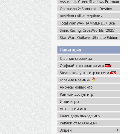
Assassin's Creed Shadows Premium
Edition (2025) Пиратка
Onimusha 2: Samurai's Destiny +
DLC (2025) Пиратка
Resident Evil 9: Requiem /
BIOHAZARD Реквием (2026)
Total War WARHAMMER III + Все
Пиратка
DLC (2022-2025) Steam-Rip
Sonic Racing: CrossWorlds (2025)
Steam-Rip
Star Wars Outlaws Ultimate Edition
(2024) Uplay-Rip
Навигация
Главная страница
Оффлайн активация игр
Steam-аккаунты игр по сети
Горячие новинки
Анонсы новых игр
Ранний доступ игр
Инди игры
Антологии игр
Календарь выхода игр
Репаки от MAXAGENT
Экшен