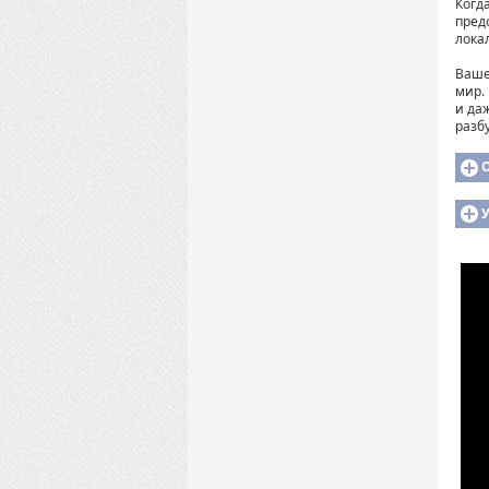
Когд
пред
лока
Ваше
мир.
и да
разб
У