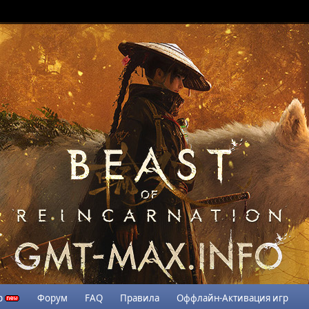
р
Форум
FAQ
Правила
Оффлайн-Активация игр