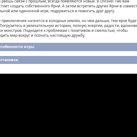
а рвешь связи с прошлым, всегда появляются новые. В Unravel Two вам
стоит создать собственного Ярни. А затем встретить других Ярни в совмес
льной или одиночной игре, подружиться и помогать друг другу.
 приключение начнется в холодных землях, но чем дальше, тем ярче буде
 Погрузитесь в увлекательную историю, полную энергии, радости, вдохно
же монстров. Подходите к проблемам с позитивом и смелостью, чтобы
удить мир вокруг и познать настоящую дружбу.
Особенности игры:
становка: