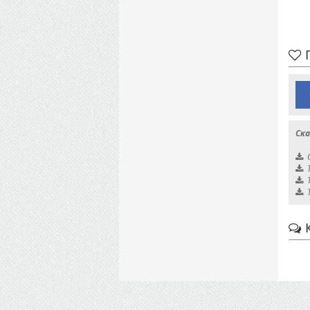
П
Ска
К