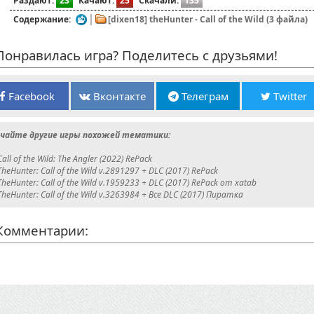
Раздают:
23
Качают:
25
Скачали:
135
Содержание:
[dixen18] theHunter - Call of the Wild (3 файла)
онравилась игра? Поделитесь с друзьями!
Facebook
Вконтакте
Телеграм
Twitter
чайте другие игры похожей тематики:
Call of the Wild: The Angler (2022) RePack
TheHunter: Call of the Wild v.2891297 + DLC (2017) RePack
TheHunter: Call of the Wild v.1959233 + DLC (2017) RePack от xatab
TheHunter: Call of the Wild v.3263984 + Все DLC (2017) Пиратка
омментарии: