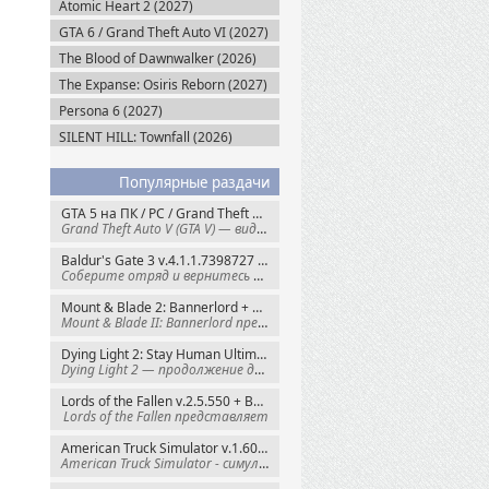
Atomic Heart 2 (2027)
GTA 6 / Grand Theft Auto VI (2027)
The Blood of Dawnwalker (2026)
The Expanse: Osiris Reborn (2027)
Persona 6 (2027)
SILENT HILL: Townfall (2026)
Популярные раздачи
GTA 5 на ПК / PC / Grand Theft Auto V: Premium Edition (2015) Steam-Rip
Grand Theft Auto V (GTA V) — видеоигра из
Baldur's Gate 3 v.4.1.1.7398727 + Все DLC (2023) GOG-Rip
Соберите отряд и вернитесь в Забытые
Mount & Blade 2: Bannerlord + War Sails v.1.4.7.117484 (2025) GOG
Mount & Blade II: Bannerlord представляет
Dying Light 2: Stay Human Ultimate Edition v.1.29.0 + Все DLC (2022) Пиратка
Dying Light 2 — продолжение динамичного
Lords of the Fallen v.2.5.550 + Все DLC (2023) Пиратка
Lords of the Fallen представляет
American Truck Simulator v.1.60.1.8s + Все DLC (2016) Пиратка
American Truck Simulator - симулятор