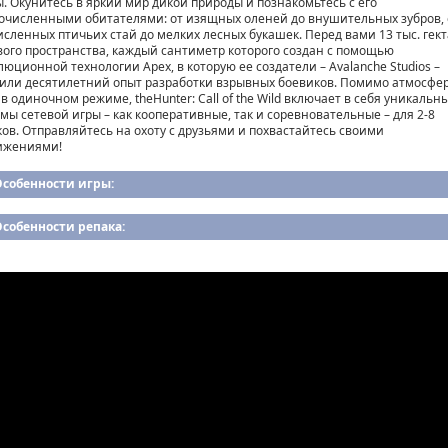
ы. Окунитесь в яркий мир дикой природы и познакомьтесь с его
очисленными обитателями: от изящных оленей до внушительных зубров, 
исленных птичьих стай до мелких лесных букашек. Перед вами 13 тыс. гек
вого пространства, каждый сантиметр которого создан с помощью
люционной технологии Apex, в которую ее создатели – Avalanche Studios –
или десятилетний опыт разработки взрывных боевиков. Помимо атмосфе
в одиночном режиме, theHunter: Call of the Wild включает в себя уникальн
мы сетевой игры – как кооперативные, так и соревновательные – для 2-8
ков. Отправляйтесь на охоту с друзьями и похвастайтесь своими
ижениями!
Особенности игры:
собенности репака: