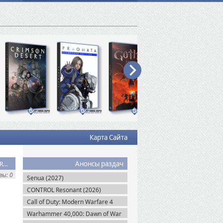
Карта Сайта
Анонсы раздач
Скачать торрент TheHunter: Call of the Wild Complete Collection + Все DLC (2017) RePack
ы: 0
Senua (2027)
CONTROL Resonant (2026)
Call of Duty: Modern Warfare 4
(2026)
Warhammer 40,000: Dawn of War
IV (2026)