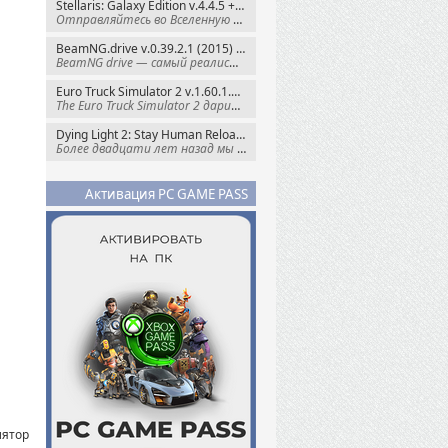
Stellaris: Galaxy Edition v.4.4.5 + Все DLC (2016) Пиратка
Отправляйтесь во Вселенную полную чудес и
BeamNG.drive v.0.39.2.1 (2015) RePack
BeamNG drive — самый реалистичный
Euro Truck Simulator 2 v.1.60.1.7s + Все DLC (2012) Пиратка
The Euro Truck Simulator 2 дарит вам опыт
Dying Light 2: Stay Human Reloaded Edition v.1.28.3 + Все DLC (2022) RePack
Более двадцати лет назад мы пытались
Активация PC GAME PASS
лятор