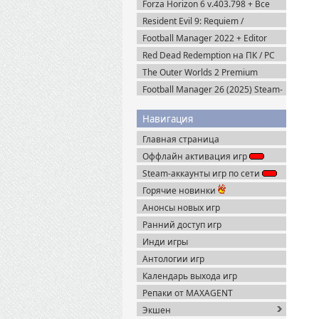
Forza Horizon 6 v.403.798 + Все
DLC (2026) Пиратка
Resident Evil 9: Requiem /
BIOHAZARD Реквием (2026)
Football Manager 2022 + Editor
Пиратка
(2021) Steam-Rip
Red Dead Redemption на ПК / PC
(2024) Пиратка
The Outer Worlds 2 Premium
Edition v.1.2.0.1 (2025) Пиратка
Football Manager 26 (2025) Steam-
Rip
Навигация
Главная страница
Оффлайн активация игр
Steam-аккаунты игр по сети
Горячие новинки
Анонсы новых игр
Ранний доступ игр
Инди игры
Антологии игр
Календарь выхода игр
Репаки от MAXAGENT
Экшен