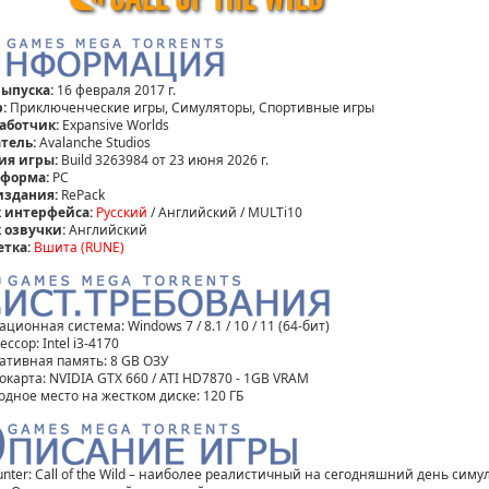
выпуска:
16 февраля 2017 г.
:
Приключенческие игры, Симуляторы, Спортивные игры
аботчик:
Expansive Worlds
тель:
Avalanche Studios
ия игры:
Build 3263984 от 23 июня 2026 г.
форма:
PC
издания:
RePack
 интерфейса:
Русский
/ Английский / MULTi10
 озвучки:
Английский
етка:
Вшита (RUNE)
ционная система: Windows 7 / 8.1 / 10 / 11 (64-бит)
ссор: Intel i3-4170
ативная память: 8 GB ОЗУ
окарта: NVIDIA GTX 660 / ATI HD7870 - 1GB VRAM
одное место на жестком диске: 120 ГБ
unter: Call of the Wild – наиболее реалистичный на сегодняшний день симу