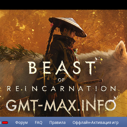
р
Форум
FAQ
Правила
Оффлайн-Активация игр