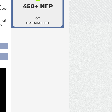
от
таров
рной
ые