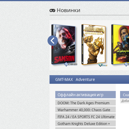
Новинки
GMT-MAX
Adventure
Оффлайн активация игр
Доб
DOOM: The Dark Ages Premium
Edition + Все DLC (2025) Пиратка
Warhammer 40,000: Chaos Gate
Daemonhunters (2022) Steam-Rip
FIFA 24 / EA SPORTS FC 24 Ultimate
Edition (2023) EA-Rip
Gotham Knights Deluxe Edition +
Все DLC (2022) Пиратка