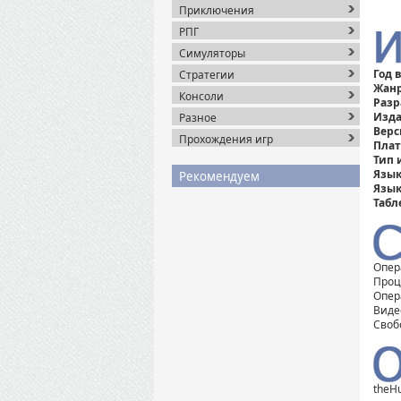
Приключения
РПГ
Симуляторы
Год 
Стратегии
Жанр
Консоли
Разр
Изда
Разное
Верс
Прохождения игр
Плат
Тип 
Язык
Рекомендуем
Язык
Табл
Опера
Проце
Опер
Виде
Своб
theH