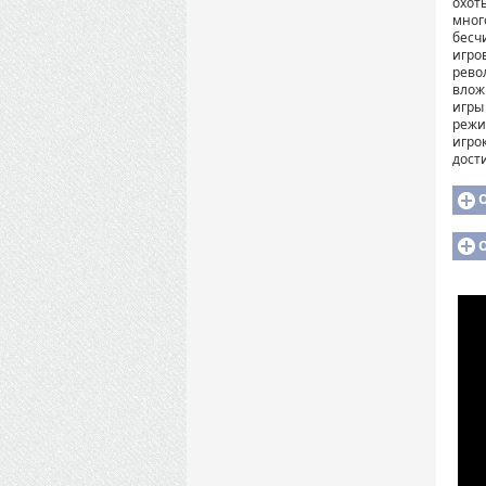
охот
мног
бесч
игро
рево
влож
игры 
режи
игро
дост
О