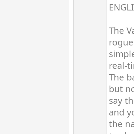
ENGL
The Va
rogue
simpl
real-
The ba
but no
say th
and y
the n