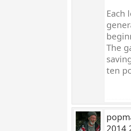
Each l
gener
begin
The g
savin
ten p
popma
2014 