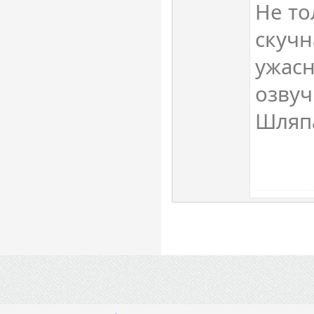
Не то
скучн
ужасн
озвуч
Шляп