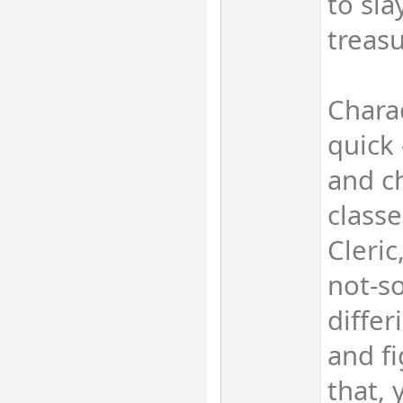
to sl
treasu
Charac
quick
and c
classe
Cleric
not-s
differ
and fi
that, 