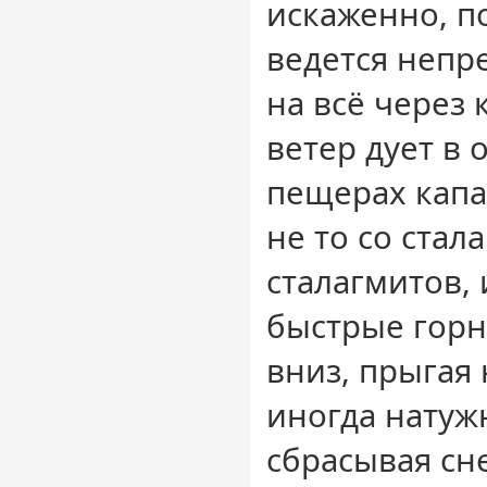
искаженно, п
ведется непр
на всё через 
ветер дует в 
пещерах капае
не то со стала
сталагмитов, 
быстрые горн
вниз, прыгая 
иногда натуж
сбрасывая сн