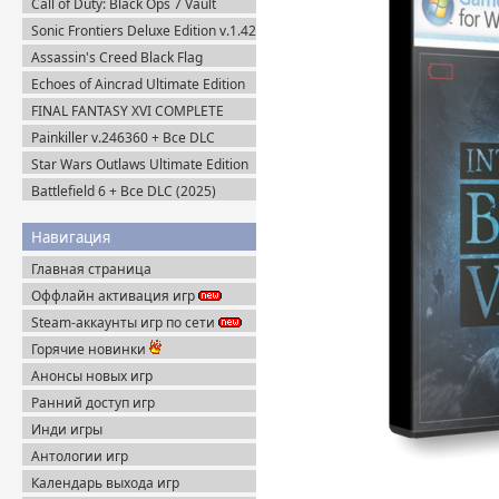
Call of Duty: Black Ops 7 Vault
Edition (2025) Steam-Rip
Sonic Frontiers Deluxe Edition v.1.42
+ Все DLC (2022) Пиратка
Assassin's Creed Black Flag
Resynced (2026) Uplay-Rip
Echoes of Aincrad Ultimate Edition
(2026) Steam-Rip
FINAL FANTASY XVI COMPLETE
EDITION v.1.03 (2024) Пиратка
Painkiller v.246360 + Все DLC
(2025) Portable
Star Wars Outlaws Ultimate Edition
(2024) Uplay-Rip
Battlefield 6 + Все DLC (2025)
Portable
Навигация
Главная страница
Оффлайн активация игр
Steam-аккаунты игр по сети
Горячие новинки
Анонсы новых игр
Ранний доступ игр
Инди игры
Антологии игр
Календарь выхода игр