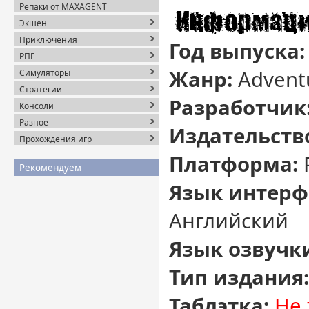
Репаки от MAXAGENT
Экшен
Приключения
Год выпуска
РПГ
Жанр:
Advent
Симуляторы
Стратегии
Разработчик
Консоли
Разное
Издательств
Прохождения игр
Платформа:
Рекомендуем
Язык интерф
Английский
Язык озвучк
Тип издания
Таблэтка:
Не 