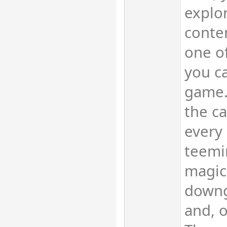
explor
conten
one o
you c
game.
the ca
every 
teemi
magic
downg
and, o