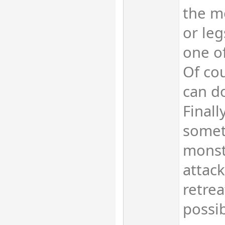
the m
or leg
one of
Of co
can d
Finall
somet
monste
attack
retrea
possib