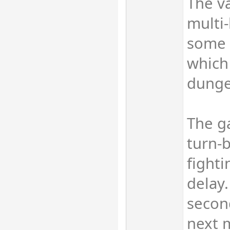
The va
multi-
some 
which
dunge
The g
turn-
fighti
delay.
secon
next 