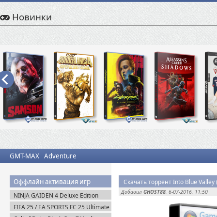
Новинки
GMT-MAX
Adventure
Оффлайн активация игр
Скачать торрент Into Blue Valle
Добавил
GHOST88
, 6-07-2016, 11:50
NINJA GAIDEN 4 Deluxe Edition
v.1.0.4.0 (2025) Portable
FIFA 25 / EA SPORTS FC 25 Ultimate
Edition (2024) EA-Rip