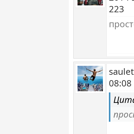
223
прост
saule
08:08
Цита
прос