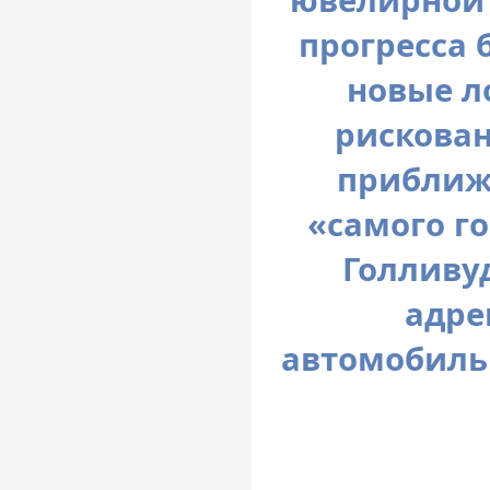
ювелирной 
прогресса 
новые л
рискован
приближа
«самого г
Голливу
адре
автомобильн