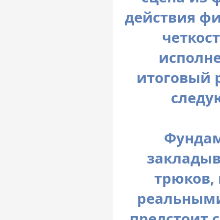
действия фи
четкос
исполне
итоговый 
следу
Фундам
закладыв
трюков,
реальными
предстоит с