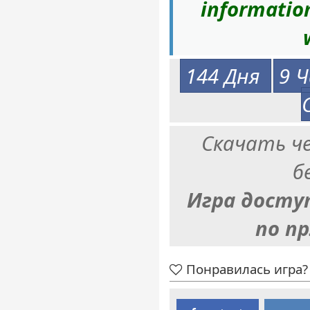
informatio
144 Дня
9 Ч
Скачать ч
б
Игра досту
по п
Понравилась игра? 