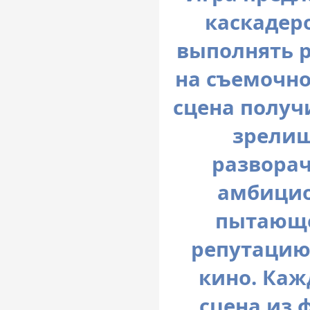
каскадер
выполнять 
на съемочно
сцена получ
зрелищ
разворач
амбицио
пытающе
репутацию
кино. Каж
сцена из 