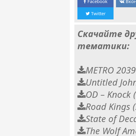
Facebook
Вкон
Twitter
Скачайте др
тематики:
METRO 2039 
Untitled Jo
OD – Knock 
Road Kings 
State of Dec
The Wolf Am