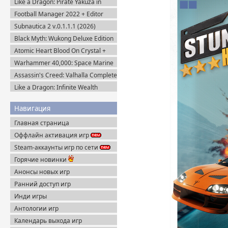
Like a Dragon: Pirate Yakuza in
Hawaii (2025) Steam-Rip
Football Manager 2022 + Editor
(2021) Steam-Rip
Subnautica 2 v.0.1.1.1 (2026)
Пиратка
Black Myth: Wukong Deluxe Edition
(2024) Portable
Atomic Heart Blood On Crystal +
Все DLC (2026) Пиратка
Warhammer 40,000: Space Marine
2 v.13.1.0.1 + Все DLC (2024)
Assassin's Creed: Valhalla Complete
Пиратка
Edition v.1.7.0 (2020) Пиратка
Like a Dragon: Infinite Wealth
Ultimate Edition (2024) Steam-Rip
Навигация
Главная страница
Оффлайн активация игр
Steam-аккаунты игр по сети
Горячие новинки
Анонсы новых игр
Ранний доступ игр
Инди игры
Антологии игр
Календарь выхода игр