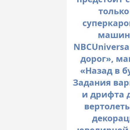
только
суперкаро
машин 
NBCUniversal:
дорог», м
«Назад в б
Задания вар
и дрифта 
вертолет
декорац