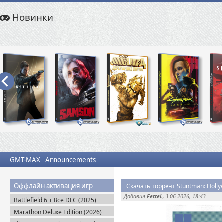
Новинки
GMT-MAX
Announcements
Оффлайн активация игр
Скачать торрент Stuntman: Holly
Добавил
FetteL
, 3-06-2026, 18:43
Battlefield 6 + Все DLC (2025)
Portable
Marathon Deluxe Edition (2026)
Steam-Rip