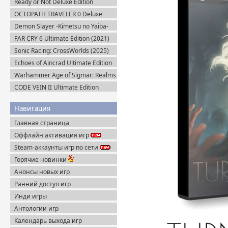
Ready or Not Deluxe Edition
v.117216 + Все DLC (2023)
OCTOPATH TRAVELER 0 Deluxe
Пиратка
Edition v.1.0.8 (2025) Portable
Demon Slayer -Kimetsu no Yaiba-
The Hinokami Chronicles 2 (2025)
FAR CRY 6 Ultimate Edition (2021)
Steam-Rip
Uplay-Rip
Sonic Racing: CrossWorlds (2025)
Steam-Rip
Echoes of Aincrad Ultimate Edition
(2026) Steam-Rip
Warhammer Age of Sigmar: Realms
of Ruin Ultimate Edition (2023)
CODE VEIN II Ultimate Edition
Steam-Rip
(2026) Steam-Rip
Навигация
Главная страница
Оффлайн активация игр
Steam-аккаунты игр по сети
Горячие новинки
Анонсы новых игр
Ранний доступ игр
Инди игры
Антологии игр
Календарь выхода игр