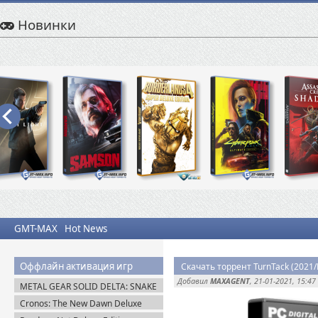
Новинки
GMT-MAX
Hot News
Оффлайн активация игр
Скачать торрент TurnTack (202
Добавил
MAXAGENT
, 21-01-2021, 15:47
METAL GEAR SOLID DELTA: SNAKE
EATER v.1.2.4 (2025) Пиратка
Cronos: The New Dawn Deluxe
Edition v.1.4.0.0 (2025) Пиратка