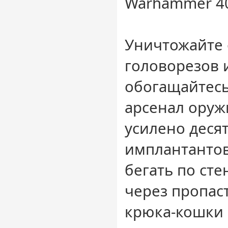
Warhammer 40
Уничтожайте
головорезов 
обогащайтесь
арсенал оруж
усилено деся
имплантанто
бегать по ст
через пропас
крюка-кошки 