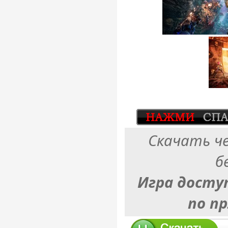
Скачать ч
б
Игра досту
по п