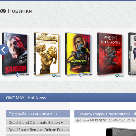
Новинки
GMT-MAX
Hot News
Оффлайн активация игр
Скачать торрент Necromunda: Hi
Добавил
MAXAGENT
, 16-09-2021, 21:16
Dead Island 2 Ultimate Edition +
Все DLC (2023) Пиратка
Dead Space Remake Deluxe Edition
(2023) Пиратка