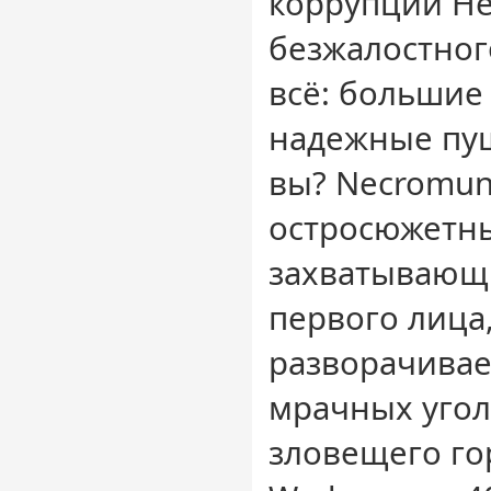
коррупции Н
безжалостног
всё: большие
надежные пуш
вы? Necromun
остросюжетны
захватывающ
первого лица
разворачивае
мрачных угол
зловещего го