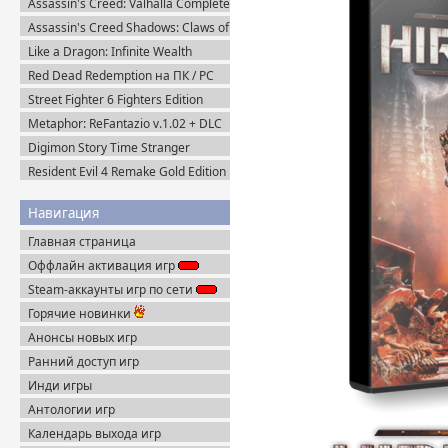
Assassin's Creed: Valhalla Complete
Edition v.1.7.0 (2020) Пиратка
Assassin's Creed Shadows: Claws of
Awaji (2025) Portable
Like a Dragon: Infinite Wealth
Ultimate Edition (2024) Steam-Rip
Red Dead Redemption на ПК / PC
(2024) Пиратка
Street Fighter 6 Fighters Edition
(2023) Steam-Rip
Metaphor: ReFantazio v.1.02 + DLC
(2024) RePack
Digimon Story Time Stranger
Ultimate Edition (2025) Steam-Rip
Resident Evil 4 Remake Gold Edition
+ Separate Ways (2023) Пиратка
Навигация
Главная страница
Оффлайн активация игр
Steam-аккаунты игр по сети
Горячие новинки
Анонсы новых игр
Ранний доступ игр
Инди игры
Антологии игр
Календарь выхода игр