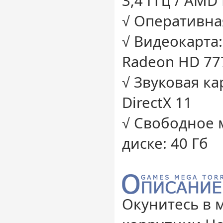
3,4 ГГц / AMD 
√ Оперативная
√ Видеокарта:
Radeon HD 77
√ Звуковая ка
DirectX 11
√ Свободное 
диске: 40 Гб
Окунитесь в 