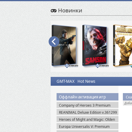
Новинки
GMT-MAX
Hot News
Оффлайн активация игр
Ска
Доб
Company of Heroes 3 Premium
Edition (2023) RePack
REANIMAL Deluxe Edition v.361299
(2026) Пиратка
Heroes of Might and Magic: Olden
Era v.0.80.34 (2026) Пиратка
Europa Universalis V: Premium
Edition v.1.3.11 (2025) Пиратка