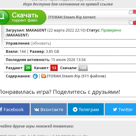
Игра доступна для скачивания по прямой ссылке
ITORAH.Steam.Rip.torrent
Загрузил:
MAXAGENT
(22 марта 2022 22:10)
Статус:
Проверено
(
MAXAGENT
)
Управление:
[обновить]
Взяли:
144 |
Размер:
3.85 GB
Последняя активность:
15 июля 2026 13:34
Раздают:
29
Качают:
13
Скачали:
168
Содержание:
ITORAH.Steam.Rip (511 файлов)
онравилась игра? Поделитесь с друзьями!
Facebook
Вконтакте
Телеграм
Twitter
чайте другие игры похожей тематики: