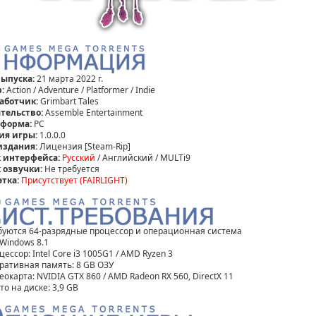
выпуска:
21 марта 2022 г.
р:
Action / Adventure / Platformer / Indie
аботчик:
Grimbart Tales
тельство:
Assemble Entertainment
тформа:
РС
ия игры:
1.0.0.0
издания:
Лицензия [Steam-Rip]
 интерфейса:
Русский
/ Английский / MULTi9
 озвучки:
Не требуется
этка:
Присутствует (FAIRLIGHT)
ебуются 64-разрядные процессор и операционная система
 Windows 8.1
цессор: Intel Core i3 1005G1 / AMD Ryzen 3
еративная память: 8 GB ОЗУ
еокарта: NVIDIA GTX 860 / AMD Radeon RX 560, DirectX 11
то на диске: 3,9 GB