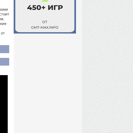
вами
стоит
ом,
окие
 от