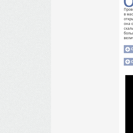
Пров
в ма
откр
она 
скал
боль
вели
О