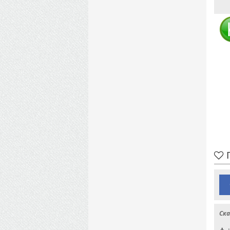
П
Ска