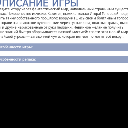
едите Итору через фантастический мир, наполненный странными сущест
сках. Человечество исчезло. Кажется, выжила только Итора! Теперь ей пред
ыть тайну собственного прошлого: вооружившись своим болтливым топор
отправится в сложное путешествие через густые леса, опасные храмы, выс
ы и другие нарисованные от руки пейзажи. Невинное желание получить
ше знаний быстро оборачивается важной миссией: спасти этот новый мир
чайшей угрозы — загадочной чумы, которая вот-вот поглотит всё вокруг.
Особенности игры:
собенности репака: