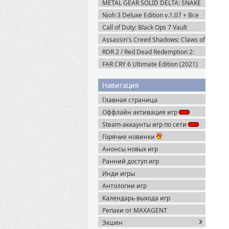
METAL GEAR SOLID DELTA: SNAKE
EATER v.1.2.4 (2025) Пиратка
Nioh 3 Deluxe Edition v.1.07 + Все
DLC (2026) Пиратка
Call of Duty: Black Ops 7 Vault
Edition (2025) Steam-Rip
Assassin's Creed Shadows: Claws of
Awaji (2025) Portable
RDR 2 / Red Dead Redemption 2:
Ultimate Edition v.1491.50 (2019)
FAR CRY 6 Ultimate Edition (2021)
Пиратка
Uplay-Rip
Навигация
Главная страница
Оффлайн активация игр
Steam-аккаунты игр по сети
Горячие новинки
Анонсы новых игр
Ранний доступ игр
Инди игры
Антологии игр
Календарь выхода игр
Репаки от MAXAGENT
Экшен