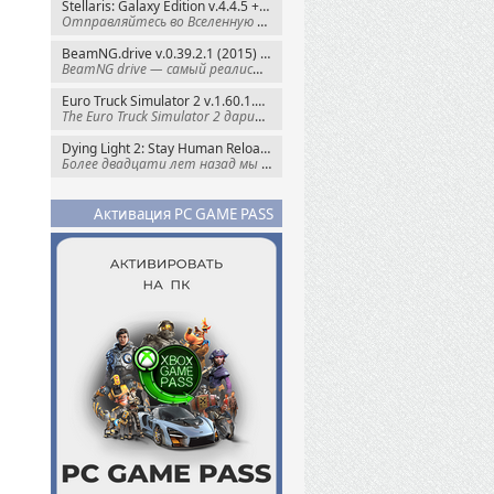
Stellaris: Galaxy Edition v.4.4.5 + Все DLC (2016) Пиратка
Отправляйтесь во Вселенную полную чудес и
BeamNG.drive v.0.39.2.1 (2015) RePack
BeamNG drive — самый реалистичный
Euro Truck Simulator 2 v.1.60.1.7s + Все DLC (2012) Пиратка
The Euro Truck Simulator 2 дарит вам опыт
Dying Light 2: Stay Human Reloaded Edition v.1.28.3 + Все DLC (2022) RePack
Более двадцати лет назад мы пытались
Активация PC GAME PASS