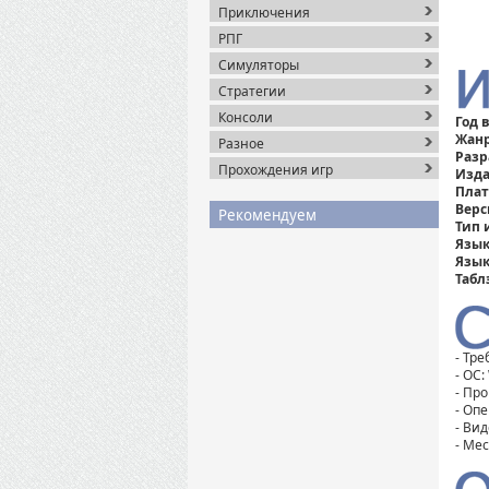
Приключения
РПГ
Симуляторы
Стратегии
Консоли
Год 
Жан
Разное
Разр
Прохождения игр
Изда
Пла
Верс
Рекомендуем
Тип 
Язык
Язык
Табл
- Тр
- ОС:
- Про
- Оп
- Вид
- Мес