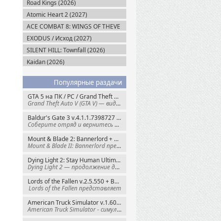
Road Kings (2026)
Atomic Heart 2 (2027)
ACE COMBAT 8: WINGS OF THEVE
(2026)
EXODUS / Исход (2027)
SILENT HILL: Townfall (2026)
Kaidan (2026)
Популярные раздачи
GTA 5 на ПК / PC / Grand Theft Auto V: Premium Edition (2015) Steam-Rip
Grand Theft Auto V (GTA V) — видеоигра из
Baldur's Gate 3 v.4.1.1.7398727 + Все DLC (2023) GOG-Rip
Соберите отряд и вернитесь в Забытые
Mount & Blade 2: Bannerlord + War Sails v.1.4.7.117484 (2025) GOG
Mount & Blade II: Bannerlord представляет
Dying Light 2: Stay Human Ultimate Edition v.1.29.0 + Все DLC (2022) Пиратка
Dying Light 2 — продолжение динамичного
Lords of the Fallen v.2.5.550 + Все DLC (2023) Пиратка
Lords of the Fallen представляет
American Truck Simulator v.1.60.1.8s + Все DLC (2016) Пиратка
American Truck Simulator - симулятор