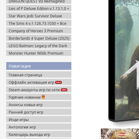
DRAGON QUEST VII Reimagined
v.53085 (2025) Portable
v.1.1.1.0 + Все DLC (2026) Пиратка
Lies of P Deluxe Edition v.1.13.1.0 +
Все DLC (2023) Пиратка
Star Wars Jedi: Survivor Deluxe
Edition (2023) Steam-Rip
The Sims 4 v.1.126.73.1030 + Все
DLC (2014-2025) Portable
Company of Heroes 3 Premium
Edition (2023) RePack
Borderlands 4 Super Deluxe (2025)
Steam-Rip
LEGO Batman: Legacy of the Dark
Knight / ЛЕГО Бэтмен: Наследие
Monster Hunter Wilds Premium
Тёмного Рыцаря (2026) Portable
Edition (2025) Steam-Rip
Навигация
Главная страница
Оффлайн активация игр
Steam-аккаунты игр по сети
Горячие новинки
Анонсы новых игр
Ранний доступ игр
Инди игры
Антологии игр
Календарь выхода игр