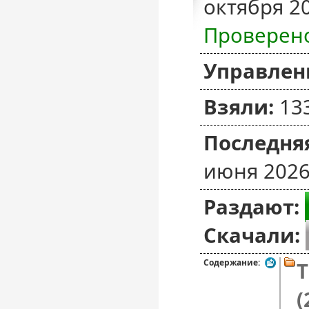
октября 2
Проверен
Управлен
Взяли:
13
Последняя
июня 2026
Раздают:
Скачали:
Содержание:
T
(