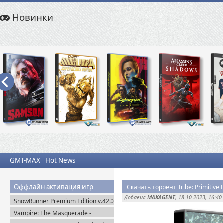
Новинки
GMT-MAX
Hot News
Оффлайн активация игр
Скачать торрент Tribe: Primitive 
Добавил
MAXAGENT
, 18-10-2023, 16:40
SnowRunner Premium Edition v.42.0
+ Все DLC (2020) Пиратка
Vampire: The Masquerade -
Bloodlines 2 Premium Edition