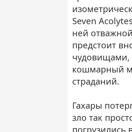
изометрическ
Seven Acolytes
ней отважно
предстоит вно
чудовищами, 
кошмарный м
страданий.
Гахары потер
зло так прост
погрузились в