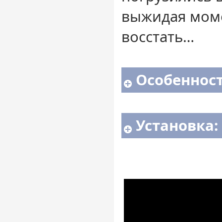
выжидая моме
восстать…
Особенност
Установка: