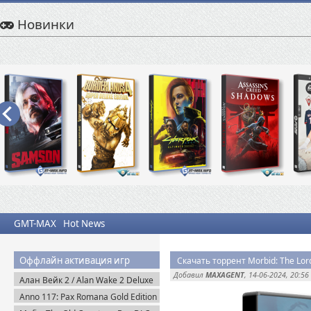
Новинки
GMT-MAX
Hot News
Оффлайн активация игр
Скачать торрент Morbid: The Lord
Добавил
MAXAGENT
, 14-06-2024, 20:56
Алан Вейк 2 / Alan Wake 2 Deluxe
Edition v.1.2.8 + DLC (2023)
Anno 117: Pax Romana Gold Edition
Пиратка
(2025) Uplay-Rip