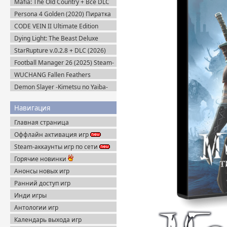
Mafia: The Old Country + Все DLC
(2025) Пиратка
Persona 4 Golden (2020) Пиратка
CODE VEIN II Ultimate Edition
(2026) Steam-Rip
Dying Light: The Beast Deluxe
Edition v.1.6.4 + Все DLC (2025)
StarRupture v.0.2.8 + DLC (2026)
Пиратка
Пиратка
Football Manager 26 (2025) Steam-
Rip
WUCHANG Fallen Feathers
v.179951 + Все DLC (2025)
Demon Slayer -Kimetsu no Yaiba-
Пиратка
The Hinokami Chronicles (2021)
Навигация
Главная страница
Оффлайн активация игр
Steam-аккаунты игр по сети
Горячие новинки
Анонсы новых игр
Ранний доступ игр
Инди игры
Антологии игр
Календарь выхода игр