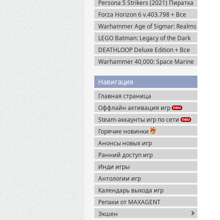
Persona 5 Strikers (2021) Пиратка
Forza Horizon 6 v.403.798 + Все
DLC (2026) Пиратка
Warhammer Age of Sigmar: Realms
of Ruin Ultimate Edition (2023)
LEGO Batman: Legacy of the Dark
Steam-Rip
Knight / ЛЕГО Бэтмен: Наследие
DEATHLOOP Deluxe Edition + Все
Тёмного Рыцаря (2026) Portable
DLC (2021) Пиратка
Warhammer 40,000: Space Marine
2 v.13.1.0.1 + Все DLC (2024)
Пиратка
Навигация
Главная страница
Оффлайн активация игр
Steam-аккаунты игр по сети
Горячие новинки
Анонсы новых игр
Ранний доступ игр
Инди игры
Антологии игр
Календарь выхода игр
Репаки от MAXAGENT
Экшен