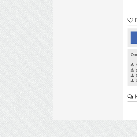
П
Ска
К