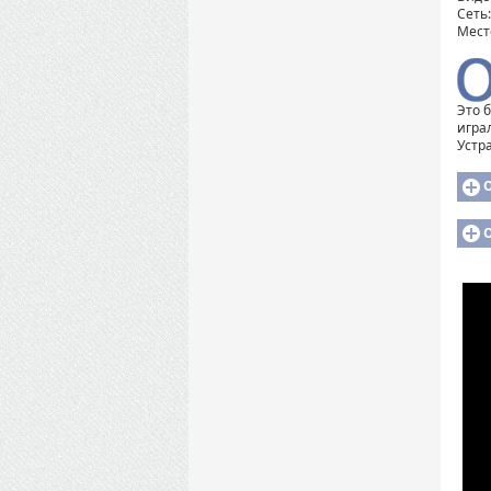
Сеть
Мест
Это 
игра
Устр
О