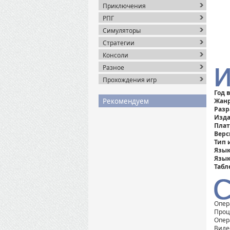
Приключения
РПГ
Симуляторы
Стратегии
Консоли
Разное
Прохождения игр
Год 
Рекомендуем
Жанр
Разр
Изда
Пла
Верс
Тип 
Язык
Язык
Табл
Опера
Проце
Опер
Видео