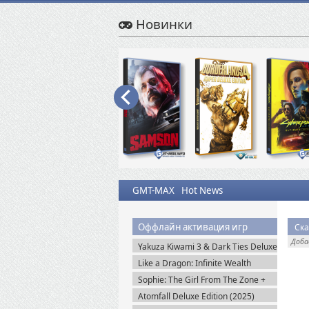
Новинки
GMT-MAX
Hot News
Оффлайн активация игр
Ска
Доб
Yakuza Kiwami 3 & Dark Ties Deluxe
Edition (2026) Steam-Rip
Like a Dragon: Infinite Wealth
Ultimate Edition (2024) Steam-Rip
Sophie: The Girl From The Zone +
DLC (2026) Пиратка
Atomfall Deluxe Edition (2025)
Steam-Rip