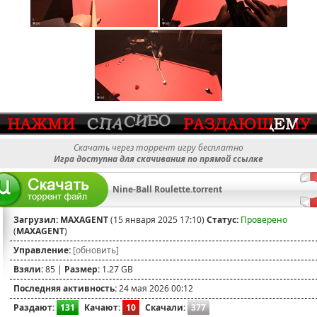
Скачать через торрент игру бесплатно
Игра доступна для скачивания по прямой ссылке
Nine-Ball Roulette.torrent
Загрузил:
MAXAGENT
(15 января 2025 17:10)
Статус:
Проверено
(
MAXAGENT
)
Управление:
[обновить]
Взяли:
85 |
Размер:
1.27 GB
Последняя активность:
24 мая 2026 00:12
Раздают:
131
Качают:
10
Скачали:
377