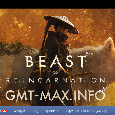
р
Форум
FAQ
Правила
Оффлайн-Активация игр