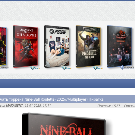
чать торрент Nine-Ball Roulette (2025//Multiplayer) Пиратка
авил
MAXAGENT
, 15-01-2025, 17:11
Показы: 1527 |
Отзыв