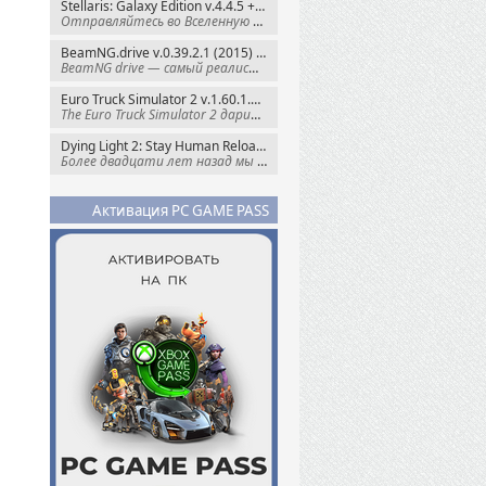
Stellaris: Galaxy Edition v.4.4.5 + Все DLC (2016) Пиратка
Отправляйтесь во Вселенную полную чудес и
BeamNG.drive v.0.39.2.1 (2015) RePack
BeamNG drive — самый реалистичный
Euro Truck Simulator 2 v.1.60.1.7s + Все DLC (2012) Пиратка
The Euro Truck Simulator 2 дарит вам опыт
Dying Light 2: Stay Human Reloaded Edition v.1.28.3 + Все DLC (2022) RePack
Более двадцати лет назад мы пытались
Активация PC GAME PASS