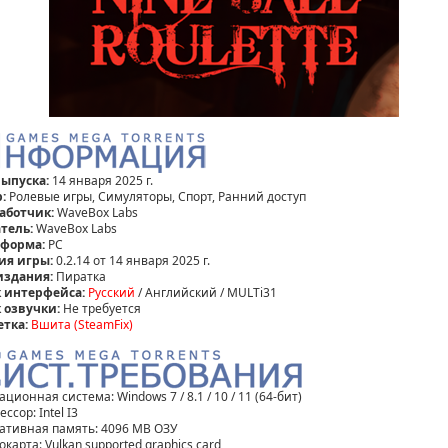
выпуска:
14 января 2025 г.
:
Ролевые игры, Симуляторы, Спорт, Ранний доступ
аботчик:
WaveBox Labs
тель:
WaveBox Labs
тформа:
PC
ия игры:
0.2.14 от 14 января 2025 г.
издания:
Пиратка
 интерфейса:
Русский
/ Английский / MULTi31
 озвучки:
Не требуется
етка:
Вшита (SteamFix)
ционная система: Windows 7 / 8.1 / 10 / 11 (64-бит)
ссор: Intel I3
ативная память: 4096 MB ОЗУ
карта: Vulkan supported graphics card