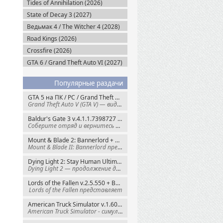
Tides of Annihilation (2026)
State of Decay 3 (2027)
Ведьмак 4 / The Witcher 4 (2028)
Road Kings (2026)
Crossfire (2026)
GTA 6 / Grand Theft Auto VI (2027)
Популярные раздачи
GTA 5 на ПК / PC / Grand Theft Auto V: Premium Edition (2015) Steam-Rip
Grand Theft Auto V (GTA V) — видеоигра из
Baldur's Gate 3 v.4.1.1.7398727 + Все DLC (2023) GOG-Rip
Соберите отряд и вернитесь в Забытые
Mount & Blade 2: Bannerlord + War Sails v.1.4.7.117484 (2025) GOG
Mount & Blade II: Bannerlord представляет
Dying Light 2: Stay Human Ultimate Edition v.1.29.0 + Все DLC (2022) Пиратка
Dying Light 2 — продолжение динамичного
Lords of the Fallen v.2.5.550 + Все DLC (2023) Пиратка
Lords of the Fallen представляет
American Truck Simulator v.1.60.1.8s + Все DLC (2016) Пиратка
American Truck Simulator - симулятор