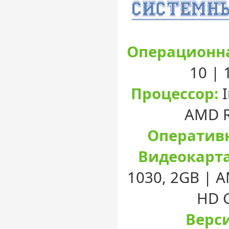
Операционна
10 |
Процессор:
I
AMD R
Оперативн
Видеокарта
1030, 2GB | A
HD G
Верси