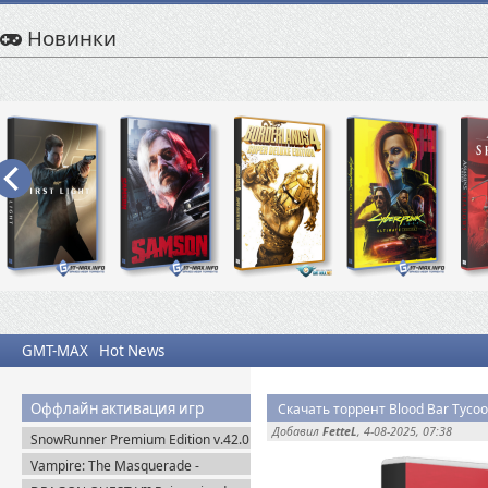
Новинки
GMT-MAX
Hot News
Оффлайн активация игр
Скачать торрент Blood Bar Tycoo
Добавил
FetteL
, 4-08-2025, 07:38
SnowRunner Premium Edition v.42.0
+ Все DLC (2020) Пиратка
Vampire: The Masquerade -
Bloodlines 2 Premium Edition