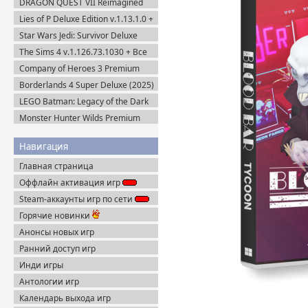
DRAGON QUEST VII Reimagined
v.53085 (2025) Portable
v.1.1.1.0 + Все DLC (2026) Пиратка
Lies of P Deluxe Edition v.1.13.1.0 +
Все DLC (2023) Пиратка
Star Wars Jedi: Survivor Deluxe
Edition (2023) Steam-Rip
The Sims 4 v.1.126.73.1030 + Все
DLC (2014-2025) Portable
Company of Heroes 3 Premium
Edition (2023) RePack
Borderlands 4 Super Deluxe (2025)
Steam-Rip
LEGO Batman: Legacy of the Dark
Knight / ЛЕГО Бэтмен: Наследие
Monster Hunter Wilds Premium
Тёмного Рыцаря (2026) Portable
Edition (2025) Steam-Rip
Навигация
Главная страница
Оффлайн активация игр
Steam-аккаунты игр по сети
Горячие новинки
Анонсы новых игр
Ранний доступ игр
Инди игры
Антологии игр
Календарь выхода игр