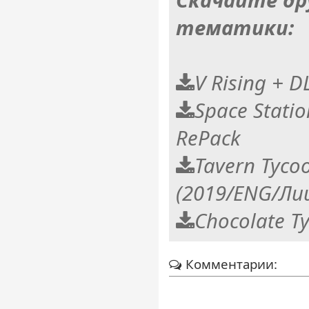
Скачайте др
тематики:
V Rising + D
Space Statio
RePack
Tavern Tyco
(2019/ENG/Ли
Chocolate T
Комментарии: