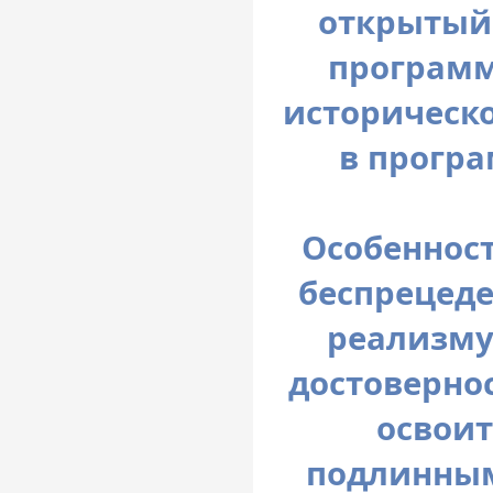
открытый 
програм
историческо
в програ
Особенност
беспрецеде
реализму
достоверно
освоит
подлинны