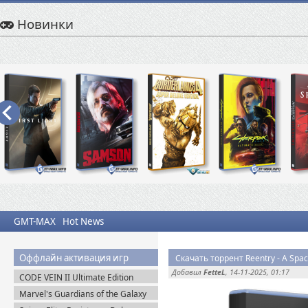
Новинки
GMT-MAX
Hot News
Оффлайн активация игр
Скачать торрент Reentry - A Spac
Добавил
FetteL
, 14-11-2025, 01:17
CODE VEIN II Ultimate Edition
(2026) Steam-Rip
Marvel's Guardians of the Galaxy
Deluxe Edition (2021) Steam-Rip