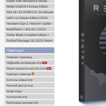
Sniper Elite: Resistance Deluxe
Edition (2025) Steam-Rip
NINJA GAIDEN 4 Deluxe Edition
v.1.0.4.0 (2025) Portable
FIFA 26 / EA SPORTS FC 26 Ultimate
Edition (2025) EA-Rip
Hell is Us Deluxe Edition (2025)
Пиратка
Человек-Паук 2 / Marvel's Spider-
Man 2 на ПК / PC v.2.727.0.0 (2025)
Battlefield 6 + Все DLC (2025)
Пиратка
Portable
Stellar Blade Complete Edition +
Все DLC (2025) Пиратка
Football Manager 26 (2025) Steam-
Rip
Навигация
Главная страница
Оффлайн активация игр
Steam-аккаунты игр по сети
Горячие новинки
Анонсы новых игр
Ранний доступ игр
Инди игры
Антологии игр
Календарь выхода игр