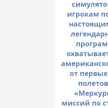
симулято
игрокам п
настоящи
легендар
програм
охватывае
американск
от первых
полетов
«Меркур
миссий по с