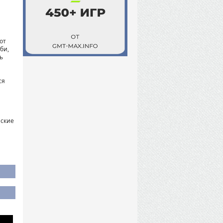
от
би,
ь
ся
нские