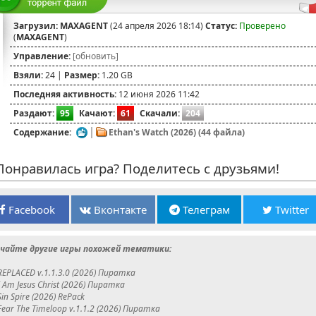
Загрузил:
MAXAGENT
(24 апреля 2026 18:14)
Статус:
Проверено
(
MAXAGENT
)
Управление:
[обновить]
Взяли:
24 |
Размер:
1.20 GB
Последняя активность:
12 июня 2026 11:42
Раздают:
95
Качают:
61
Скачали:
204
Содержание:
Ethan's Watch (2026) (44 файла)
онравилась игра? Поделитесь с друзьями!
Facebook
Вконтакте
Телеграм
Twitter
чайте другие игры похожей тематики:
REPLACED v.1.1.3.0 (2026) Пиратка
I Am Jesus Christ (2026) Пиратка
Sin Spire (2026) RePack
Fear The Timeloop v.1.1.2 (2026) Пиратка