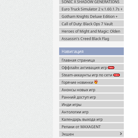
SONIC X SHADOW GENERATIONS
(2024) Steam-Rip
Euro Truck Simulator 2 v.1.60.1.7s +
Все DLC (2012) Пиратка
Gotham Knights Deluxe Edition +
Все DLC (2022) Пиратка
Call of Duty: Black Ops 7 Vault
Edition (2025) Steam-Rip
Heroes of Might and Magic: Olden
Era v.0.80.34 (2026) Пиратка
Assassin's Creed Black Flag
Resynced (2026) Uplay-Rip
Навигация
Главная страница
Оффлайн активация игр
Steam-аккаунты игр по сети
Горячие новинки
Анонсы новых игр
Ранний доступ игр
Инди игры
Антологии игр
Календарь выхода игр
Репаки от MAXAGENT
Экшен