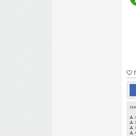
П
Ска