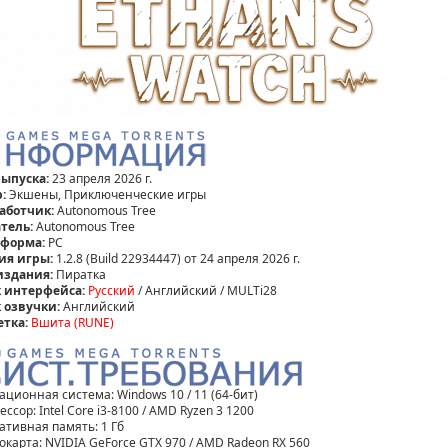
выпуска:
23 апреля 2026 г.
:
Экшены, Приключенческие игры
аботчик:
Autonomous Tree
тель:
Autonomous Tree
форма:
PC
ия игры:
1.2.8 (Build 22934447) от 24 апреля 2026 г.
издания:
Пиратка
 интерфейса:
Русский
/ Английский / MULTi28
 озвучки:
Английский
етка:
Вшита (RUNE)
ационная система: Windows 10 / 11 (64-бит)
ссор: Intel Core i3-8100 / AMD Ryzen 3 1200
ативная память: 1 Гб
окарта: NVIDIA GeForce GTX 970 / AMD Radeon RX 560