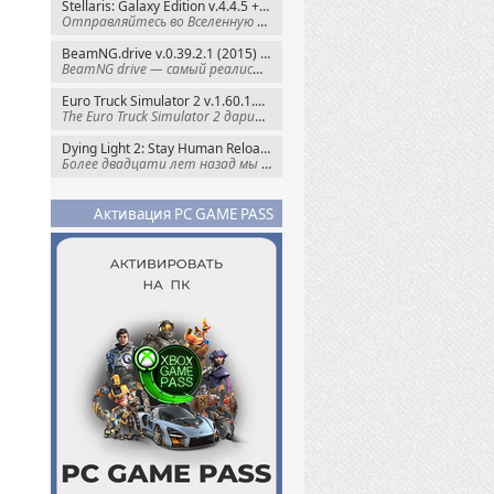
Stellaris: Galaxy Edition v.4.4.5 + Все DLC (2016) Пиратка
Отправляйтесь во Вселенную полную чудес и
BeamNG.drive v.0.39.2.1 (2015) RePack
BeamNG drive — самый реалистичный
Euro Truck Simulator 2 v.1.60.1.7s + Все DLC (2012) Пиратка
The Euro Truck Simulator 2 дарит вам опыт
Dying Light 2: Stay Human Reloaded Edition v.1.28.3 + Все DLC (2022) RePack
Более двадцати лет назад мы пытались
Активация PC GAME PASS