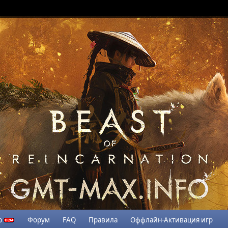
р
Форум
FAQ
Правила
Оффлайн-Активация игр