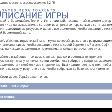
одное место на жестком диске: 1,2 Гб
вайте. Защищайте. Терпите. Интенсивный, насыщенный экшеном шутер 
ого лица на выживание, в котором вам предстоит сражаться с сотнями зом
влять дефицитом ресурсов и делать все возможное, чтобы сохранить жизн
й беременной жене.
han’s Watch вы играете за Этана - мужа, который сражается с разрушающим
и-апокалипсисом, чтобы сохранить жизнь своей беременной жене, Софи.
рсы на исходе, зараженные неумолимы, и каждая встреча - это риск.
айтесь в заброшенных домах, автозаправках и военных контрольно-
ускных пунктах, уничтожая сотни зомби, пока собираете патроны, медици
адлежности и необходимое снаряжение. Выживание - это не о том, чтобы
нить каждую угрозу - это о том, чтобы добраться до безопасности вместе.
 Софи умрет, борьба закончится.
Особенности игры:
становка: