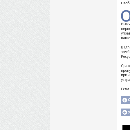
Своб
Выжи
перв
упра
ваше
В Et
зомб
Ресу
Сраж
проп
прин
устра
Если
У