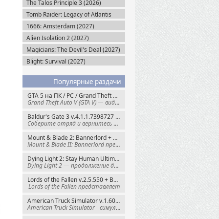
The Talos Principle 3 (2026)
Tomb Raider: Legacy of Atlantis
(2027)
1666: Amsterdam (2027)
Alien Isolation 2 (2027)
Magicians: The Devil's Deal (2027)
Blight: Survival (2027)
Популярные раздачи
GTA 5 на ПК / PC / Grand Theft Auto V: Premium Edition (2015) Steam-Rip
Grand Theft Auto V (GTA V) — видеоигра из
Baldur's Gate 3 v.4.1.1.7398727 + Все DLC (2023) GOG-Rip
Соберите отряд и вернитесь в Забытые
Mount & Blade 2: Bannerlord + War Sails v.1.4.7.117484 (2025) GOG
Mount & Blade II: Bannerlord представляет
Dying Light 2: Stay Human Ultimate Edition v.1.29.0 + Все DLC (2022) Пиратка
Dying Light 2 — продолжение динамичного
Lords of the Fallen v.2.5.550 + Все DLC (2023) Пиратка
Lords of the Fallen представляет
American Truck Simulator v.1.60.1.8s + Все DLC (2016) Пиратка
American Truck Simulator - симулятор