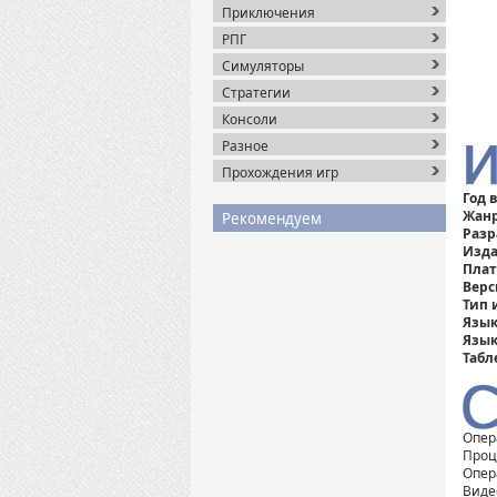
Приключения
РПГ
Симуляторы
Стратегии
Консоли
Разное
Прохождения игр
Год 
Жанр
Рекомендуем
Разр
Изда
Плат
Верс
Тип 
Язык
Язык
Табл
Опер
Проце
Опер
Виде