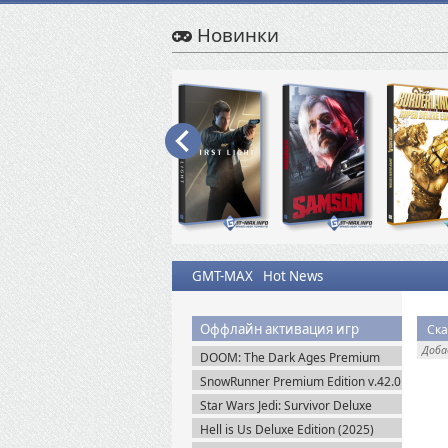
Новинки
GMT-MAX
Hot News
Оффлайн активация игр
Ска
Доб
DOOM: The Dark Ages Premium
Edition + Все DLC (2025) Пиратка
SnowRunner Premium Edition v.42.0
+ Все DLC (2020) Пиратка
Star Wars Jedi: Survivor Deluxe
Edition (2023) Steam-Rip
Hell is Us Deluxe Edition (2025)
Пиратка